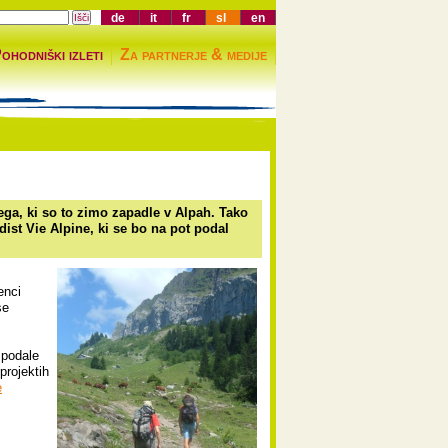
de
it
fr
sl
en
ohodniški izleti
Za partnerje & medije
ega, ki so to zimo zapadle v Alpah. Tako
ist Vie Alpine, ki se bo na pot podal
enci
se
 podale
projektih
e