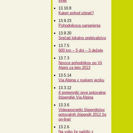
viher
13.10.8
Kateri pohod izbrati?
13.9.23
Pohodnikova sanjarjenja
13.9.20
Srečati lokalno prebivalstvo
13.7.5
600 km – 5 dni – 3 dežele
13.7.3
Novice pohodnikov po Vii
Alpini za leto 2013
13.5.14
Via Alpina v ruskem jeziku
13.3.12
4 prejemniki prve potovalne
štipendije Via Alpina
13.3.6
Videoposnetki štipendistov
potovalnih štipendij 2012 že
on-line!
13.2.6
Na voljo že našitki z