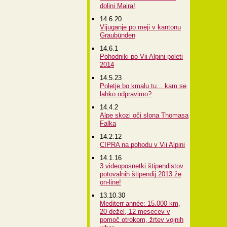
dolini Maira!
14.6.20
Vijuganje po meji v kantonu
Graubünden
14.6.1
Pohodniki po Vii Alpini poleti
2014
14.5.23
Poletje bo kmalu tu... kam se
lahko odpravimo?
14.4.2
Alpe skozi oči slona Thomasa
Falka
14.2.12
CIPRA na pohodu v Vii Alpini
14.1.16
3 videoposnetki štipendistov
potovalnih štipendij 2013 že
on-line!
13.10.30
Mediterr année: 15.000 km,
20 dežel, 12 mesecev v
pomoč otrokom, žrtev vojnih