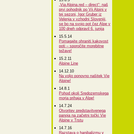
„Via Alpina.red – direct“: naš
prvi pohodnik po Vii Alpini v
tej sezoni, Igor Gruber iz
Velenja v vzhodni Sloveniji,
se bo na svojo pot čez Alpe v
100 dneh odpravil 6. junija
15.5.14
Pomagajte ohraniti kakovost
poti – sporočite morebitne
težave!
15.2.11
Alpine Line
14.12.10
Na voljo ponovno našitek Vie
Alpine!
14.8.1
Pohod okoli Sredozemskega
morja prihaja v Alpe!
14.7.24
Otvoritev predstavitvenega
panoja na začetni točki Vie
Alpine v Trstu
14.7.16
Razstava o hanibalizmu v