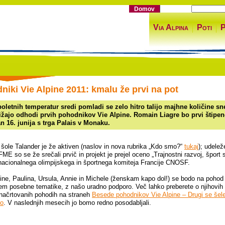
Domov
Via Alpina
Poti
P
niki Vie Alpine 2011: kmalu že prvi na pot
oletnih temperatur sredi pomladi se zelo hitro talijo majhne količine sn
ližajo odhodi prvih pohodnikov Vie Alpine. Romain Liagre bo prvi štipend
n 16. junija s trga Palais v Monaku.
 šole Talander je že aktiven (naslov in nova rubrika „Kdo smo?“
tukaj
); udelež
FME so se že srečali prvič in projekt je prejel oceno „Trajnostni razvoj, šport 
nacionalnega olimpijskega in športnega komiteja Francije CNOSF.
ine, Paulina, Ursula, Annie in Michele (ženskam kapo dol!) se bodo na pohod
jem posebne tematike, z našo uradno podporo. Več lahko preberete o njihovih 
 načrtovanih pohodih na straneh
Besede pohodnikov Vie Alpine – Drugi se šel
jo
. V naslednjih mesecih jo bomo redno posodabljali.