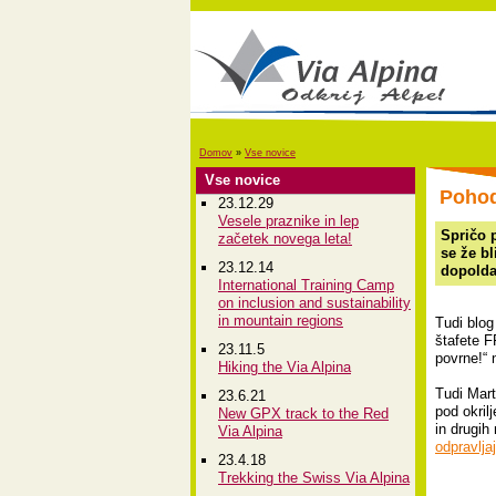
Domov
»
Vse novice
Vse novice
Pohod
23.12.29
Vesele praznike in lep
Spričo p
začetek novega leta!
se že b
23.12.14
dopolda
International Training Camp
on inclusion and sustainability
in mountain regions
Tudi blog
štafete F
23.11.5
povrne!“ 
Hiking the Via Alpina
Tudi Mart
23.6.21
pod okril
New GPX track to the Red
in drugih
Via Alpina
odpravlja
23.4.18
Trekking the Swiss Via Alpina