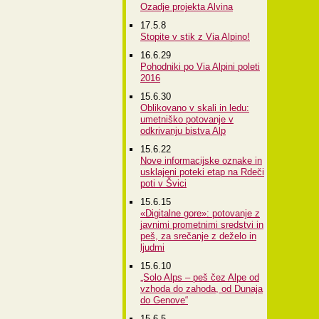
Ozadje projekta Alvina
17.5.8
Stopite v stik z Via Alpino!
16.6.29
Pohodniki po Via Alpini poleti
2016
15.6.30
Oblikovano v skali in ledu:
umetniško potovanje v
odkrivanju bistva Alp
15.6.22
Nove informacijske oznake in
usklajeni poteki etap na Rdeči
poti v Švici
15.6.15
«Digitalne gore»: potovanje z
javnimi prometnimi sredstvi in
peš, za srečanje z deželo in
ljudmi
15.6.10
„Solo Alps – peš čez Alpe od
vzhoda do zahoda, od Dunaja
do Genove“
15.6.5