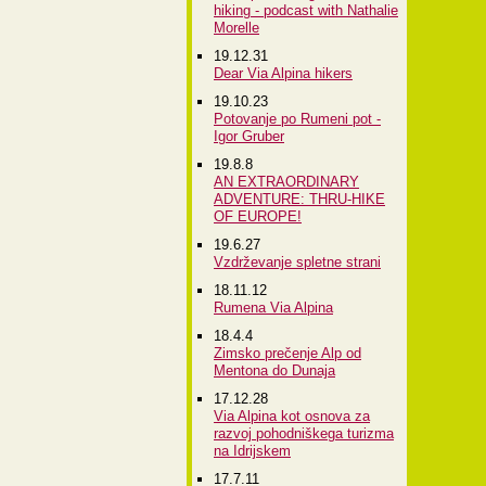
hiking - podcast with Nathalie
Morelle
19.12.31
Dear Via Alpina hikers
19.10.23
Potovanje po Rumeni pot -
Igor Gruber
19.8.8
AN EXTRAORDINARY
ADVENTURE: THRU-HIKE
OF EUROPE!
19.6.27
Vzdrževanje spletne strani
18.11.12
Rumena Via Alpina
18.4.4
Zimsko prečenje Alp od
Mentona do Dunaja
17.12.28
Via Alpina kot osnova za
razvoj pohodniškega turizma
na Idrijskem
17.7.11