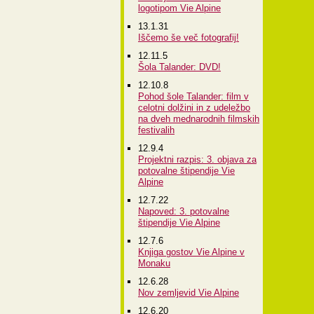
logotipom Vie Alpine
13.1.31
Iščemo še več fotografij!
12.11.5
Šola Talander: DVD!
12.10.8
Pohod šole Talander: film v
celotni dolžini in z udeležbo
na dveh mednarodnih filmskih
festivalih
12.9.4
Projektni razpis: 3. objava za
potovalne štipendije Vie
Alpine
12.7.22
Napoved: 3. potovalne
štipendije Vie Alpine
12.7.6
Knjiga gostov Vie Alpine v
Monaku
12.6.28
Nov zemljevid Vie Alpine
12.6.20