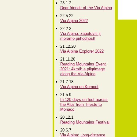
23.1.2
Dear friends of the Via Alpina
22.5.22
Via Alpina 2022
22.2.2
Via Alpina: zagotoviti ji
moramo prihodnost!
21.12.20
Via Alpina Explorer 2022
21.11.20
Reading Mountains Event
2021: 4km/h a pilgrimage
along the Via Alpina
21.7.18
Via Alpina on Komoot
21.5.9
In 120 days on foot across
the Alps from Trieste to
Monaco
20.12.1
Reading Mountains Festival
20.6.7
Via Alpina: Long-distance