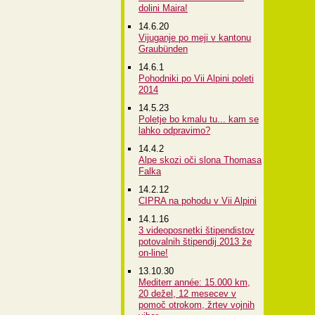
dolini Maira!
14.6.20
Vijuganje po meji v kantonu
Graubünden
14.6.1
Pohodniki po Vii Alpini poleti
2014
14.5.23
Poletje bo kmalu tu... kam se
lahko odpravimo?
14.4.2
Alpe skozi oči slona Thomasa
Falka
14.2.12
CIPRA na pohodu v Vii Alpini
14.1.16
3 videoposnetki štipendistov
potovalnih štipendij 2013 že
on-line!
13.10.30
Mediterr année: 15.000 km,
20 dežel, 12 mesecev v
pomoč otrokom, žrtev vojnih