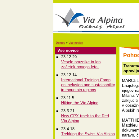
Domov
»
Vse novice
Vse novice
Pohod
23.12.29
Vesele praznike in lep
Trenutno
začetek novega leta!
opravlja
23.12.14
International Training Camp
MARCEL
on inclusion and sustainability
Enajstega
in mountain regions
njegov na
Milanu. V
23.11.5
zaključit
Hiking the Via Alpina
v obsežne
Alpskih re
23.6.21
New GPX track to the Red
MATTHI
Via Alpina
Matthieu
23.4.18
dokument
Trekking the Swiss Via Alpina
naravo, č