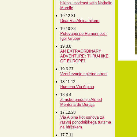
hiking - podcast with Nathalie
Morelle
19.12.31
Dear Via Alpina hikers
19.10.23
Potovanje po Rumeni pot -
Igor Gruber
19.8.8
AN EXTRAORDINARY
ADVENTURE: THRU-HIKE
OF EUROPE!
19.6.27
Vzdrževanje spletne strani
18.11.12
Rumena Via Alpina
18.4.4
Zimsko prečenje Alp od
Mentona do Dunaja
17.12.28
Via Alpina kot osnova za
razvoj pohodniškega turizma
na Idrijskem
17.7.11