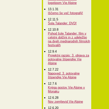
logotipom Vie Alpine
13.1.31
Iščemo še več fotografij!
12.11.5
Šola Talander: DVD!
12.10.8
Pohod šole Talander: film v
celotni dolžini in z udeležbo
na dveh mednarodnih filmskih
festivalih
12.9.4
Projektni razpis: 3. objava za
potovalne štipendije Vie
Alpine
12.7.22
Napoved: 3. potovalne
štipendije Vie Alpine
12.7.6
Knjiga gostov Vie Alpine v
Monaku
12.6.28
Nov zemljevid Vie Alpine
12.6.20