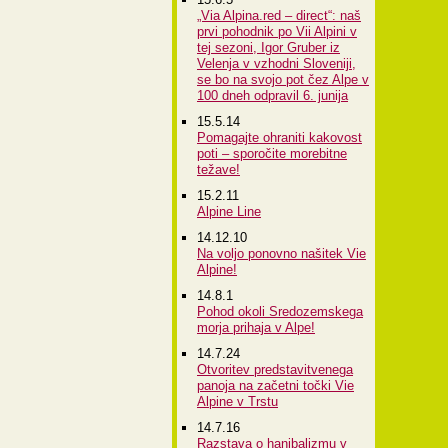
„Via Alpina.red – direct“: naš
prvi pohodnik po Vii Alpini v
tej sezoni, Igor Gruber iz
Velenja v vzhodni Sloveniji,
se bo na svojo pot čez Alpe v
100 dneh odpravil 6. junija
15.5.14
Pomagajte ohraniti kakovost
poti – sporočite morebitne
težave!
15.2.11
Alpine Line
14.12.10
Na voljo ponovno našitek Vie
Alpine!
14.8.1
Pohod okoli Sredozemskega
morja prihaja v Alpe!
14.7.24
Otvoritev predstavitvenega
panoja na začetni točki Vie
Alpine v Trstu
14.7.16
Razstava o hanibalizmu v