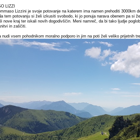
O LIZZI
Tommaso Lizzini je svoje potovanje na katerem ima namen prehoditi 3000km dol
 Na tem potovanju si želi izkusiti svobodo, ki jo ponuja narava obenem pa si želi 
ali nove kraj ter iskali novih dogodivščin. Meni namreč, da bi tako ljudje poglo
nitvi in zaščiti.
a nudi vsem pohodnikom moralno podporo in jim na poti želi veliko prijetnih tr