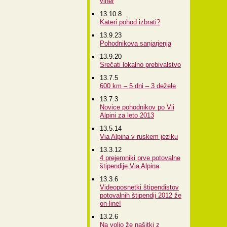
viher
13.10.8
Kateri pohod izbrati?
13.9.23
Pohodnikova sanjarjenja
13.9.20
Srečati lokalno prebivalstvo
13.7.5
600 km – 5 dni – 3 dežele
13.7.3
Novice pohodnikov po Vii
Alpini za leto 2013
13.5.14
Via Alpina v ruskem jeziku
13.3.12
4 prejemniki prve potovalne
štipendije Via Alpina
13.3.6
Videoposnetki štipendistov
potovalnih štipendij 2012 že
on-line!
13.2.6
Na voljo že našitki z