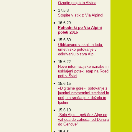
Ozadje projekta Alvina
17.5.8
Stopite v stik z Via Alpino!
16.6.29
Pohodniki po Via Alpini
poleti 2016
15.6.30
Oblikovano v skali in ledu:
umetniško potovanje v
odkrivanju bistva Alp
15.6.22
Nove informacijske oznake in
usklajeni poteki etap na Rdeči
poti v Švici
15.6.15
«Digitalne gore»: potovanje z
javnimi prometnimi sredstvi in
peš, za srečanje z deželo in
ljudmi
15.6.10
„Solo Alps – peš čez Alpe od
vzhoda do zahoda, od Dunaja
do Genove“
15.6.5