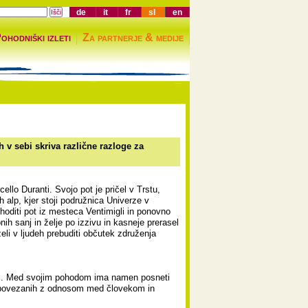
de
it
fr
sl
en
ohodniški izleti
Za partnerje & medije
 v sebi skriva različne razloge za
ello Duranti. Svojo pot je pričel v Trstu,
 alp, kjer stoji podružnica Univerze v
hoditi pot iz mesteca Ventimigli in ponovno
nih sanj in želje po izzivu in kasneje prerasel
eli v ljudeh prebuditi občutek združenja
ini. Med svojim pohodom ima namen posneti
h povezanih z odnosom med človekom in