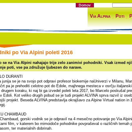
Domov
Via Alpina
Poti
P
niki po Via Alpini poleti 2016
 se na Via Alpini nahajajo trije zelo zanimivi pohodniki. Vsak izmed njih
nje poti, vse pa združuje ljubezen do narave.
LO DURANTI
 junija se je na svojo pot odpravi profesor biokemije naUniverzi v Milanu, Marc
črt pa je prehoditi celotno pot do Edole, majhnega mesteca v osrčju italjanskih
 drugem koraku, ki naj bi ga izvedel poleti leta 2017, bo Marcelo poskušal pre
i v Edoli. Kot veliko drugih pobud se je tudi projekt ALVINA sprva razvil iz oseb
jši projekt. Beseda ALVINA predstavlja okrajšavo za Alpine Virtual nation in ž
gij.
EU CHAMBAUD
 Chambaud, gorski vodnik se je odpravil na 4 mesečno potovanje po Via Alp
arni film, v katerem bo mimoidoče pohodnike povpraševal o različnih tema
asom, ter materialnih dobrinah.