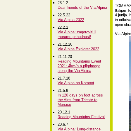
23.1.2
TOMMAS
Dear friends of the Via Alpina
Italijan 
22.5.22
4.junija.
Via Alpina 2022
in odkriv
njeni ohra
22.2.2
Via Alpina: zagotoviti ji
Via Alpin
moramo prihodnost!
21.12.20
Via Alpina Explorer 2022
21.11.20
Reading Mountains Event
2021: 4km/h a pilgrimage
along the Via Alpina
21.7.18
Via Alpina on Komoot
21.5.9
In 120 days on foot across
the Alps from Trieste to
Monaco
20.12.1
Reading Mountains Festival
20.6.7
Via Alpina: Long-distance