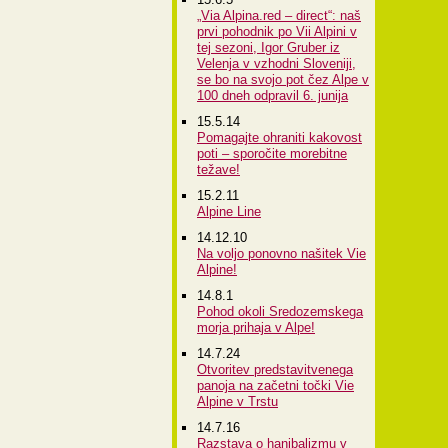
„Via Alpina.red – direct“: naš
prvi pohodnik po Vii Alpini v
tej sezoni, Igor Gruber iz
Velenja v vzhodni Sloveniji,
se bo na svojo pot čez Alpe v
100 dneh odpravil 6. junija
15.5.14
Pomagajte ohraniti kakovost
poti – sporočite morebitne
težave!
15.2.11
Alpine Line
14.12.10
Na voljo ponovno našitek Vie
Alpine!
14.8.1
Pohod okoli Sredozemskega
morja prihaja v Alpe!
14.7.24
Otvoritev predstavitvenega
panoja na začetni točki Vie
Alpine v Trstu
14.7.16
Razstava o hanibalizmu v