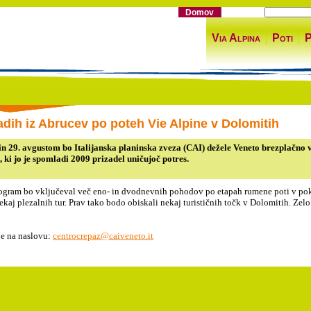
Domov
Via Alpina
Poti
P
adih iz Abrucev po poteh Vie Alpine v Dolomitih
in 29. avgustom bo Italijanska planinska zveza (CAI) dežele Veneto brezplačno v
 ki jo je spomladi 2009 prizadel uničujoč potres.
ogram bo vključeval več eno- in dvodnevnih pohodov po etapah rumene poti v pokr
ekaj plezalnih tur. Prav tako bodo obiskali nekaj turističnih točk v Dolomitih. Zel
je na naslovu:
centrocrepaz@caiveneto.it