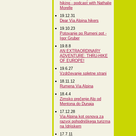
hiking - podcast with Nathalie
Morelle
19.12.31
Dear Via Alpina hikers
19.10.23
Potovanje po Rumeni pot -
Igor Gruber
19.8.8
AN EXTRAORDINARY
ADVENTURE: THRU-HIKE
OF EUROPE!
19.6.27
Vzdrževanje spletne strani
18.11.12
Rumena Via Alpina
18.4.4
Zimsko prečenje Alp od
Mentona do Dunaja
17.12.28
Via Alpina kot osnova za
razvoj pohodniškega turizma
na Idrijskem
17.7.11