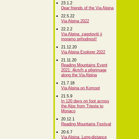
23.1.2
Dear friends of the Via Alpina
22.5.22
Via Alpina 2022
22.2.2
Via Alpina: zagotoviti ji
moramo prihodnost!
21.12.20
Via Alpina Explorer 2022
21.11.20
Reading Mountains Event
2021: 4km/h a pilgrimage
along the Via Alpina
21.7.18
Via Alpina on Komoot
21.5.9
In 120 days on foot across
the Alps from Trieste to
Monaco
20.12.1
Reading Mountains Festival
20.6.7
Via Alpina: Long-distance