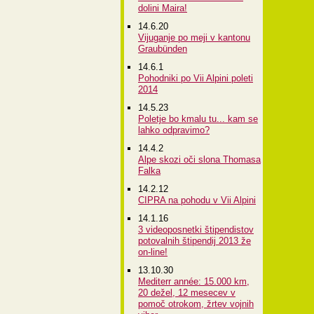
dolini Maira!
14.6.20
Vijuganje po meji v kantonu
Graubünden
14.6.1
Pohodniki po Vii Alpini poleti
2014
14.5.23
Poletje bo kmalu tu... kam se
lahko odpravimo?
14.4.2
Alpe skozi oči slona Thomasa
Falka
14.2.12
CIPRA na pohodu v Vii Alpini
14.1.16
3 videoposnetki štipendistov
potovalnih štipendij 2013 že
on-line!
13.10.30
Mediterr année: 15.000 km,
20 dežel, 12 mesecev v
pomoč otrokom, žrtev vojnih