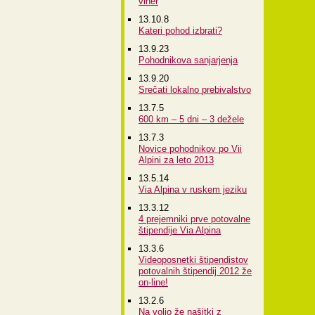
viher
13.10.8
Kateri pohod izbrati?
13.9.23
Pohodnikova sanjarjenja
13.9.20
Srečati lokalno prebivalstvo
13.7.5
600 km – 5 dni – 3 dežele
13.7.3
Novice pohodnikov po Vii
Alpini za leto 2013
13.5.14
Via Alpina v ruskem jeziku
13.3.12
4 prejemniki prve potovalne
štipendije Via Alpina
13.3.6
Videoposnetki štipendistov
potovalnih štipendij 2012 že
on-line!
13.2.6
Na voljo že našitki z