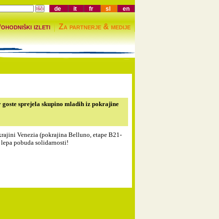
de
it
fr
sl
en
ohodniški izleti
Za partnerje & medije
 goste sprejela skupino mladih iz pokrajine
ajini Venezia (pokrajina Belluno, etape B21-
o lepa pobuda solidarnosti!