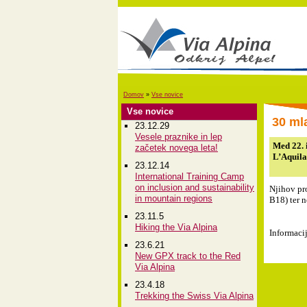
Domov
»
Vse novice
Vse novice
30 ml
23.12.29
Vesele praznike in lep
Med 22. 
začetek novega leta!
L’Aquila,
23.12.14
International Training Camp
on inclusion and sustainability
Njihov pr
in mountain regions
B18) ter n
23.11.5
Hiking the Via Alpina
Informaci
23.6.21
New GPX track to the Red
Via Alpina
23.4.18
Trekking the Swiss Via Alpina