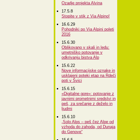
Ozadje projekta Alvina
17.5.8
Stopite v stik z Via Alpino!
16.6.29
Pohodniki po Via Alpini poleti
2016
15.6.30
Oblikovano v skali in ledu:
umetniško potovanje v
odkrivanju bistva Alp
15.6.22
Nove informacijske oznake in
usklajeni poteki etap na Rdeči
poti v Švici
15.6.15
«Digitalne gore»: potovanje z
javnimi prometnimi sredstvi in
peš, za srečanje z deželo in
ljudmi
15.6.10
„Solo Alps – peš čez Alpe od
vzhoda do zahoda, od Dunaja
do Genove“
15.6.5