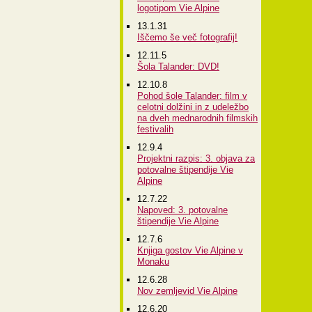
logotipom Vie Alpine
13.1.31
Iščemo še več fotografij!
12.11.5
Šola Talander: DVD!
12.10.8
Pohod šole Talander: film v
celotni dolžini in z udeležbo
na dveh mednarodnih filmskih
festivalih
12.9.4
Projektni razpis: 3. objava za
potovalne štipendije Vie
Alpine
12.7.22
Napoved: 3. potovalne
štipendije Vie Alpine
12.7.6
Knjiga gostov Vie Alpine v
Monaku
12.6.28
Nov zemljevid Vie Alpine
12.6.20