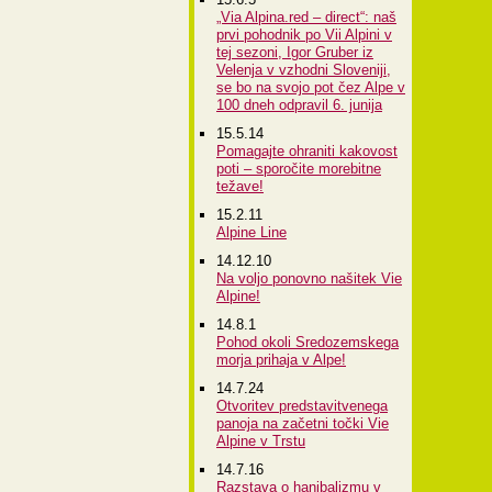
„Via Alpina.red – direct“: naš
prvi pohodnik po Vii Alpini v
tej sezoni, Igor Gruber iz
Velenja v vzhodni Sloveniji,
se bo na svojo pot čez Alpe v
100 dneh odpravil 6. junija
15.5.14
Pomagajte ohraniti kakovost
poti – sporočite morebitne
težave!
15.2.11
Alpine Line
14.12.10
Na voljo ponovno našitek Vie
Alpine!
14.8.1
Pohod okoli Sredozemskega
morja prihaja v Alpe!
14.7.24
Otvoritev predstavitvenega
panoja na začetni točki Vie
Alpine v Trstu
14.7.16
Razstava o hanibalizmu v