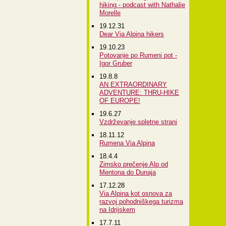
hiking - podcast with Nathalie
Morelle
19.12.31
Dear Via Alpina hikers
19.10.23
Potovanje po Rumeni pot -
Igor Gruber
19.8.8
AN EXTRAORDINARY
ADVENTURE: THRU-HIKE
OF EUROPE!
19.6.27
Vzdrževanje spletne strani
18.11.12
Rumena Via Alpina
18.4.4
Zimsko prečenje Alp od
Mentona do Dunaja
17.12.28
Via Alpina kot osnova za
razvoj pohodniškega turizma
na Idrijskem
17.7.11