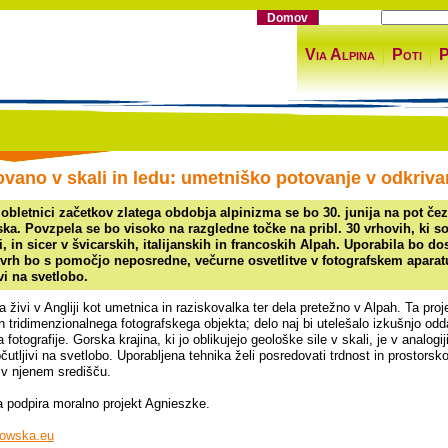
Domov
Via Alpina
Poti
P
ovano v skali in ledu: umetniško potovanje v odkriva
 obletnici začetkov zlatega obdobja alpinizma se bo 30. junija na pot č
a. Povzpela se bo visoko na razgledne točke na pribl. 30 vrhovih, ki so 
, in sicer v švicarskih, italijanskih in francoskih Alpah. Uporabila bo d
vrh bo s pomočjo neposredne, večurne osvetlitve v fotografskem aparatu 
vi na svetlobo.
 živi v Angliji kot umetnica in raziskovalka ter dela pretežno v Alpah. Ta pro
 tridimenzionalnega fotografskega objekta; delo naj bi utelešalo izkušnjo oddal
fotografije. Gorska krajina, ki jo oblikujejo geološke sile v skali, je v analogiji
bčutljivi na svetlobo. Uporabljena tehnika želi posredovati trdnost in prostorsko
 v njenem središču.
a podpira moralno projekt Agnieszke.
owska.eu