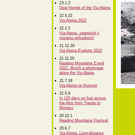
23.1.2
Dear friends of the Via Alpina
22.5.22
Via Alpina 2022
22.2.2
Via Alpina: zagotoviti ji
moramo prihodnost!
21.12.20
Via Alpina Explorer 2022
21.11.20
Reading Mountains Event
2021: 4km/h a pilgrimage
along the Via Alpina
21.7.18
Via Alpina on Komoot
21.5.9
In 120 days on foot across
the Alps from Trieste to
Monaco
20.12.1
Reading Mountains Festival
20.6.7
Via Alpina: Long-distance