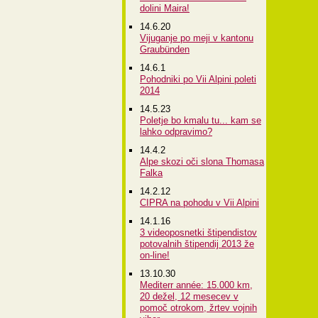
dolini Maira!
14.6.20
Vijuganje po meji v kantonu
Graubünden
14.6.1
Pohodniki po Vii Alpini poleti
2014
14.5.23
Poletje bo kmalu tu... kam se
lahko odpravimo?
14.4.2
Alpe skozi oči slona Thomasa
Falka
14.2.12
CIPRA na pohodu v Vii Alpini
14.1.16
3 videoposnetki štipendistov
potovalnih štipendij 2013 že
on-line!
13.10.30
Mediterr année: 15.000 km,
20 dežel, 12 mesecev v
pomoč otrokom, žrtev vojnih