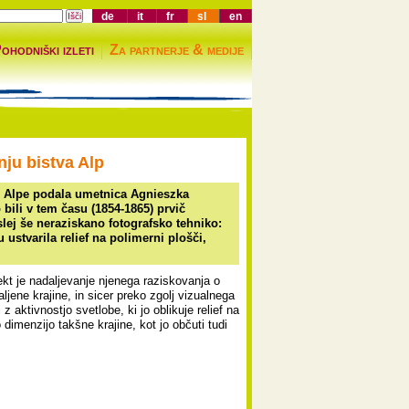
de
it
fr
sl
en
ohodniški izleti
Za partnerje & medije
nju bistva Alp
ez Alpe podala umetnica Agnieszka
bili v tem času (1854-1865) prvič
oslej še neraziskano fotografsko tehniko:
ustvarila relief na polimerni plošči,
jekt je nadaljevanje njenega raziskovanja o
jene krajine, in sicer preko zgolj vizualnega
 z aktivnostjo svetlobe, ki jo oblikuje relief na
 dimenzijo takšne krajine, kot jo občuti tudi