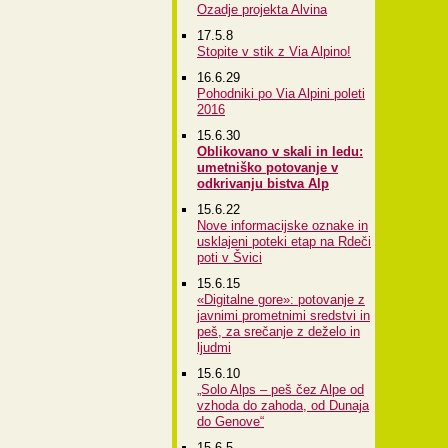
Ozadje projekta Alvina
17.5.8
Stopite v stik z Via Alpino!
16.6.29
Pohodniki po Via Alpini poleti
2016
15.6.30
Oblikovano v skali in ledu:
umetniško potovanje v
odkrivanju bistva Alp
15.6.22
Nove informacijske oznake in
usklajeni poteki etap na Rdeči
poti v Švici
15.6.15
«Digitalne gore»: potovanje z
javnimi prometnimi sredstvi in
peš, za srečanje z deželo in
ljudmi
15.6.10
„Solo Alps – peš čez Alpe od
vzhoda do zahoda, od Dunaja
do Genove“
15.6.5