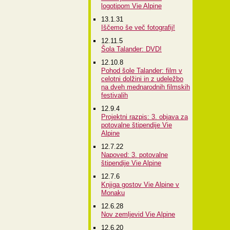
logotipom Vie Alpine
13.1.31
Iščemo še več fotografij!
12.11.5
Šola Talander: DVD!
12.10.8
Pohod šole Talander: film v
celotni dolžini in z udeležbo
na dveh mednarodnih filmskih
festivalih
12.9.4
Projektni razpis: 3. objava za
potovalne štipendije Vie
Alpine
12.7.22
Napoved: 3. potovalne
štipendije Vie Alpine
12.7.6
Knjiga gostov Vie Alpine v
Monaku
12.6.28
Nov zemljevid Vie Alpine
12.6.20