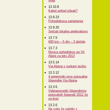
viher
13.10.8
Kateri pohod izbrati?
13.9.23
Pohodnikova sanjarjenja
13.9.20
Srečati lokalno prebivalstvo
13.7.5
600 km – 5 dni – 3 dežele
13.7.3
Novice pohodnikov po Vii
Alpini za leto 2013
13.5.14
Via Alpina v ruskem jeziku
13.3.12
4 prejemniki prve potovalne
štipendije Via Alpina
13.3.6
Videoposnetki štipendistov
potovalnih štipendij 2012 že
on-line!
13.2.6
Na voljo že našitki z