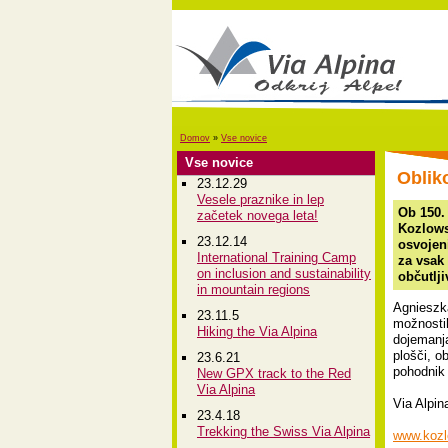
Domov
»
Vse novice
Vse novice
Oblik
23.12.29
Vesele praznike in lep
Ob 150.
začetek novega leta!
Kozlowsk
23.12.14
osvojeni
International Training Camp
za vsak 
on inclusion and sustainability
občutlji
in mountain regions
Agnieszka
23.11.5
možnostih
Hiking the Via Alpina
dojemanja 
plošči, o
23.6.21
pohodnik
New GPX track to the Red
Via Alpina
Via Alpin
23.4.18
Trekking the Swiss Via Alpina
www.kozl