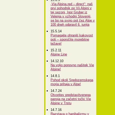
„Via Alpina.red – direct“: naš
prvi pohodnik po Vii Alpini v
tej sezoni, Igor Gruber iz
Velenja v vzhodni Sloveniji,
se bo na svojo pot čez Alpe v
100 dneh odpravil 6. junija
15.5.14
Pomagajte ohraniti kakovost
poti – sporočite morebitne
težave!
15.2.11
Alpine Line
14.12.10
Na voljo ponovno našitek Vie
Alpine!
14.8.1
Pohod okoli Sredozemskega
morja prihaja v Alpe!
14.7.24
Otvoritev predstavitvenega
panoja na začetni točki Vie
Alpine v Trstu
14.7.16
Razstava o hanibalizmu v