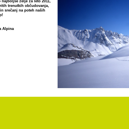
najboljše želje za leto 2011,
itih trenutkih občudovanja,
in srečanj na poteh naših
p!
a Alpina