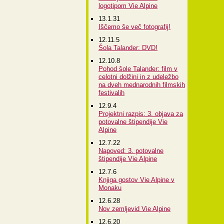
logotipom Vie Alpine
13.1.31
Iščemo še več fotografij!
12.11.5
Šola Talander: DVD!
12.10.8
Pohod šole Talander: film v
celotni dolžini in z udeležbo
na dveh mednarodnih filmskih
festivalih
12.9.4
Projektni razpis: 3. objava za
potovalne štipendije Vie
Alpine
12.7.22
Napoved: 3. potovalne
štipendije Vie Alpine
12.7.6
Knjiga gostov Vie Alpine v
Monaku
12.6.28
Nov zemljevid Vie Alpine
12.6.20