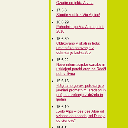
Ozadje projekta Alvina
17.5.8
Stopite v stik z Via Alpino!
16.6.29
Pohodniki po Via Alpini poleti
2016
15.6.30
Oblikovano v skali in ledu:
umetniško potovanje v
odkrivanju bistva Alp
15.6.22
Nove informacijske oznake in
usklajeni poteki etap na Rdeči
poti v Švici
15.6.15
«Digitalne gore»: potovanje z
javnimi prometnimi sredstvi in
peš, za srečanje z deželo in
ljudmi
15.6.10
„Solo Alps – peš čez Alpe od
vzhoda do zahoda, od Dunaja
do Genove“
15.6.5