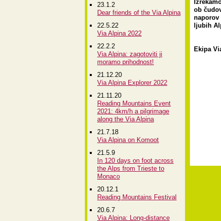
Izrekamo 
23.1.2
ob čudov
Dear friends of the Via Alpina
naporov 
22.5.22
ljubih Al
Via Alpina 2022
22.2.2
Ekipa Vi
Via Alpina: zagotoviti ji
moramo prihodnost!
21.12.20
Via Alpina Explorer 2022
21.11.20
Reading Mountains Event
2021: 4km/h a pilgrimage
along the Via Alpina
21.7.18
Via Alpina on Komoot
21.5.9
In 120 days on foot across
the Alps from Trieste to
Monaco
20.12.1
Reading Mountains Festival
20.6.7
Via Alpina: Long-distance