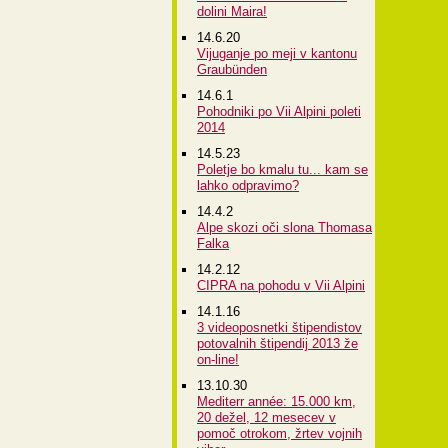
dolini Maira!
14.6.20
Vijuganje po meji v kantonu
Graubünden
14.6.1
Pohodniki po Vii Alpini poleti
2014
14.5.23
Poletje bo kmalu tu... kam se
lahko odpravimo?
14.4.2
Alpe skozi oči slona Thomasa
Falka
14.2.12
CIPRA na pohodu v Vii Alpini
14.1.16
3 videoposnetki štipendistov
potovalnih štipendij 2013 že
on-line!
13.10.30
Mediterr année: 15.000 km,
20 dežel, 12 mesecev v
pomoč otrokom, žrtev vojnih