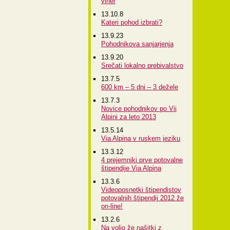
viher
13.10.8
Kateri pohod izbrati?
13.9.23
Pohodnikova sanjarjenja
13.9.20
Srečati lokalno prebivalstvo
13.7.5
600 km – 5 dni – 3 dežele
13.7.3
Novice pohodnikov po Vii
Alpini za leto 2013
13.5.14
Via Alpina v ruskem jeziku
13.3.12
4 prejemniki prve potovalne
štipendije Via Alpina
13.3.6
Videoposnetki štipendistov
potovalnih štipendij 2012 že
on-line!
13.2.6
Na voljo že našitki z