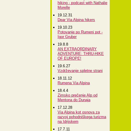
hiking - podcast with Nathalie
Morelle
19.12.31
Dear Via Alpina hikers
19.10.23
Potovanje po Rumeni pot -
Igor Gruber
19.8.8
AN EXTRAORDINARY
ADVENTURE: THRU-HIKE
OF EUROPE!
19.6.27
Vzdrževanje spletne strani
18.11.12
Rumena Via Alpina
18.4.4
Zimsko prečenje Alp od
Mentona do Dunaja
17.12.28
Via Alpina kot osnova za
razvoj pohodniškega turizma
na Idrijskem
17.7.11