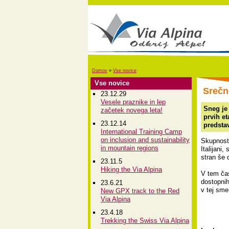
Domov
»
Vse novice
Vse novice
Srečn
23.12.29
Vesele praznike in lep
Sneg je 
začetek novega leta!
prvih et
23.12.14
predstav
International Training Camp
on inclusion and sustainability
Skupnost 
in mountain regions
Italijani
stran še 
23.11.5
Hiking the Via Alpina
V tem čas
dostopnih
23.6.21
v tej smer
New GPX track to the Red
Via Alpina
23.4.18
Trekking the Swiss Via Alpina