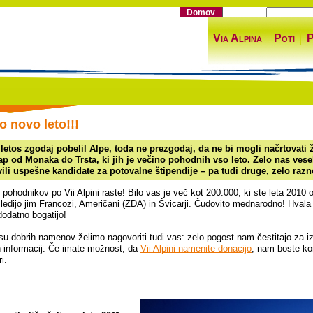
Domov
Via Alpina
Poti
P
o novo leto!!!
letos zgodaj pobelil Alpe, toda ne prezgodaj, da ne bi mogli načrtovati ž
ap od Monaka do Trsta, ki jih je večino pohodnih vso leto. Zelo nas ves
ili uspešne kandidate za potovalne štipendije – pa tudi druge, zelo razn
pohodnikov po Vii Alpini raste! Bilo vas je več kot 200.000, ki ste leta 2010 o
, sledijo jim Francozi, Američani (ZDA) in Švicarji. Čudovito mednarodno! Hval
dodatno bogatijo!
u dobrih namenov želimo nagovoriti tudi vas: zelo pogost nam čestitajo za iz
 informacij. Če imate možnost, da
Vii Alpini namenite donacijo
, nam boste ko
i.