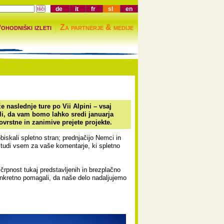
de
it
fr
sl
en
ohodniški izleti
Za partnerje & medije
e naslednje ture po Vii Alpini – vsaj
eli, da vam bomo lahko sredi januarja
ovrstne in zanimive prejete projekte.
biskali spletno stran; prednjačijo Nemci in
a tudi vsem za vaše komentarje, ki spletno
črpnost tukaj predstavljenih in brezplačno
nkretno pomagali, da naše delo nadaljujemo