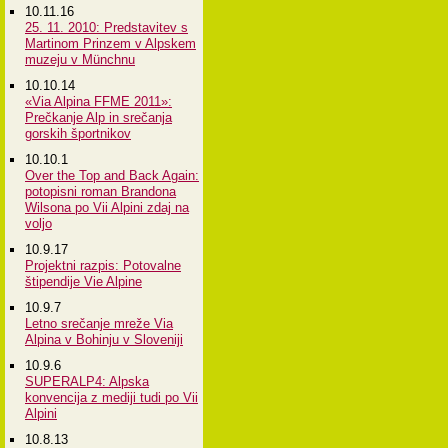
10.11.16
25. 11. 2010: Predstavitev s
Martinom Prinzem v Alpskem
muzeju v Münchnu
10.10.14
«Via Alpina FFME 2011»:
Prečkanje Alp in srečanja
gorskih športnikov
10.10.1
Over the Top and Back Again:
potopisni roman Brandona
Wilsona po Vii Alpini zdaj na
voljo
10.9.17
Projektni razpis: Potovalne
štipendije Vie Alpine
10.9.7
Letno srečanje mreže Via
Alpina v Bohinju v Sloveniji
10.9.6
SUPERALP4: Alpska
konvencija z mediji tudi po Vii
Alpini
10.8.13