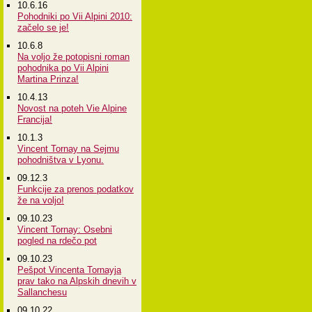
10.6.16
Pohodniki po Vii Alpini 2010:
začelo se je!
10.6.8
Na voljo že potopisni roman
pohodnika po Vii Alpini
Martina Prinza!
10.4.13
Novost na poteh Vie Alpine
Francija!
10.1.3
Vincent Tornay na Sejmu
pohodništva v Lyonu.
09.12.3
Funkcije za prenos podatkov
že na voljo!
09.10.23
Vincent Tornay: Osebni
pogled na rdečo pot
09.10.23
Pešpot Vincenta Tornayja
prav tako na Alpskih dnevih v
Sallanchesu
09.10.22