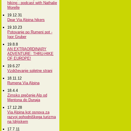
hiking - podcast with Nathalie
Morelle
19.12.31
Dear Via Alpina hikers
19.10.23
Potovanje po Rumeni pot -
Igor Gruber
19.8.8
AN EXTRAORDINARY
ADVENTURE: THRU-HIKE
OF EUROPE!
19.6.27
Vzdrževanje spletne strani
18.11.12
Rumena Via Alpina
18.4.4
Zimsko prečenje Alp od
Mentona do Dunaja
17.12.28
Via Alpina kot osnova za
razvoj pohodniškega turizma
na Idrijskem
17.7.11