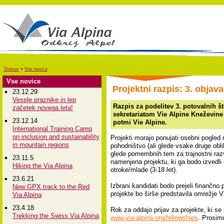
Domov
»
Vse novice
Vse novice
Projektni razpis: 3. objav
23.12.29
Vesele praznike in lep
Razpis za podelitev 3. potovalnih š
začetek novega leta!
sekretariatom Vie Alpine Kneževine 
23.12.14
potmi Vie Alpine.
International Training Camp
on inclusion and sustainability
Projekti morajo ponujati osebni pogled
in mountain regions
pohodništvo (ali glede vsake druge obli
glede pomembnih tem za trajnostni razv
23.11.5
namenjena projektu, ki ga bodo izvedli 
Hiking the Via Alpina
otroke/mlade (3-18 let).
23.6.21
Izbrani kandidati bodo prejeli finančno
New GPX track to the Red
projekte bo širše predstavila omrežje V
Via Alpina
23.4.18
Rok za oddajo prijav za projekte, ki se
Trekking the Swiss Via Alpina
www.via-alpina.org/fellowships
. Prosim