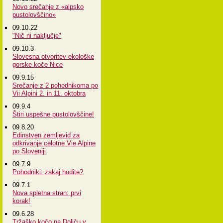
Novo srečanje z «alpsko
pustolovščino»
09.10.22
"Nič ni naključje"
09.10.3
Slovesna otvoritev ekološke
gorske koče Nice
09.9.15
Srečanje z 2 pohodnikoma po
Vii Alpini 2. in 11. oktobra
09.9.4
Štiri uspešne pustolovščine!
09.8.20
Edinstven zemljevid za
odkrivanje celotne Vie Alpine
po Sloveniji
09.7.9
Pohodniki: zakaj hodite?
09.7.1
Nova spletna stran: prvi
korak!
09.6.28
Tržaško kočo na Doliču v