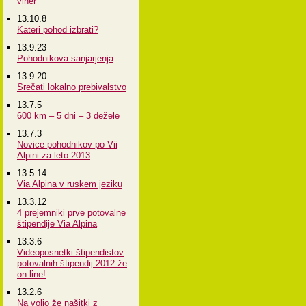
viher
13.10.8
Kateri pohod izbrati?
13.9.23
Pohodnikova sanjarjenja
13.9.20
Srečati lokalno prebivalstvo
13.7.5
600 km – 5 dni – 3 dežele
13.7.3
Novice pohodnikov po Vii
Alpini za leto 2013
13.5.14
Via Alpina v ruskem jeziku
13.3.12
4 prejemniki prve potovalne
štipendije Via Alpina
13.3.6
Videoposnetki štipendistov
potovalnih štipendij 2012 že
on-line!
13.2.6
Na voljo že našitki z