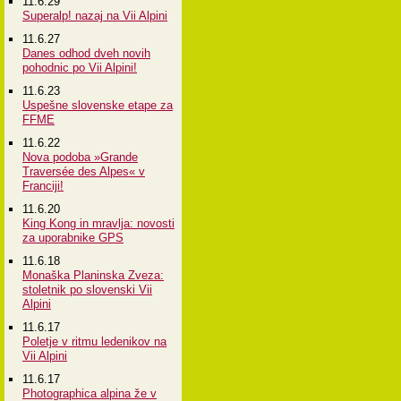
11.6.29
Superalp! nazaj na Vii Alpini
11.6.27
Danes odhod dveh novih
pohodnic po Vii Alpini!
11.6.23
Uspešne slovenske etape za
FFME
11.6.22
Nova podoba »Grande
Traversée des Alpes« v
Franciji!
11.6.20
King Kong in mravlja: novosti
za uporabnike GPS
11.6.18
Monaška Planinska Zveza:
stoletnik po slovenski Vii
Alpini
11.6.17
Poletje v ritmu ledenikov na
Vii Alpini
11.6.17
Photographica alpina že v