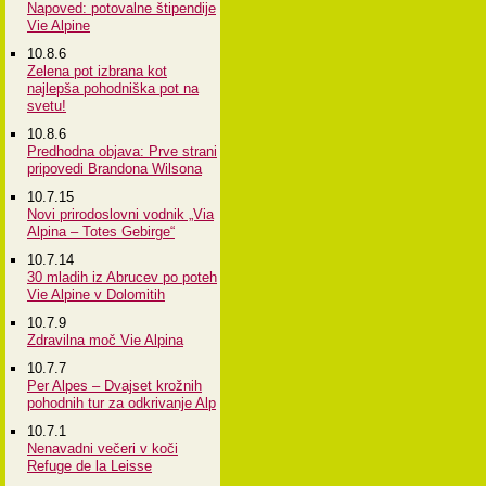
Napoved: potovalne štipendije
Vie Alpine
10.8.6
Zelena pot izbrana kot
najlepša pohodniška pot na
svetu!
10.8.6
Predhodna objava: Prve strani
pripovedi Brandona Wilsona
10.7.15
Novi prirodoslovni vodnik „Via
Alpina – Totes Gebirge“
10.7.14
30 mladih iz Abrucev po poteh
Vie Alpine v Dolomitih
10.7.9
Zdravilna moč Vie Alpina
10.7.7
Per Alpes – Dvajset krožnih
pohodnih tur za odkrivanje Alp
10.7.1
Nenavadni večeri v koči
Refuge de la Leisse