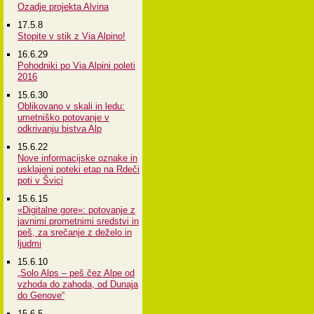
Ozadje projekta Alvina
17.5.8
Stopite v stik z Via Alpino!
16.6.29
Pohodniki po Via Alpini poleti
2016
15.6.30
Oblikovano v skali in ledu:
umetniško potovanje v
odkrivanju bistva Alp
15.6.22
Nove informacijske oznake in
usklajeni poteki etap na Rdeči
poti v Švici
15.6.15
«Digitalne gore»: potovanje z
javnimi prometnimi sredstvi in
peš, za srečanje z deželo in
ljudmi
15.6.10
„Solo Alps – peš čez Alpe od
vzhoda do zahoda, od Dunaja
do Genove“
15.6.5