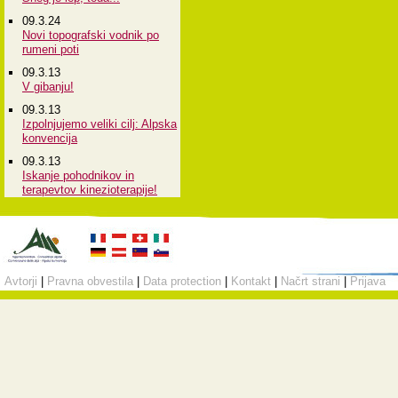
09.3.24
Novi topografski vodnik po
rumeni poti
09.3.13
V gibanju!
09.3.13
Izpolnjujemo veliki cilj: Alpska
konvencija
09.3.13
Iskanje pohodnikov in
terapevtov kinezioterapije!
Avtorji
|
Pravna obvestila
|
Data protection
|
Kontakt
|
Načrt strani
|
Prijava