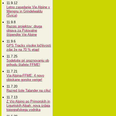
11.9.12
Letno zasedanje Vie Alpine v
Wengnu in Grindelwaldu
(Švica)
11.9.8
Razpis projektov: druga
objava za Potovalne
štipendije Vie Alpine
11.9.6
GPS Tracks visoke ločljivosti
zdaj že na 70 % etap!
11.7.25
Sodelujte pri praznovanju ob
prihodu štafete FFME!
11.7.21
Via Alpina-FFME: 4 novo
obiskane gorske verige!
11.7.20
Razred šole Talander na cilju!
11.7.13
Z Vio Alpino po Primorskih in
Ligurijskih Alpah: nova izdaja
topografskega vodnika