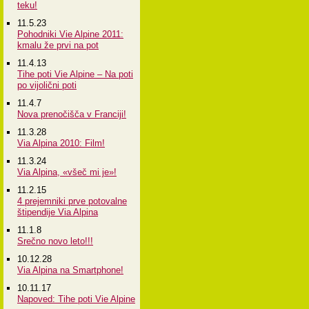
teku!
11.5.23
Pohodniki Vie Alpine 2011:
kmalu že prvi na pot
11.4.13
Tihe poti Vie Alpine – Na poti
po vijolični poti
11.4.7
Nova prenočišča v Franciji!
11.3.28
Via Alpina 2010: Film!
11.3.24
Via Alpina, «všeč mi je»!
11.2.15
4 prejemniki prve potovalne
štipendije Via Alpina
11.1.8
Srečno novo leto!!!
10.12.28
Via Alpina na Smartphone!
10.11.17
Napoved: Tihe poti Vie Alpine