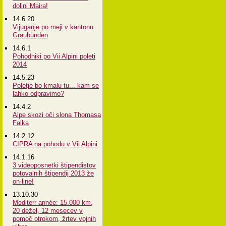
dolini Maira!
14.6.20
Vijuganje po meji v kantonu
Graubünden
14.6.1
Pohodniki po Vii Alpini poleti
2014
14.5.23
Poletje bo kmalu tu... kam se
lahko odpravimo?
14.4.2
Alpe skozi oči slona Thomasa
Falka
14.2.12
CIPRA na pohodu v Vii Alpini
14.1.16
3 videoposnetki štipendistov
potovalnih štipendij 2013 že
on-line!
13.10.30
Mediterr année: 15.000 km,
20 dežel, 12 mesecev v
pomoč otrokom, žrtev vojnih