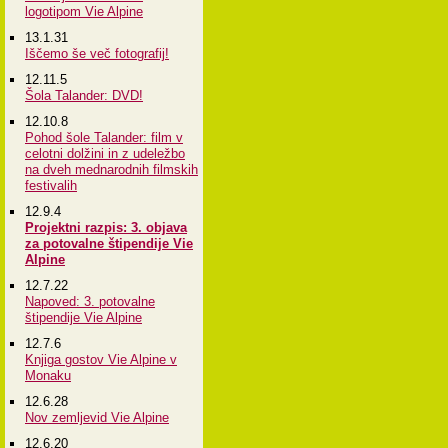
logotipom Vie Alpine
13.1.31
Iščemo še več fotografij!
12.11.5
Šola Talander: DVD!
12.10.8
Pohod šole Talander: film v
celotni dolžini in z udeležbo
na dveh mednarodnih filmskih
festivalih
12.9.4
Projektni razpis: 3. objava
za potovalne štipendije Vie
Alpine
12.7.22
Napoved: 3. potovalne
štipendije Vie Alpine
12.7.6
Knjiga gostov Vie Alpine v
Monaku
12.6.28
Nov zemljevid Vie Alpine
12.6.20