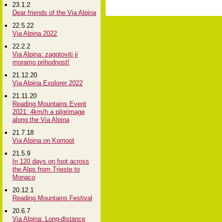
23.1.2
Dear friends of the Via Alpina
22.5.22
Via Alpina 2022
22.2.2
Via Alpina: zagotoviti ji
moramo prihodnost!
21.12.20
Via Alpina Explorer 2022
21.11.20
Reading Mountains Event
2021: 4km/h a pilgrimage
along the Via Alpina
21.7.18
Via Alpina on Komoot
21.5.9
In 120 days on foot across
the Alps from Trieste to
Monaco
20.12.1
Reading Mountains Festival
20.6.7
Via Alpina: Long-distance