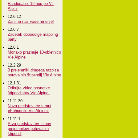
Randocabo: 18 nog po Vii
Alpini
12.6.12
Zanima nas vaše mnenje!
12.6.7
Začetek dooooolge mapping
party
12.6.1
Monako praznuje 10-obletnico
Vie Alpine
12.2.29
3 prejemniki drugega razpisa
potovalnih štipendij Vie Alpine
12.1.31
Odkrijte video posnetke
štipendistov Vie Alpine!
11.11.30
Nova predstavitev strani
«Pohodniki Vie Alpine»
11.11.1
Prva predstavitev filmov
prejemnikov potovalnih
štipendij