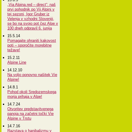
„Via Alpina.red – direct“: naš
prvi pohodnik po Vii Alpini v
tej sezoni, Igor Gruber iz
Velenja v vzhodni Sloveniji,
se bo na svojo pot čez Alpe v
100 dneh odpravil 6. junija
15.5.14
Pomagajte ohraniti kakovost
poti – sporočite morebitne
težave!
15.2.11
Alpine Line
14.12.10
Na voljo ponovno našitek Vie
Alpine!
14.8.1
Pohod okoli Sredozemskega
morja prihaja v Alpe!
14.7.24
Otvoritev predstavitvenega
panoja na začetni točki Vie
Alpine v Trstu
14.7.16
Razstava o hanibalizmu v