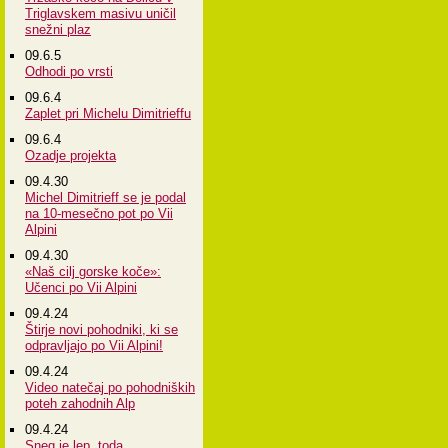
Triglavskem masivu uničil
snežni plaz
09.6.5
Odhodi po vrsti
09.6.4
Zaplet pri Michelu Dimitrieffu
09.6.4
Ozadje projekta
09.4.30
Michel Dimitrieff se je podal
na 10-mesečno pot po Vii
Alpini
09.4.30
«Naš cilj gorske koče»:
Učenci po Vii Alpini
09.4.24
Štirje novi pohodniki, ki se
odpravljajo po Vii Alpini!
09.4.24
Video natečaj po pohodniških
poteh zahodnih Alp
09.4.24
Sneg je lep, toda...