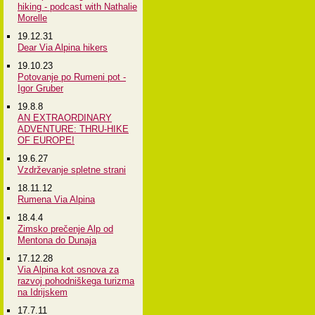
hiking - podcast with Nathalie
Morelle
19.12.31
Dear Via Alpina hikers
19.10.23
Potovanje po Rumeni pot -
Igor Gruber
19.8.8
AN EXTRAORDINARY
ADVENTURE: THRU-HIKE
OF EUROPE!
19.6.27
Vzdrževanje spletne strani
18.11.12
Rumena Via Alpina
18.4.4
Zimsko prečenje Alp od
Mentona do Dunaja
17.12.28
Via Alpina kot osnova za
razvoj pohodniškega turizma
na Idrijskem
17.7.11