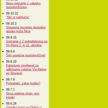
Novo srečanje z «alpsko
pustolovščino»
09.10.22
"Nič ni naključje"
09.10.3
Slovesna otvoritev ekološke
gorske koče Nice
09.9.15
Srečanje z 2 pohodnikoma po
Vii Alpini 2. in 11. oktobra
09.9.4
Štiri uspešne pustolovščine!
09.8.20
Edinstven zemljevid za
odkrivanje celotne Vie Alpine
po Sloveniji
09.7.9
Pohodniki: zakaj hodite?
09.7.1
Nova spletna stran: prvi
korak!
09.6.28
Tržaško kočo na Doliču v