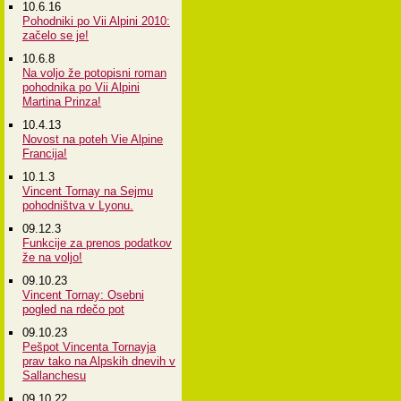
10.6.16
Pohodniki po Vii Alpini 2010:
začelo se je!
10.6.8
Na voljo že potopisni roman
pohodnika po Vii Alpini
Martina Prinza!
10.4.13
Novost na poteh Vie Alpine
Francija!
10.1.3
Vincent Tornay na Sejmu
pohodništva v Lyonu.
09.12.3
Funkcije za prenos podatkov
že na voljo!
09.10.23
Vincent Tornay: Osebni
pogled na rdečo pot
09.10.23
Pešpot Vincenta Tornayja
prav tako na Alpskih dnevih v
Sallanchesu
09.10.22