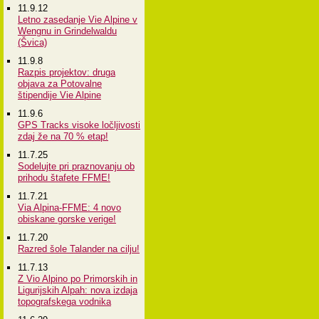
11.9.12
Letno zasedanje Vie Alpine v
Wengnu in Grindelwaldu
(Švica)
11.9.8
Razpis projektov: druga
objava za Potovalne
štipendije Vie Alpine
11.9.6
GPS Tracks visoke ločljivosti
zdaj že na 70 % etap!
11.7.25
Sodelujte pri praznovanju ob
prihodu štafete FFME!
11.7.21
Via Alpina-FFME: 4 novo
obiskane gorske verige!
11.7.20
Razred šole Talander na cilju!
11.7.13
Z Vio Alpino po Primorskih in
Ligurijskih Alpah: nova izdaja
topografskega vodnika