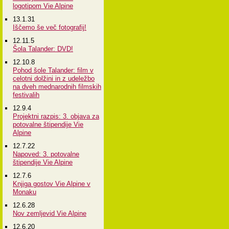
logotipom Vie Alpine
13.1.31
Iščemo še več fotografij!
12.11.5
Šola Talander: DVD!
12.10.8
Pohod šole Talander: film v
celotni dolžini in z udeležbo
na dveh mednarodnih filmskih
festivalih
12.9.4
Projektni razpis: 3. objava za
potovalne štipendije Vie
Alpine
12.7.22
Napoved: 3. potovalne
štipendije Vie Alpine
12.7.6
Knjiga gostov Vie Alpine v
Monaku
12.6.28
Nov zemljevid Vie Alpine
12.6.20