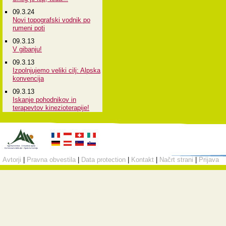
09.3.24
Novi topografski vodnik po
rumeni poti
09.3.13
V gibanju!
09.3.13
Izpolnjujemo veliki cilj: Alpska
konvencija
09.3.13
Iskanje pohodnikov in
terapevtov kinezioterapije!
Avtorji
|
Pravna obvestila
|
Data protection
|
Kontakt
|
Načrt strani
|
Prijava