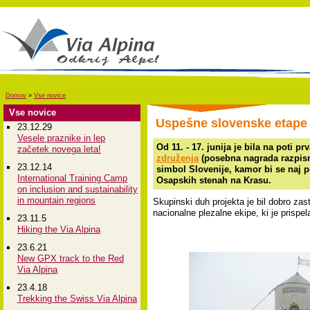
Domov
»
Vse novice
Vse novice
Uspešne slovenske etape
23.12.29
Vesele praznike in lep
Od 11. - 17. junija je bila na poti p
začetek novega leta!
združenja
(posebna nagrada razpisne 
23.12.14
simbol Slovenije, kamor bi se naj p
International Training Camp
Osapskih stenah na Krasu.
on inclusion and sustainability
in mountain regions
Skupinski duh projekta je bil dobro z
nacionalne plezalne ekipe, ki je prispela
23.11.5
Hiking the Via Alpina
23.6.21
New GPX track to the Red
Via Alpina
23.4.18
Trekking the Swiss Via Alpina