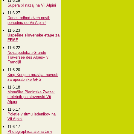
11.6.29
Superalp! nazaj na Vii Alpini
11.6.27
Danes odhod dveh novih
pohodnic po Vii Alpini!
11.6.23
Uspešne slovenske etape za
FFME
11.6.22
Nova podoba »Grande
Traversée des Alpes« v
Franciji!
11.6.20
King Kong in mravlja: novosti
za uporabnike GPS
11.6.18
Monaška Planinska Zveza:
stoletnik po slovenski Vii
Alpini
11.6.17
Poletje v ritmu ledenikov na
Vii Alpini
11.6.17
Photographica alpina že v