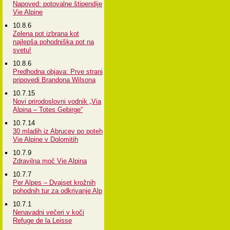
Napoved: potovalne štipendije
Vie Alpine
10.8.6
Zelena pot izbrana kot
najlepša pohodniška pot na
svetu!
10.8.6
Predhodna objava: Prve strani
pripovedi Brandona Wilsona
10.7.15
Novi prirodoslovni vodnik „Via
Alpina – Totes Gebirge“
10.7.14
30 mladih iz Abrucev po poteh
Vie Alpine v Dolomitih
10.7.9
Zdravilna moč Vie Alpina
10.7.7
Per Alpes – Dvajset krožnih
pohodnih tur za odkrivanje Alp
10.7.1
Nenavadni večeri v koči
Refuge de la Leisse