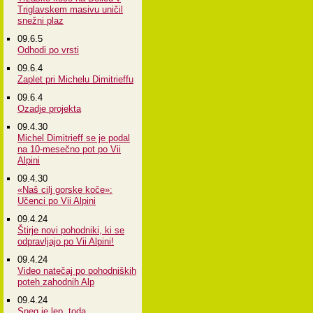
Triglavskem masivu uničil
snežni plaz
09.6.5
Odhodi po vrsti
09.6.4
Zaplet pri Michelu Dimitrieffu
09.6.4
Ozadje projekta
09.4.30
Michel Dimitrieff se je podal
na 10-mesečno pot po Vii
Alpini
09.4.30
«Naš cilj gorske koče»:
Učenci po Vii Alpini
09.4.24
Štirje novi pohodniki, ki se
odpravljajo po Vii Alpini!
09.4.24
Video natečaj po pohodniških
poteh zahodnih Alp
09.4.24
Sneg je lep, toda...