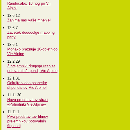
Randocabo: 18 nog po Vii
Alpini
12.6.12
Zanima nas vaše mnenje!
12.6.7
Začetek dooooolge mapping
party
12.6.1
Monako praznuje 10-obletnico
Vie Alpine
12.2.29
3 prejemniki drugega razpisa
potovalnih štipendij Vie Alpine
12.1.31
Odkrijte video posnetke
štipendistov Vie Alpine!
11.11.30
Nova predstavitev strani
«Pohodniki Vie Alpine»
11.11.1
Prva predstavitev filmov
prejemnikov potovalnih
štipendij