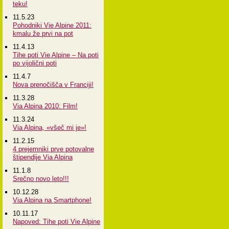
teku!
11.5.23
Pohodniki Vie Alpine 2011:
kmalu že prvi na pot
11.4.13
Tihe poti Vie Alpine – Na poti
po vijolični poti
11.4.7
Nova prenočišča v Franciji!
11.3.28
Via Alpina 2010: Film!
11.3.24
Via Alpina, «všeč mi je»!
11.2.15
4 prejemniki prve potovalne
štipendije Via Alpina
11.1.8
Srečno novo leto!!!
10.12.28
Via Alpina na Smartphone!
10.11.17
Napoved: Tihe poti Vie Alpine