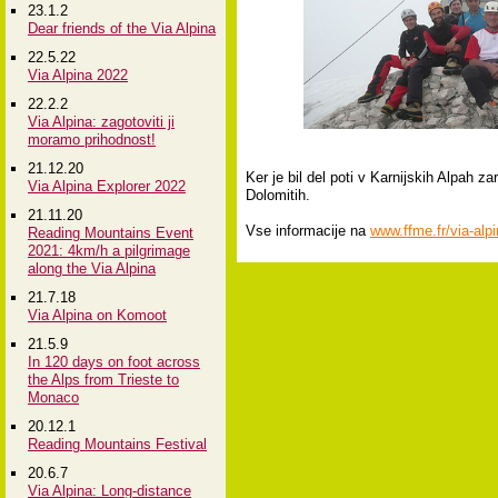
23.1.2
Dear friends of the Via Alpina
22.5.22
Via Alpina 2022
22.2.2
Via Alpina: zagotoviti ji
moramo prihodnost!
21.12.20
Ker je bil del poti v Karnijskih Alpah 
Via Alpina Explorer 2022
Dolomitih.
21.11.20
Vse informacije na
www.ffme.fr/via-alp
Reading Mountains Event
2021: 4km/h a pilgrimage
along the Via Alpina
21.7.18
Via Alpina on Komoot
21.5.9
In 120 days on foot across
the Alps from Trieste to
Monaco
20.12.1
Reading Mountains Festival
20.6.7
Via Alpina: Long-distance