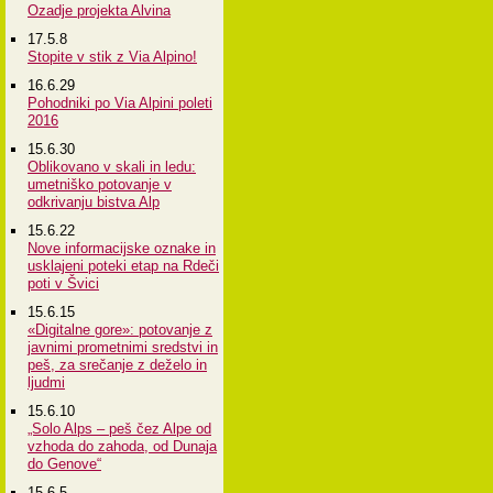
Ozadje projekta Alvina
17.5.8
Stopite v stik z Via Alpino!
16.6.29
Pohodniki po Via Alpini poleti
2016
15.6.30
Oblikovano v skali in ledu:
umetniško potovanje v
odkrivanju bistva Alp
15.6.22
Nove informacijske oznake in
usklajeni poteki etap na Rdeči
poti v Švici
15.6.15
«Digitalne gore»: potovanje z
javnimi prometnimi sredstvi in
peš, za srečanje z deželo in
ljudmi
15.6.10
„Solo Alps – peš čez Alpe od
vzhoda do zahoda, od Dunaja
do Genove“
15.6.5