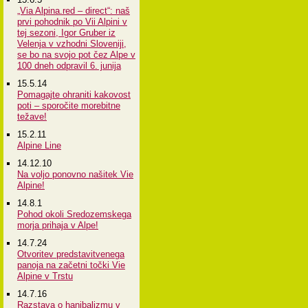
„Via Alpina.red – direct“: naš
prvi pohodnik po Vii Alpini v
tej sezoni, Igor Gruber iz
Velenja v vzhodni Sloveniji,
se bo na svojo pot čez Alpe v
100 dneh odpravil 6. junija
15.5.14
Pomagajte ohraniti kakovost
poti – sporočite morebitne
težave!
15.2.11
Alpine Line
14.12.10
Na voljo ponovno našitek Vie
Alpine!
14.8.1
Pohod okoli Sredozemskega
morja prihaja v Alpe!
14.7.24
Otvoritev predstavitvenega
panoja na začetni točki Vie
Alpine v Trstu
14.7.16
Razstava o hanibalizmu v