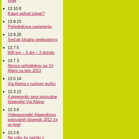
viher
13.10.8
Kateri pohod izbrati?
13.9.23
Pohodnikova sanjarjenja
13.9.20
Srečati lokalno prebivalstvo
13.7.5
600 km – 5 dni – 3 dežele
13.7.3
Novice pohodnikov po Vii
Alpini za leto 2013
13.5.14
Via Alpina v ruskem jeziku
13.3.12
4 prejemniki prve potovalne
štipendije Via Alpina
13.3.6
Videoposnetki štipendistov
potovalnih štipendij 2012 že
on-line!
13.2.6
Na voljo že našitki z