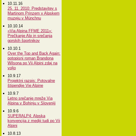
10.11.16
25. 11. 2010: Predstavitev s
Martinom Prinzem v Alpskem
muzeju v Münchnu
10.10.14
«Via Alpina FFME 2011»:
Prečkanje Alp in srečanja
gorskih športnikov
10.10.1
Over the Top and Back Again:
potopisni roman Brandona
Wilsona po Vii Alpini zdaj na
voljo
10.9.17
Projektni razpis: Potovalne
štipendije Vie Alpine
10.9.7
Letno srečanje mreže Via
Alpina v Bohinju v Sloveniji
10.9.6
SUPERALP4: Alpska
konvencija z mediji tudi po Vii
Alpini
10.8.13