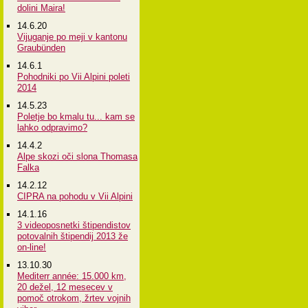
dolini Maira!
14.6.20
Vijuganje po meji v kantonu
Graubünden
14.6.1
Pohodniki po Vii Alpini poleti
2014
14.5.23
Poletje bo kmalu tu... kam se
lahko odpravimo?
14.4.2
Alpe skozi oči slona Thomasa
Falka
14.2.12
CIPRA na pohodu v Vii Alpini
14.1.16
3 videoposnetki štipendistov
potovalnih štipendij 2013 že
on-line!
13.10.30
Mediterr année: 15.000 km,
20 dežel, 12 mesecev v
pomoč otrokom, žrtev vojnih