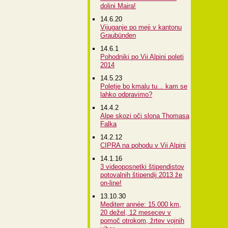
dolini Maira!
14.6.20
Vijuganje po meji v kantonu
Graubünden
14.6.1
Pohodniki po Vii Alpini poleti
2014
14.5.23
Poletje bo kmalu tu... kam se
lahko odpravimo?
14.4.2
Alpe skozi oči slona Thomasa
Falka
14.2.12
CIPRA na pohodu v Vii Alpini
14.1.16
3 videoposnetki štipendistov
potovalnih štipendij 2013 že
on-line!
13.10.30
Mediterr année: 15.000 km,
20 dežel, 12 mesecev v
pomoč otrokom, žrtev vojnih