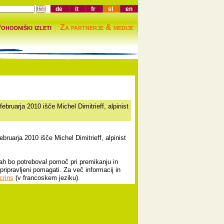
de
it
fr
sl
en
ohodniški izleti
Za partnerje & medije
bruarja 2010 išče Michel Dimitrieff, alpinist
ruarja 2010 išče Michel Dimitrieff, alpinist
.
ah bo potreboval pomoč pri premikanju in
pripravljeni pomagati. Za več informacij in
crins
(v francoskem jeziku).