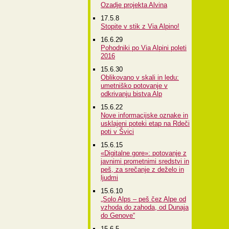
Ozadje projekta Alvina
17.5.8
Stopite v stik z Via Alpino!
16.6.29
Pohodniki po Via Alpini poleti
2016
15.6.30
Oblikovano v skali in ledu:
umetniško potovanje v
odkrivanju bistva Alp
15.6.22
Nove informacijske oznake in
usklajeni poteki etap na Rdeči
poti v Švici
15.6.15
«Digitalne gore»: potovanje z
javnimi prometnimi sredstvi in
peš, za srečanje z deželo in
ljudmi
15.6.10
„Solo Alps – peš čez Alpe od
vzhoda do zahoda, od Dunaja
do Genove“
15.6.5