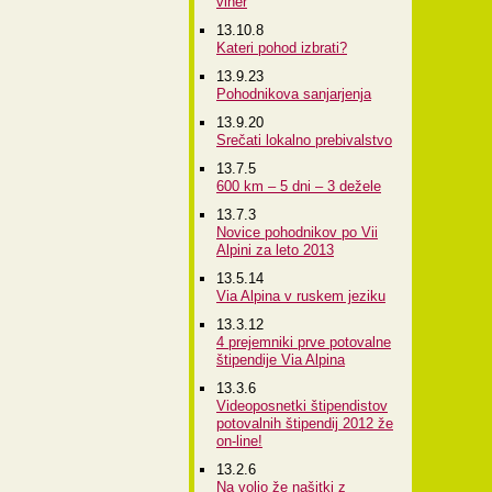
viher
13.10.8
Kateri pohod izbrati?
13.9.23
Pohodnikova sanjarjenja
13.9.20
Srečati lokalno prebivalstvo
13.7.5
600 km – 5 dni – 3 dežele
13.7.3
Novice pohodnikov po Vii
Alpini za leto 2013
13.5.14
Via Alpina v ruskem jeziku
13.3.12
4 prejemniki prve potovalne
štipendije Via Alpina
13.3.6
Videoposnetki štipendistov
potovalnih štipendij 2012 že
on-line!
13.2.6
Na voljo že našitki z