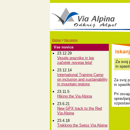
Domov
»
Vse novice
Vse novice
Iskan
23.12.29
Vesele praznike in lep
Za svoj 
začetek novega leta!
in spasti
23.12.14
International Training Camp
on inclusion and sustainability
Za svoj p
in mountain regions
in spastik
23.11.5
Pri osvaj
Hiking the Via Alpina
opravljan
vzpostavi
23.6.21
New GPX track to the Red
Via Alpina
23.4.18
Trekking the Swiss Via Alpina