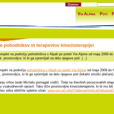
Domov
Via Alpina
Poti
P
je pohodnikov in terapevtov kinezioterapije!
projekt na področju pohodništva v Alpah po poteh Vie Alpine od maja 2009 do fe
k, prostovoljce, ki bi ga spremljali na delu njegove poti. (...)
rojekt na področju
pohodništva v Alpah po poteh Vie Alpine
od maja 2009 do feb
, prostovoljce, ki bi ga spremljali na delu njegove poti (lokalni stroški plačani)
anju vrhov bodo Michelu pomagali vodiči. Toda na številnih povezovalnih etap
ju vsakodnevnih opravil. Tako išče prostovoljne kinezioterapevte, ki bi mu bili 
tev stika obiščite spletno stran:
www.son-art.info/ChallengeVerticalVallouiseE