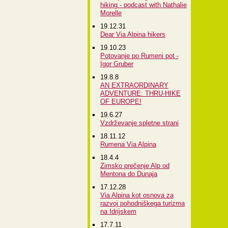
hiking - podcast with Nathalie
Morelle
19.12.31
Dear Via Alpina hikers
19.10.23
Potovanje po Rumeni pot -
Igor Gruber
19.8.8
AN EXTRAORDINARY
ADVENTURE: THRU-HIKE
OF EUROPE!
19.6.27
Vzdrževanje spletne strani
18.11.12
Rumena Via Alpina
18.4.4
Zimsko prečenje Alp od
Mentona do Dunaja
17.12.28
Via Alpina kot osnova za
razvoj pohodniškega turizma
na Idrijskem
17.7.11