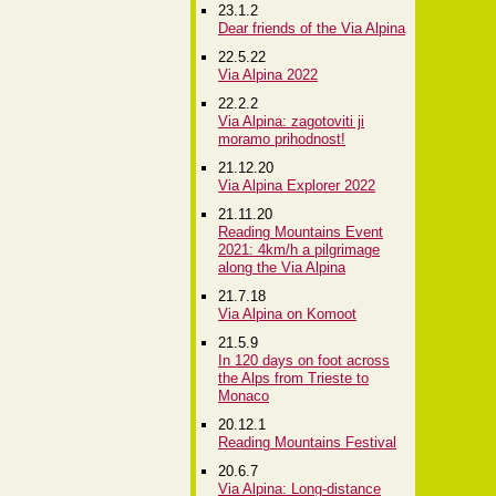
23.1.2
Dear friends of the Via Alpina
22.5.22
Via Alpina 2022
22.2.2
Via Alpina: zagotoviti ji
moramo prihodnost!
21.12.20
Via Alpina Explorer 2022
21.11.20
Reading Mountains Event
2021: 4km/h a pilgrimage
along the Via Alpina
21.7.18
Via Alpina on Komoot
21.5.9
In 120 days on foot across
the Alps from Trieste to
Monaco
20.12.1
Reading Mountains Festival
20.6.7
Via Alpina: Long-distance