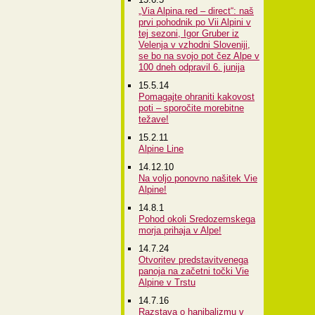
„Via Alpina.red – direct“: naš
prvi pohodnik po Vii Alpini v
tej sezoni, Igor Gruber iz
Velenja v vzhodni Sloveniji,
se bo na svojo pot čez Alpe v
100 dneh odpravil 6. junija
15.5.14
Pomagajte ohraniti kakovost
poti – sporočite morebitne
težave!
15.2.11
Alpine Line
14.12.10
Na voljo ponovno našitek Vie
Alpine!
14.8.1
Pohod okoli Sredozemskega
morja prihaja v Alpe!
14.7.24
Otvoritev predstavitvenega
panoja na začetni točki Vie
Alpine v Trstu
14.7.16
Razstava o hanibalizmu v