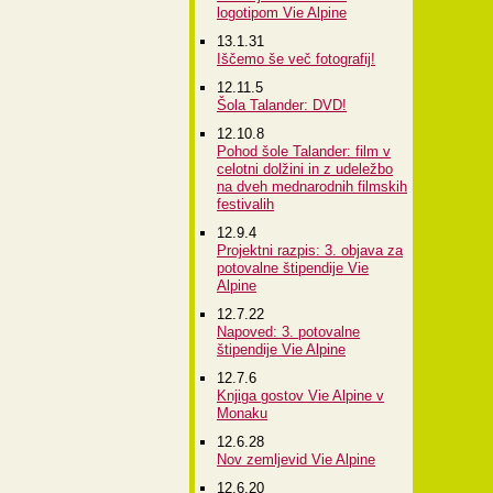
logotipom Vie Alpine
13.1.31
Iščemo še več fotografij!
12.11.5
Šola Talander: DVD!
12.10.8
Pohod šole Talander: film v
celotni dolžini in z udeležbo
na dveh mednarodnih filmskih
festivalih
12.9.4
Projektni razpis: 3. objava za
potovalne štipendije Vie
Alpine
12.7.22
Napoved: 3. potovalne
štipendije Vie Alpine
12.7.6
Knjiga gostov Vie Alpine v
Monaku
12.6.28
Nov zemljevid Vie Alpine
12.6.20