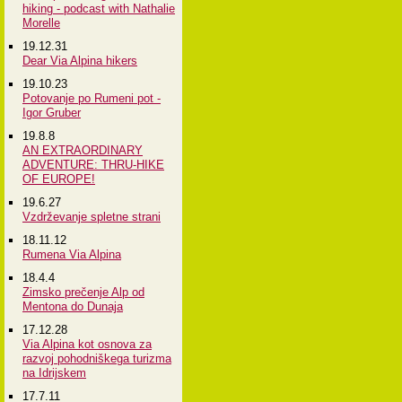
hiking - podcast with Nathalie
Morelle
19.12.31
Dear Via Alpina hikers
19.10.23
Potovanje po Rumeni pot -
Igor Gruber
19.8.8
AN EXTRAORDINARY
ADVENTURE: THRU-HIKE
OF EUROPE!
19.6.27
Vzdrževanje spletne strani
18.11.12
Rumena Via Alpina
18.4.4
Zimsko prečenje Alp od
Mentona do Dunaja
17.12.28
Via Alpina kot osnova za
razvoj pohodniškega turizma
na Idrijskem
17.7.11