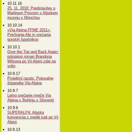
10.11.16
25. 11. 2010: Predstavitev s
Martinom Prinzem v Alpskem
muzeju v Münchnu
10.10.14
«Via Alpina FFME 2011»:
Prečkanje Alp in srečanja
gorskih športnikov
10.10.1
Over the Top and Back Again:
potopisni roman Brandona
Wilsona po Vii Alpini zdaj na
voljo
10.9.17
Projektni razpis: Potovalne
štipendije Vie Alpine
10.9.7
Letno srečanje mreže Via
Alpina v Bohinju v Sloveniji
10.9.6
SUPERALP4: Alpska
konvencija z mediji tudi po Vii
Alpini
10.8.13