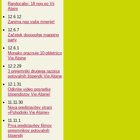
Randocabo: 18 nog po Vii
Alpini
12.6.12
Zanima nas vaše mnenje!
12.6.7
Začetek dooooolge mapping
party
12.6.1
Monako praznuje 10-obletnico
Vie Alpine
12.2.29
3 prejemniki drugega razpisa
potovalnih štipendij Vie Alpine
12.1.31
Odkrijte video posnetke
štipendistov Vie Alpine!
11.11.30
Nova predstavitev strani
«Pohodniki Vie Alpine»
11.11.1
Prva predstavitev filmov
prejemnikov potovalnih
štipendij