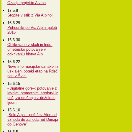
Ozadje projekta Alvina
17.5.8
Stopite v stik z Via Alpino!
16.6.29
Pohodniki po Via Alpini poleti
2016
15.6.30
Oblikovano v skali in ledu:
umetniško potovanje v
odkrivanju bistva Alp
15.6.22
Nove informacijske oznake in
usklajeni poteki etap na Rdeči
poti v Švici
15.6.15
«Digitalne gore»: potovanje z
javnimi prometnimi sredstvi in
peš, za srečanje z deželo in
ljudmi
15.6.10
„Solo Alps – peš čez Alpe od
vzhoda do zahoda, od Dunaja
do Genove“
15.6.5