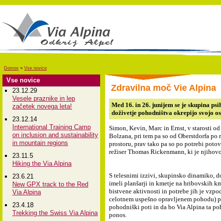
Domov
»
Vse novice
Vse novice
Zdravilna moč Vie Alpina
23.12.29
Vesele praznike in lep
Med 16. in 26. junijem se je skupina ps
začetek novega leta!
doživetje pohodništva okrepijo svojo os
23.12.14
International Training Camp
Simon, Kevin, Marc in Ernst, v starosti o
on inclusion and sustainability
Bolzana, pri tem pa so od Oberstdorfa po 
in mountain regions
prostoru, prav tako pa so po potrebi poto
režiser Thomas Rickenmann, ki je njihovo
23.11.5
Hiking the Via Alpina
S telesnimi izzivi, skupinsko dinamiko, d
23.6.21
imeli planšarji in kmetje na hribovskih k
New GPX track to the Red
bistvene aktivnosti in potrebe jih je vz
Via Alpina
celotnem uspešno opravljenem pohodu) pa
23.4.18
pohodniški poti in da bo Via Alpina ta poh
Trekking the Swiss Via Alpina
ponos.