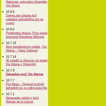
Napoved: potovalne štipendije
Vie Alpine
10.8.6
Zelena pot izbrana kot
najlepša pohodniška pot na
svetu!
10.8.6
Predhodna objava: Prve strani
pripovedi Brandona Wilsona
10.7.15
Novi prirodoslovni vodnik „Via
Alpina – Totes Gebirge“
10.7.14
30 mladih iz Abrucev po poteh
Vie Alpine v Dolomitih
10.7.9
Zdravilna moč Vie Alpina
10.7.7
Per Alpes – Dvajset krožnih
pohodnih tur za odkrivanje Alp
10.7.1
Nenavadni večeri v koči
Refuge de la Leisse