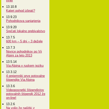
viher
13.10.8
Kateri pohod izbrati?
13.9.23
Pohodnikova sanjarjenja
13.9.20
Srečati lokalno prebivalstvo
13.7.5
600 km – 5 dni – 3 dežele
13.7.3
Novice pohodnikov po Vii
Alpini za leto 2013
13.5.14
Via Alpina v ruskem jeziku
13.3.12
4 prejemniki prve potovalne
štipendije Via Alpina
13.3.6
Videoposnetki štipendistov
potovalnih štipendij 2012 že
on-line!
13.2.6
Na voljo že našitki z