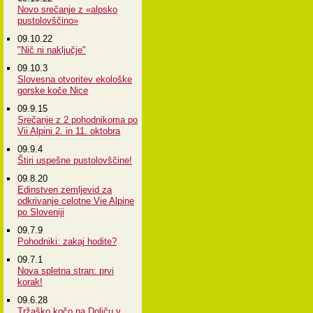
Novo srečanje z «alpsko
pustolovščino»
09.10.22
"Nič ni naključje"
09.10.3
Slovesna otvoritev ekološke
gorske koče Nice
09.9.15
Srečanje z 2 pohodnikoma po
Vii Alpini 2. in 11. oktobra
09.9.4
Štiri uspešne pustolovščine!
09.8.20
Edinstven zemljevid za
odkrivanje celotne Vie Alpine
po Sloveniji
09.7.9
Pohodniki: zakaj hodite?
09.7.1
Nova spletna stran: prvi
korak!
09.6.28
Tržaško kočo na Doliču v