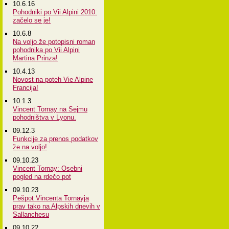
10.6.16
Pohodniki po Vii Alpini 2010:
začelo se je!
10.6.8
Na voljo že potopisni roman
pohodnika po Vii Alpini
Martina Prinza!
10.4.13
Novost na poteh Vie Alpine
Francija!
10.1.3
Vincent Tornay na Sejmu
pohodništva v Lyonu.
09.12.3
Funkcije za prenos podatkov
že na voljo!
09.10.23
Vincent Tornay: Osebni
pogled na rdečo pot
09.10.23
Pešpot Vincenta Tornayja
prav tako na Alpskih dnevih v
Sallanchesu
09.10.22