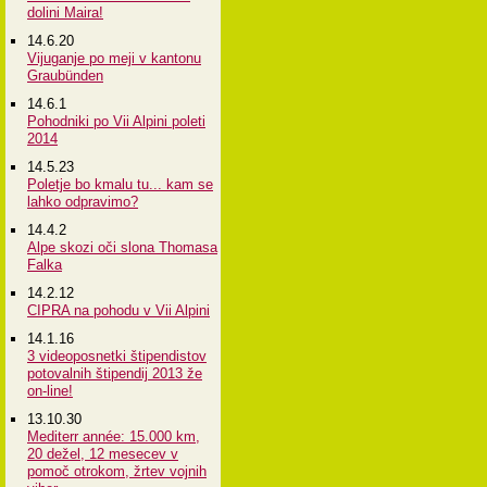
dolini Maira!
14.6.20
Vijuganje po meji v kantonu
Graubünden
14.6.1
Pohodniki po Vii Alpini poleti
2014
14.5.23
Poletje bo kmalu tu... kam se
lahko odpravimo?
14.4.2
Alpe skozi oči slona Thomasa
Falka
14.2.12
CIPRA na pohodu v Vii Alpini
14.1.16
3 videoposnetki štipendistov
potovalnih štipendij 2013 že
on-line!
13.10.30
Mediterr année: 15.000 km,
20 dežel, 12 mesecev v
pomoč otrokom, žrtev vojnih