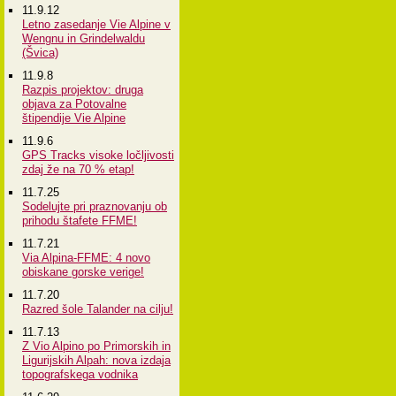
11.9.12
Letno zasedanje Vie Alpine v
Wengnu in Grindelwaldu
(Švica)
11.9.8
Razpis projektov: druga
objava za Potovalne
štipendije Vie Alpine
11.9.6
GPS Tracks visoke ločljivosti
zdaj že na 70 % etap!
11.7.25
Sodelujte pri praznovanju ob
prihodu štafete FFME!
11.7.21
Via Alpina-FFME: 4 novo
obiskane gorske verige!
11.7.20
Razred šole Talander na cilju!
11.7.13
Z Vio Alpino po Primorskih in
Ligurijskih Alpah: nova izdaja
topografskega vodnika