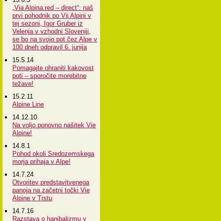
„Via Alpina.red – direct“: naš
prvi pohodnik po Vii Alpini v
tej sezoni, Igor Gruber iz
Velenja v vzhodni Sloveniji,
se bo na svojo pot čez Alpe v
100 dneh odpravil 6. junija
15.5.14
Pomagajte ohraniti kakovost
poti – sporočite morebitne
težave!
15.2.11
Alpine Line
14.12.10
Na voljo ponovno našitek Vie
Alpine!
14.8.1
Pohod okoli Sredozemskega
morja prihaja v Alpe!
14.7.24
Otvoritev predstavitvenega
panoja na začetni točki Vie
Alpine v Trstu
14.7.16
Razstava o hanibalizmu v