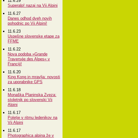
11.6.29
Superalp! nazaj na Vii Alpini
11.6.27
Danes odhod dveh novih
pohodnic po Vii Alpini!
11.6.23
Uspešne slovenske etape za
FFME
11.6.22
Nova podoba »Grande
Traversée des Alpes« v
Franciji!
11.6.20
King Kong in mravlja: novosti
za uporabnike GPS
11.6.18
Monaška Planinska Zveza:
stoletnik po slovenski Vii
Alpini
11.6.17
Poletje v ritmu ledenikov na
Vii Alpini
11.6.17
Photographica alpina že v