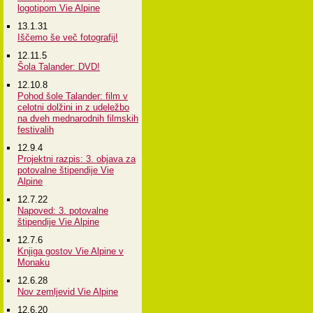
logotipom Vie Alpine
13.1.31
Iščemo še več fotografij!
12.11.5
Šola Talander: DVD!
12.10.8
Pohod šole Talander: film v
celotni dolžini in z udeležbo
na dveh mednarodnih filmskih
festivalih
12.9.4
Projektni razpis: 3. objava za
potovalne štipendije Vie
Alpine
12.7.22
Napoved: 3. potovalne
štipendije Vie Alpine
12.7.6
Knjiga gostov Vie Alpine v
Monaku
12.6.28
Nov zemljevid Vie Alpine
12.6.20