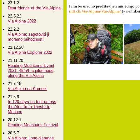
23.1.2
Film bo uradno predstavljen naslednjo po
Dear friends of the Via Alpina
ritti.ch/Via-Alpina/Via-Alpina/
(
v nemškem
22.5.22
Via Alpina 2022
22.2.2
Via Alpina: zagotoviti ji
moramo prihodnost!
21.12.20
Via Alpina Explorer 2022
21.11.20
Reading Mountains Event
2021: 4km/h a pilgrimage
along the Via Alpina
21.7.18
Via Alpina on Komoot
21.5.9
In 120 days on foot across
the Alps from Trieste to
Monaco
20.12.1
Reading Mountains Festival
20.6.7
Via Alpina: Long-distance