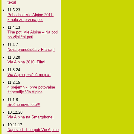
teku!
11.5.23
Pohodniki Vie Alpine 2011:
kmalu že prvi na pot
11.4.13
Tihe poti Vie Alpine – Na poti
po vijolični poti
11.4.7
Nova prenočišča v Franciji!
11.3.28
Via Alpina 2010: Film!
11.3.24
Via Alpina, «všeč mi je»!
11.2.15
4 prejemniki prve potovalne
štipendije Via Alpina
11.1.8
Srečno novo leto!!!
10.12.28
Via Alpina na Smartphone!
10.11.17
Napoved: Tihe poti Vie Alpine