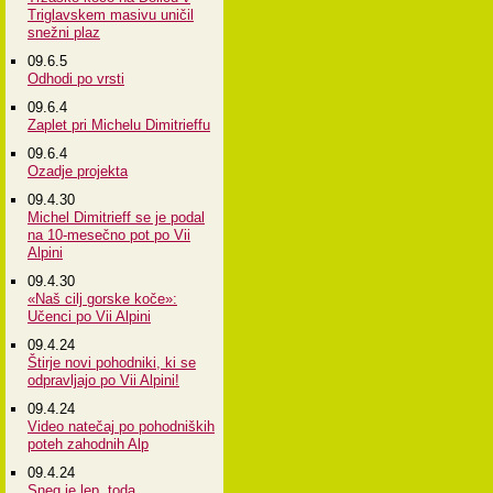
Triglavskem masivu uničil
snežni plaz
09.6.5
Odhodi po vrsti
09.6.4
Zaplet pri Michelu Dimitrieffu
09.6.4
Ozadje projekta
09.4.30
Michel Dimitrieff se je podal
na 10-mesečno pot po Vii
Alpini
09.4.30
«Naš cilj gorske koče»:
Učenci po Vii Alpini
09.4.24
Štirje novi pohodniki, ki se
odpravljajo po Vii Alpini!
09.4.24
Video natečaj po pohodniških
poteh zahodnih Alp
09.4.24
Sneg je lep, toda...