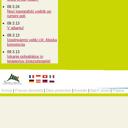
09.3.24
Novi topografski vodnik po
rumeni poti
09.3.13
V gibanju!
09.3.13
Izpolnjujemo veliki cilj: Alpska
konvencija
09.3.13
Iskanje pohodnikov in
terapevtov kinezioterapije!
Avtorji
|
Pravna obvestila
|
Data protection
|
Kontakt
|
Načrt strani
|
Prijava