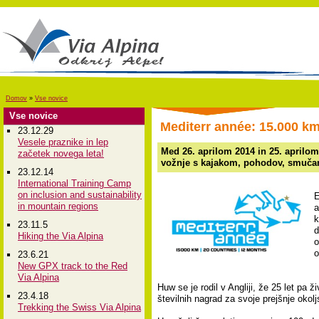
Domov
»
Vse novice
Vse novice
Mediterr année: 15.000 km
23.12.29
Vesele praznike in lep
Med 26. aprilom 2014 in 25. aprilo
začetek novega leta!
vožnje s kajakom, pohodov, smučarsk
23.12.14
International Training Camp
on inclusion and sustainability
E
in mountain regions
a
k
23.11.5
d
Hiking the Via Alpina
o
o
23.6.21
New GPX track to the Red
Via Alpina
Huw se je rodil v Angliji, že 25 let pa ž
23.4.18
številnih nagrad za svoje prejšnje okol
Trekking the Swiss Via Alpina