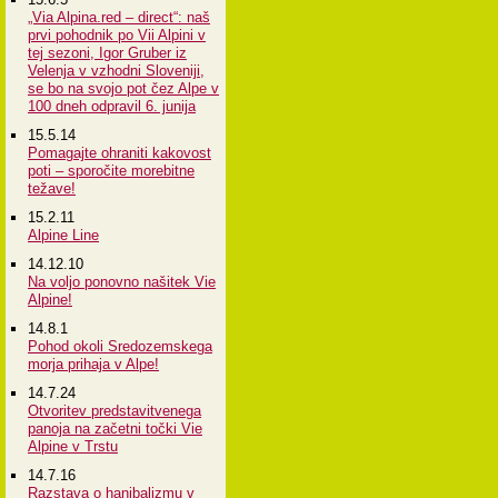
„Via Alpina.red – direct“: naš
prvi pohodnik po Vii Alpini v
tej sezoni, Igor Gruber iz
Velenja v vzhodni Sloveniji,
se bo na svojo pot čez Alpe v
100 dneh odpravil 6. junija
15.5.14
Pomagajte ohraniti kakovost
poti – sporočite morebitne
težave!
15.2.11
Alpine Line
14.12.10
Na voljo ponovno našitek Vie
Alpine!
14.8.1
Pohod okoli Sredozemskega
morja prihaja v Alpe!
14.7.24
Otvoritev predstavitvenega
panoja na začetni točki Vie
Alpine v Trstu
14.7.16
Razstava o hanibalizmu v