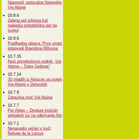
Napoved: potovalne štipendije
Vie Alpine
10.8.6
Zelena pot izbrana kot
najlepša pohodniška pot na
svetu!
10.8.6
Predhodna objava: Prve strani
pripovedi Brandona Wilsona
10.7.15
Novi prirodoslovni vodnik „Via
Alpina – Totes Gebirge“
10.7.14
30 mladih iz Abrucev po poteh
Vie Alpine v Dolomitih
10.7.9
Zdravilna moč Vie Alpina
10.7.7
Per Alpes – Dvajset krožnih
pohodnih tur za odkrivanje Alp
10.7.1
Nenavadni večeri v koči
Refuge de la Leisse