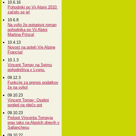
10.6.16
Pohodniki po Vii Alpini 2010:
začelo se je!
10.6.8
Na voljo že potopisni roman
pohodnika po Vii Alpini
Martina Prinza!
10.4.13
Novost na poteh Vie Alpine
Francija!
10.1.3
Vincent Tornay na Sejmu
pohodništva v Lyonu.
09.12.3
Funkcije za prenos podatkov
že na voljo!
09.10.23
Vincent Tornay: Osebni
pogled na rdečo pot
09.10.23
Pešpot Vincenta Tornayja
prav tako na Alpskih dnevih v
Sallanchesu
09.10.22