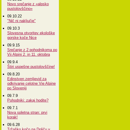
Novo srečanje z «alpsko
pustolovščino»
09.10.22
"Nič ni naključje"
09.10.3
Slovesna otvoritev ekološke
gorske koče Nice
09.9.15
Srečanje z 2 pohodnikoma po
Vii Alpini 2. in 11. oktobra
09.9.4
Štiri uspešne pustolovščine!
09.8.20
Edinstven zemljevid za
odkrivanje celotne Vie Alpine
po Sloveniji
09.7.9
Pohodniki: zakaj hodite?
09.7.1
Nova spletna stran: prvi
korak!
09.6.28
Tržaško kočo na Doliču v