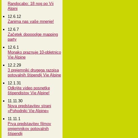
Randocabo: 18 nog po Vii
Alpini
12.6.12
Zanima nas vaše mnenje!
12.6.7
Začetek dooooolge mapping
party
12.6.1
Monako praznuje 10-obletnico
Vie Alpine
12.2.29
3 prejemniki drugega razpisa
potovalnih štipendij Vie Alpine
12.1.31
Odkrijte video posnetke
štipendistov Vie Alpine!
11.11.30
Nova predstavitev strani
«Pohodniki Vie Alpine»
11.11.1
Prva predstavitev filmov
prejemnikov potovalnih
štipendij