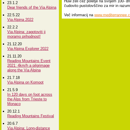
Huw želi čez poletje na svojem 100- dn
23.1.2
čudovito pustolovščino za mir in razu
Dear friends of the Via Alpina
22.5.22
Več informacij na
www.mediterrannee.
Via Alpina 2022
22.2.2
Via Alpina: zagotoviti ji
moramo prihodnost!
21.12.20
Via Alpina Explorer 2022
21.11.20
Reading Mountains Event
2021: 4km/h a pilgrimage
along the Via Alpina
21.7.18
Via Alpina on Komoot
21.5.9
In 120 days on foot across
the Alps from Trieste to
Monaco
20.12.1
Reading Mountains Festival
20.6.7
Via Alpina: Long-distance