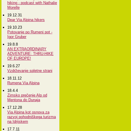
hiking - podcast with Nathalie
Morelle
19.12.31
Dear Via Alpina hikers
19.10.23
Potovanje po Rumeni pot -
Igor Gruber
19.8.8
AN EXTRAORDINARY
ADVENTURE: THRU-HIKE
OF EUROPE!
19.6.27
Vzdrževanje spletne strani
18.11.12
Rumena Via Alpina
18.4.4
Zimsko prečenje Alp od
Mentona do Dunaja
17.12.28
Via Alpina kot osnova za
razvoj pohodniškega turizma
na Idrijskem
17.7.11