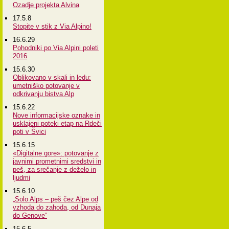
Ozadje projekta Alvina
17.5.8
Stopite v stik z Via Alpino!
16.6.29
Pohodniki po Via Alpini poleti
2016
15.6.30
Oblikovano v skali in ledu:
umetniško potovanje v
odkrivanju bistva Alp
15.6.22
Nove informacijske oznake in
usklajeni poteki etap na Rdeči
poti v Švici
15.6.15
«Digitalne gore»: potovanje z
javnimi prometnimi sredstvi in
peš, za srečanje z deželo in
ljudmi
15.6.10
„Solo Alps – peš čez Alpe od
vzhoda do zahoda, od Dunaja
do Genove“
15.6.5