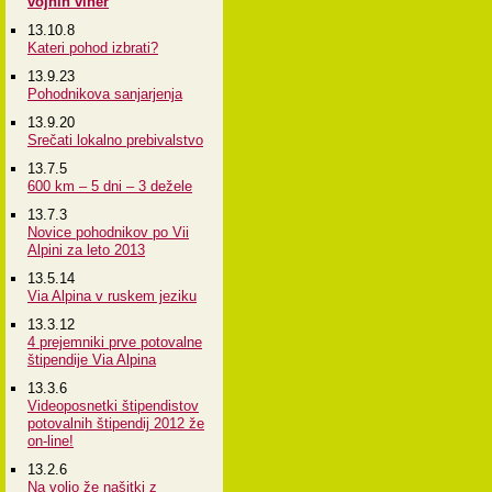
vojnih viher
13.10.8
Kateri pohod izbrati?
13.9.23
Pohodnikova sanjarjenja
13.9.20
Srečati lokalno prebivalstvo
13.7.5
600 km – 5 dni – 3 dežele
13.7.3
Novice pohodnikov po Vii
Alpini za leto 2013
13.5.14
Via Alpina v ruskem jeziku
13.3.12
4 prejemniki prve potovalne
štipendije Via Alpina
13.3.6
Videoposnetki štipendistov
potovalnih štipendij 2012 že
on-line!
13.2.6
Na voljo že našitki z