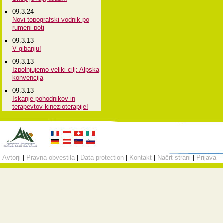
09.3.24
Novi topografski vodnik po
rumeni poti
09.3.13
V gibanju!
09.3.13
Izpolnjujemo veliki cilj: Alpska
konvencija
09.3.13
Iskanje pohodnikov in
terapevtov kinezioterapije!
Avtorji
|
Pravna obvestila
|
Data protection
|
Kontakt
|
Načrt strani
|
Prijava