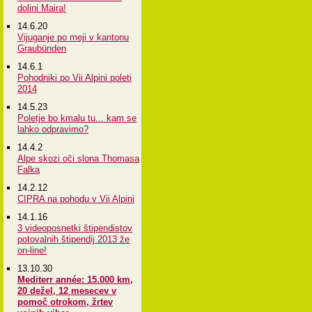
dolini Maira!
14.6.20
Vijuganje po meji v kantonu
Graubünden
14.6.1
Pohodniki po Vii Alpini poleti
2014
14.5.23
Poletje bo kmalu tu... kam se
lahko odpravimo?
14.4.2
Alpe skozi oči slona Thomasa
Falka
14.2.12
CIPRA na pohodu v Vii Alpini
14.1.16
3 videoposnetki štipendistov
potovalnih štipendij 2013 že
on-line!
13.10.30
Mediterr année: 15.000 km,
20 dežel, 12 mesecev v
pomoč otrokom, žrtev