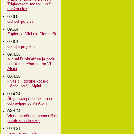
Triglavskem masivu uničil
snežni plaz
09.6.5
Odhodi po vrsti
09.6.4
Zaplet pri Michelu Dimitrieffu
09.6.4
Ozadje projekta
09.4.30
Michel Dimitrieff se je podal
na 10-mesečno pot po Vii
Alpini
09.4.30
«Naš cilj gorske koče»:
Učenci po Vii Alpini
09.4.24
Štirje novi pohodniki, ki se
odpravljajo po Vii Alpini!
09.4.24
Video natečaj po pohodniških
poteh zahodnih Alp
09.4.24
Sneg je lep, toda...