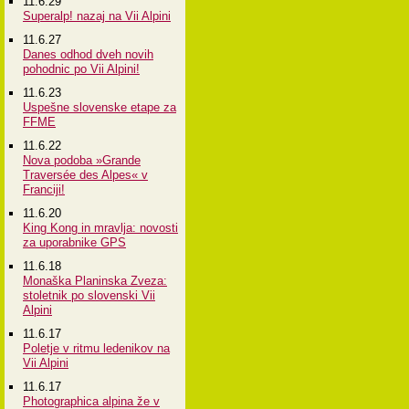
11.6.29
Superalp! nazaj na Vii Alpini
11.6.27
Danes odhod dveh novih
pohodnic po Vii Alpini!
11.6.23
Uspešne slovenske etape za
FFME
11.6.22
Nova podoba »Grande
Traversée des Alpes« v
Franciji!
11.6.20
King Kong in mravlja: novosti
za uporabnike GPS
11.6.18
Monaška Planinska Zveza:
stoletnik po slovenski Vii
Alpini
11.6.17
Poletje v ritmu ledenikov na
Vii Alpini
11.6.17
Photographica alpina že v