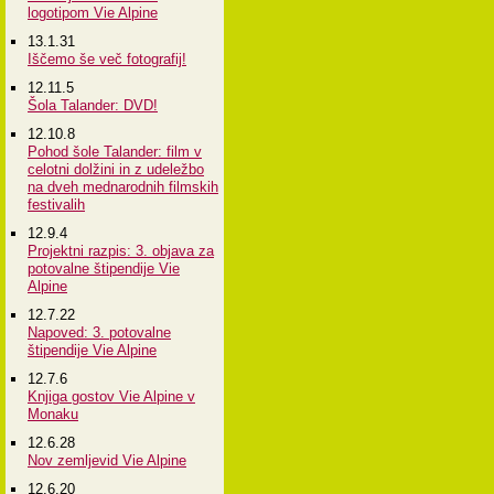
logotipom Vie Alpine
13.1.31
Iščemo še več fotografij!
12.11.5
Šola Talander: DVD!
12.10.8
Pohod šole Talander: film v
celotni dolžini in z udeležbo
na dveh mednarodnih filmskih
festivalih
12.9.4
Projektni razpis: 3. objava za
potovalne štipendije Vie
Alpine
12.7.22
Napoved: 3. potovalne
štipendije Vie Alpine
12.7.6
Knjiga gostov Vie Alpine v
Monaku
12.6.28
Nov zemljevid Vie Alpine
12.6.20