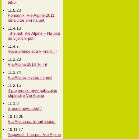
teku!
11.5.23
Pohodniki Vie Alpine 2011:
kmalu že prvi na pot
11.4.13
Tihe poti Vie Alpine – Na poti
po vijolični poti
11.4.7
Nova prenočišča v Franciji!
11.3.28
Via Alpina 2010: Film!
11.3.24
Via Alpina, «všeč mi je»!
11.2.15
4 prejemniki prve potovalne
štipendije Via Alpina
11.1.8
Srečno novo leto!!!
10.12.28
Via Alpina na Smartphone!
10.11.17
Napoved: Tihe poti Vie Alpine