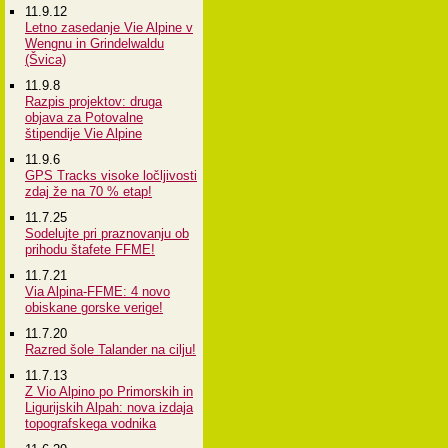
11.9.12
Letno zasedanje Vie Alpine v
Wengnu in Grindelwaldu
(Švica)
11.9.8
Razpis projektov: druga
objava za Potovalne
štipendije Vie Alpine
11.9.6
GPS Tracks visoke ločljivosti
zdaj že na 70 % etap!
11.7.25
Sodelujte pri praznovanju ob
prihodu štafete FFME!
11.7.21
Via Alpina-FFME: 4 novo
obiskane gorske verige!
11.7.20
Razred šole Talander na cilju!
11.7.13
Z Vio Alpino po Primorskih in
Ligurijskih Alpah: nova izdaja
topografskega vodnika