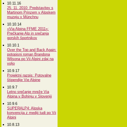
10.11.16
25. 11. 2010: Predstavitev s
Martinom Prinzem v Alpskem
muzeju v Münchnu
10.10.14
«Via Alpina FFME 2011»:
Prečkanje Alp in srečanja
gorskih športnikov
10.10.1
Over the Top and Back Again:
potopisni roman Brandona
Wilsona po Vii Alpini zdaj na
voljo
10.9.17
Projektni razpis: Potovalne
štipendije Vie Alpine
10.9.7
Letno srečanje mreže Via
Alpina v Bohinju v Sloveniji
10.9.6
SUPERALP4: Alpska
konvencija z mediji tudi po Vii
Alpini
10.8.13