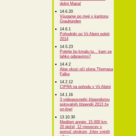
dolini Maira!
14.6.20
Vijuganje po meji v kantonu
Graubünden
14.6.1
Pohodniki po Vii Alpini poleti
2014
14.5.23
Poletje bo kmalu tu... kam se
lahko odpravimo?
14.4.2
Alpe skozi oči slona Thomasa
Falka
14.2.12
CIPRA na pohodu v Vii Alpini
14.1.16
3 videoposnetki štipendistov
potovalnih štipendij 2013 že
on-line!
13.10.30
Mediterr année: 15.000 km,
20 dežel, 12 mesecev v
pomoč otrokom, žrtev vojnih