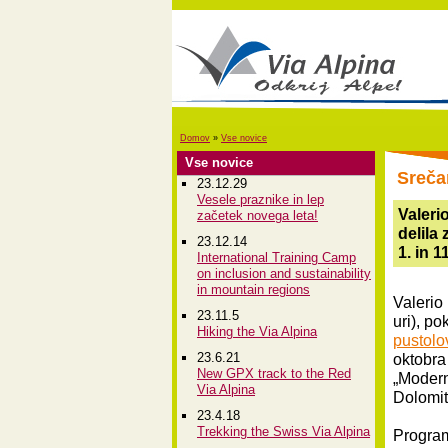
Domov
»
Vse novice
Vse novice
Srečan
23.12.29
Vesele praznike in lep
Valeri
začetek novega leta!
delila 
23.12.14
1. in 1
International Training Camp
on inclusion and sustainability
in mountain regions
Valerio
23.11.5
uri), po
Hiking the Via Alpina
pustolo
23.6.21
oktobra
New GPX track to the Red
„Modern
Via Alpina
Dolomit
23.4.18
Trekking the Swiss Via Alpina
Program