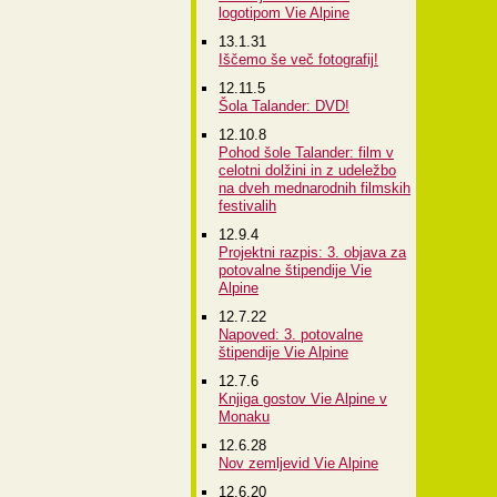
logotipom Vie Alpine
13.1.31
Iščemo še več fotografij!
12.11.5
Šola Talander: DVD!
12.10.8
Pohod šole Talander: film v
celotni dolžini in z udeležbo
na dveh mednarodnih filmskih
festivalih
12.9.4
Projektni razpis: 3. objava za
potovalne štipendije Vie
Alpine
12.7.22
Napoved: 3. potovalne
štipendije Vie Alpine
12.7.6
Knjiga gostov Vie Alpine v
Monaku
12.6.28
Nov zemljevid Vie Alpine
12.6.20