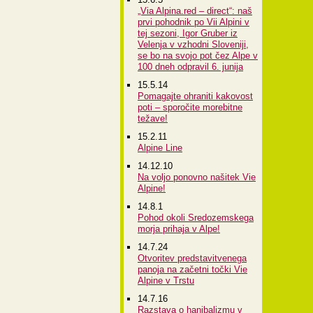
„Via Alpina.red – direct“: naš
prvi pohodnik po Vii Alpini v
tej sezoni, Igor Gruber iz
Velenja v vzhodni Sloveniji,
se bo na svojo pot čez Alpe v
100 dneh odpravil 6. junija
15.5.14
Pomagajte ohraniti kakovost
poti – sporočite morebitne
težave!
15.2.11
Alpine Line
14.12.10
Na voljo ponovno našitek Vie
Alpine!
14.8.1
Pohod okoli Sredozemskega
morja prihaja v Alpe!
14.7.24
Otvoritev predstavitvenega
panoja na začetni točki Vie
Alpine v Trstu
14.7.16
Razstava o hanibalizmu v