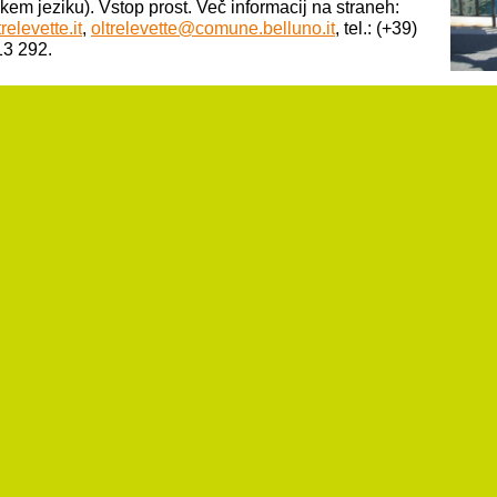
skem jeziku). Vstop prost. Več informacij na straneh:
elevette.it
,
oltrelevette@comune.belluno.it
, tel.: (+39)
3 292.