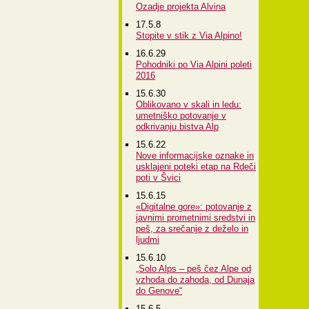
Ozadje projekta Alvina
17.5.8
Stopite v stik z Via Alpino!
16.6.29
Pohodniki po Via Alpini poleti
2016
15.6.30
Oblikovano v skali in ledu:
umetniško potovanje v
odkrivanju bistva Alp
15.6.22
Nove informacijske oznake in
usklajeni poteki etap na Rdeči
poti v Švici
15.6.15
«Digitalne gore»: potovanje z
javnimi prometnimi sredstvi in
peš, za srečanje z deželo in
ljudmi
15.6.10
„Solo Alps – peš čez Alpe od
vzhoda do zahoda, od Dunaja
do Genove“
15.6.5