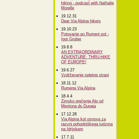
hiking - podcast with Nathalie
Morelle
19.12.31
Dear Via Alpina hikers
19.10.23
Potovanje po Rumeni pot -
Igor Gruber
19.8.8
AN EXTRAORDINARY
ADVENTURE: THRU-HIKE
OF EUROPE!
19.6.27
Vzdrževanje spletne strani
18.11.12
Rumena Via Alpina
18.4.4
Zimsko prečenje Alp od
Mentona do Dunaja
17.12.28
Via Alpina kot osnova za
razvoj pohodniškega turizma
na Idrijskem
17.7.11