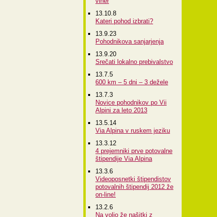
viher
13.10.8
Kateri pohod izbrati?
13.9.23
Pohodnikova sanjarjenja
13.9.20
Srečati lokalno prebivalstvo
13.7.5
600 km – 5 dni – 3 dežele
13.7.3
Novice pohodnikov po Vii
Alpini za leto 2013
13.5.14
Via Alpina v ruskem jeziku
13.3.12
4 prejemniki prve potovalne
štipendije Via Alpina
13.3.6
Videoposnetki štipendistov
potovalnih štipendij 2012 že
on-line!
13.2.6
Na voljo že našitki z