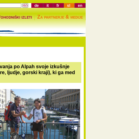
de
it
fr
sl
en
ohodniški izleti
Za partnerje & medije
kovanja po Alpah svoje izkušnje
e, ljudje, gorski kraji), ki ga med