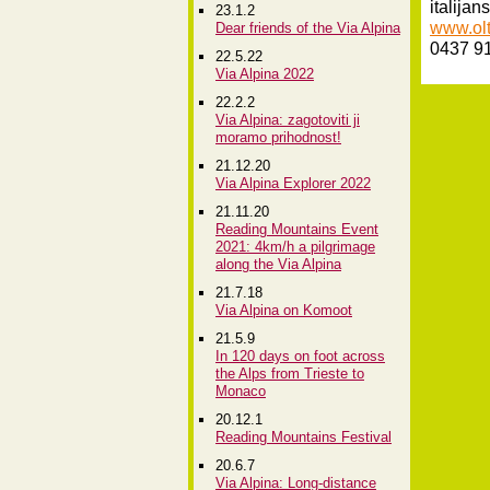
italijan
23.1.2
www.oltr
Dear friends of the Via Alpina
0437 91
22.5.22
Via Alpina 2022
22.2.2
Via Alpina: zagotoviti ji
moramo prihodnost!
21.12.20
Via Alpina Explorer 2022
21.11.20
Reading Mountains Event
2021: 4km/h a pilgrimage
along the Via Alpina
21.7.18
Via Alpina on Komoot
21.5.9
In 120 days on foot across
the Alps from Trieste to
Monaco
20.12.1
Reading Mountains Festival
20.6.7
Via Alpina: Long-distance