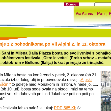
Domov
Via Alpina
Poti
P
je z 2 pohodnikoma po Vii Alpini 2. in 11. oktobra
o Sani in Milena Dalla Piazza bosta po svoji vrnitvi s pohaj
z občinstvom festivala „Oltre le vette“ (Preko vrhov – metafor
1. oktobrom v Bellunu (Italija) tokrat prirejajo že trinajstič.
 in Milena bosta na konferenci v petek, 2. oktobra (ob 21.
kazala izbor fotografij in pripovedovala o svoji
„Alpski
vščini“
to poletje med Monakom in Trstom. V nedeljo, 11.
 (ob 10. uri), bosta sodelovala na okrogli mizi na temo
ost velikih duhovnih poti: od Jakobove poti do poti po
ih“.
 festivala lahko naložite tukaj:
PDF, 565 Kb
(v