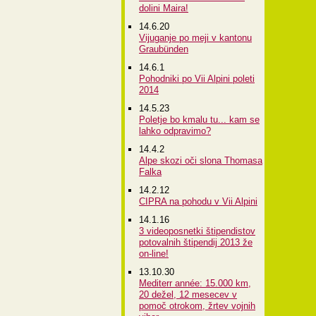
dolini Maira!
14.6.20
Vijuganje po meji v kantonu
Graubünden
14.6.1
Pohodniki po Vii Alpini poleti
2014
14.5.23
Poletje bo kmalu tu... kam se
lahko odpravimo?
14.4.2
Alpe skozi oči slona Thomasa
Falka
14.2.12
CIPRA na pohodu v Vii Alpini
14.1.16
3 videoposnetki štipendistov
potovalnih štipendij 2013 že
on-line!
13.10.30
Mediterr année: 15.000 km,
20 dežel, 12 mesecev v
pomoč otrokom, žrtev vojnih