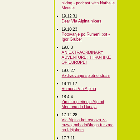
hiking - podcast with Nathalie
Morelle
19.12.31
Dear Via Alpina hikers
19.10.23
Potovanje po Rumeni pot -
Igor Gruber
19.8.8
AN EXTRAORDINARY
ADVENTURE: THRU-HIKE
OF EUROPE!
19.6.27
Vzdrževanje spletne strani
18.11.12
Rumena Via Alpina
18.4.4
Zimsko prečenje Alp od
Mentona do Dunaja
17.12.28
Via Alpina kot osnova za
razvoj pohodniškega turizma
na Idrijskem
17.7.11