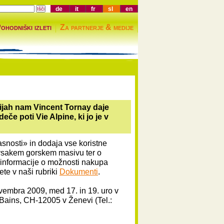
de
it
fr
sl
en
ohodniški izleti
Za partnerje & medije
cijah nam Vincent Tornay daje
eče poti Vie Alpine, ki jo je v
asnosti» in dodaja vse koristne
 vsakem gorskem masivu ter o
 informacije o možnosti nakupa
ete v naši rubriki
Dokumenti
.
ovembra 2009, med 17. in 19. uro v
 Bains, CH-12005 v Ženevi (Tel.: