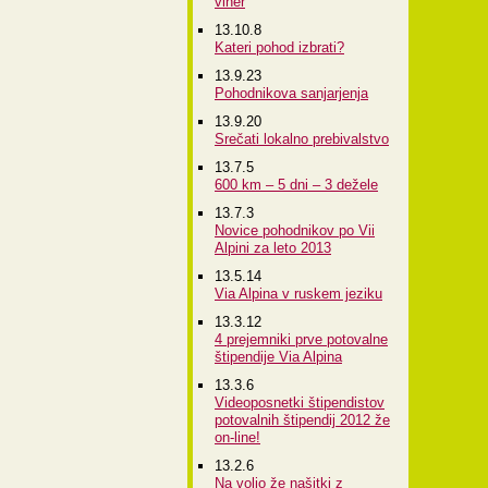
viher
13.10.8
Kateri pohod izbrati?
13.9.23
Pohodnikova sanjarjenja
13.9.20
Srečati lokalno prebivalstvo
13.7.5
600 km – 5 dni – 3 dežele
13.7.3
Novice pohodnikov po Vii
Alpini za leto 2013
13.5.14
Via Alpina v ruskem jeziku
13.3.12
4 prejemniki prve potovalne
štipendije Via Alpina
13.3.6
Videoposnetki štipendistov
potovalnih štipendij 2012 že
on-line!
13.2.6
Na voljo že našitki z