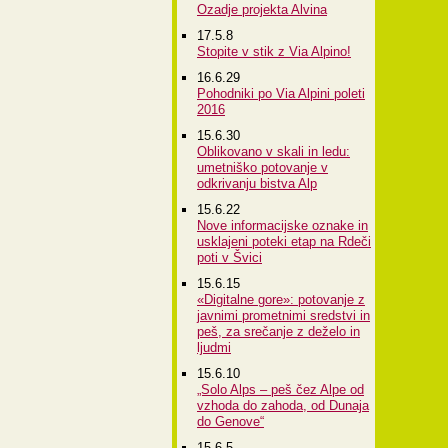
Ozadje projekta Alvina
17.5.8
Stopite v stik z Via Alpino!
16.6.29
Pohodniki po Via Alpini poleti
2016
15.6.30
Oblikovano v skali in ledu:
umetniško potovanje v
odkrivanju bistva Alp
15.6.22
Nove informacijske oznake in
usklajeni poteki etap na Rdeči
poti v Švici
15.6.15
«Digitalne gore»: potovanje z
javnimi prometnimi sredstvi in
peš, za srečanje z deželo in
ljudmi
15.6.10
„Solo Alps – peš čez Alpe od
vzhoda do zahoda, od Dunaja
do Genove“
15.6.5