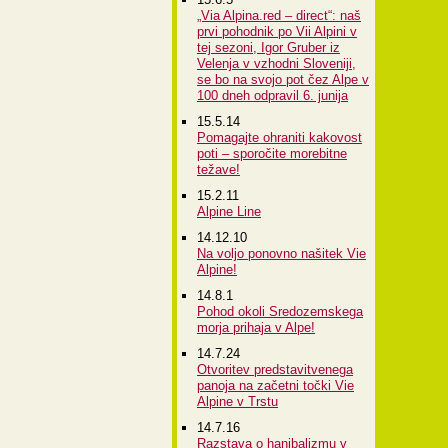
„Via Alpina.red – direct“: naš
prvi pohodnik po Vii Alpini v
tej sezoni, Igor Gruber iz
Velenja v vzhodni Sloveniji,
se bo na svojo pot čez Alpe v
100 dneh odpravil 6. junija
15.5.14
Pomagajte ohraniti kakovost
poti – sporočite morebitne
težave!
15.2.11
Alpine Line
14.12.10
Na voljo ponovno našitek Vie
Alpine!
14.8.1
Pohod okoli Sredozemskega
morja prihaja v Alpe!
14.7.24
Otvoritev predstavitvenega
panoja na začetni točki Vie
Alpine v Trstu
14.7.16
Razstava o hanibalizmu v