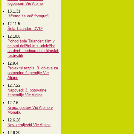
logotipom Vie Alpine
13.1.31
Iščemo še več fotografij!
12.11.5
Šola Talander: DVD!
12.10.8
Pohod šole Talander: film v
celotni dolžini in z udeležbo
na dveh mednarodnih filmskih
festivalih
12.9.4
Projektni razpis: 3. objava za
potovalne štipendije Vie
Alpine
12.7.22
Napoved: 3. potovalne
štipendije Vie Alpine
12.7.6
Knjiga gostov Vie Alpine v
Monaku
12.6.28
Nov zemljevid Vie Alpine
12.6.20