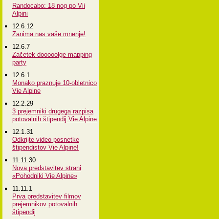
Randocabo: 18 nog po Vii
Alpini
12.6.12
Zanima nas vaše mnenje!
12.6.7
Začetek dooooolge mapping
party
12.6.1
Monako praznuje 10-obletnico
Vie Alpine
12.2.29
3 prejemniki drugega razpisa
potovalnih štipendij Vie Alpine
12.1.31
Odkrijte video posnetke
štipendistov Vie Alpine!
11.11.30
Nova predstavitev strani
«Pohodniki Vie Alpine»
11.11.1
Prva predstavitev filmov
prejemnikov potovalnih
štipendij