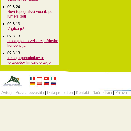
09.3.24
Novi topografski vodnik po
rumeni poti
09.3.13
V gibanju!
09.3.13
Izpolnjujemo veliki cilj: Alpska
konvencija
09.3.13
Iskanje pohodnikov in
terapevtov kinezioterapije!
Avtorji
|
Pravna obvestila
|
Data protection
|
Kontakt
|
Načrt strani
|
Prijava