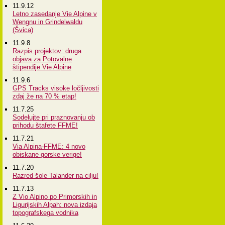
11.9.12
Letno zasedanje Vie Alpine v
Wengnu in Grindelwaldu
(Švica)
11.9.8
Razpis projektov: druga
objava za Potovalne
štipendije Vie Alpine
11.9.6
GPS Tracks visoke ločljivosti
zdaj že na 70 % etap!
11.7.25
Sodelujte pri praznovanju ob
prihodu štafete FFME!
11.7.21
Via Alpina-FFME: 4 novo
obiskane gorske verige!
11.7.20
Razred šole Talander na cilju!
11.7.13
Z Vio Alpino po Primorskih in
Ligurijskih Alpah: nova izdaja
topografskega vodnika