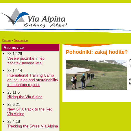
Domov
»
Vse novice
Vse novice
Pohodniki: zakaj hodite?
23.12.29
Vesele praznike in lep
Z
začetek novega leta!
m
23.12.14
International Training Camp
P
on inclusion and sustainability
f
in mountain regions
23.11.5
Hiking the Via Alpina
23.6.21
New GPX track to the Red
Via Alpina
23.4.18
Trekking the Swiss Via Alpina