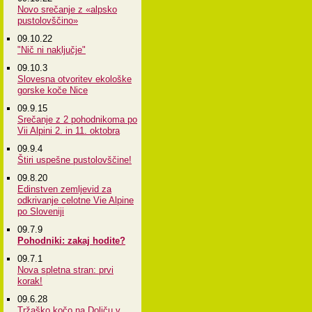
Novo srečanje z «alpsko
pustolovščino»
09.10.22
"Nič ni naključje"
09.10.3
Slovesna otvoritev ekološke
gorske koče Nice
09.9.15
Srečanje z 2 pohodnikoma po
Vii Alpini 2. in 11. oktobra
09.9.4
Štiri uspešne pustolovščine!
09.8.20
Edinstven zemljevid za
odkrivanje celotne Vie Alpine
po Sloveniji
09.7.9
Pohodniki: zakaj hodite?
09.7.1
Nova spletna stran: prvi
korak!
09.6.28
Tržaško kočo na Doliču v