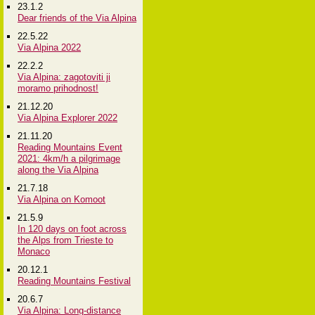
23.1.2
Dear friends of the Via Alpina
22.5.22
Via Alpina 2022
22.2.2
Via Alpina: zagotoviti ji
moramo prihodnost!
21.12.20
Via Alpina Explorer 2022
21.11.20
Reading Mountains Event
2021: 4km/h a pilgrimage
along the Via Alpina
21.7.18
Via Alpina on Komoot
21.5.9
In 120 days on foot across
the Alps from Trieste to
Monaco
20.12.1
Reading Mountains Festival
20.6.7
Via Alpina: Long-distance