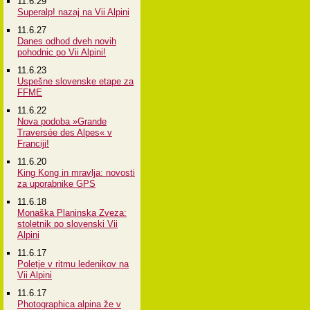
11.6.29
Superalp! nazaj na Vii Alpini
11.6.27
Danes odhod dveh novih
pohodnic po Vii Alpini!
11.6.23
Uspešne slovenske etape za
FFME
11.6.22
Nova podoba »Grande
Traversée des Alpes« v
Franciji!
11.6.20
King Kong in mravlja: novosti
za uporabnike GPS
11.6.18
Monaška Planinska Zveza:
stoletnik po slovenski Vii
Alpini
11.6.17
Poletje v ritmu ledenikov na
Vii Alpini
11.6.17
Photographica alpina že v