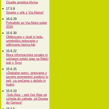
Ozadje projekta Alvina
17.5.8
Stopite v stik z Via Alpino!
16.6.29
Pohodniki po Via Alpini poleti
2016
15.6.30
Oblikovano v skali in ledu:
umetniško potovanje v
odkrivanju bistva Alp
15.6.22
Nove informacijske oznake in
usklajeni poteki etap na Rdeči
poti v Švici
15.6.15
«Digitalne gore»: potovanje z
javnimi prometnimi sredstvi in
peš, za srečanje z deželo in
ljudmi
15.6.10
„Solo Alps – peš čez Alpe od
vzhoda do zahoda, od Dunaja
do Genove“
15.6.5