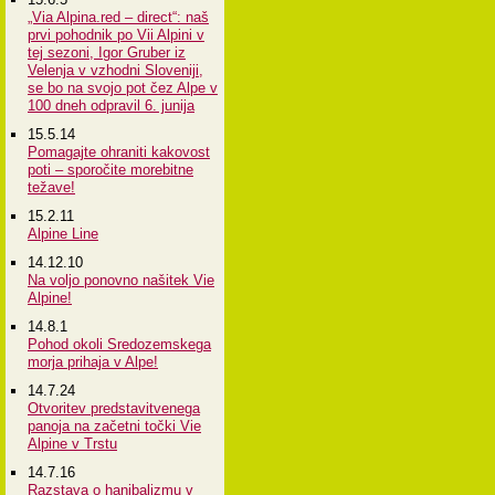
„Via Alpina.red – direct“: naš
prvi pohodnik po Vii Alpini v
tej sezoni, Igor Gruber iz
Velenja v vzhodni Sloveniji,
se bo na svojo pot čez Alpe v
100 dneh odpravil 6. junija
15.5.14
Pomagajte ohraniti kakovost
poti – sporočite morebitne
težave!
15.2.11
Alpine Line
14.12.10
Na voljo ponovno našitek Vie
Alpine!
14.8.1
Pohod okoli Sredozemskega
morja prihaja v Alpe!
14.7.24
Otvoritev predstavitvenega
panoja na začetni točki Vie
Alpine v Trstu
14.7.16
Razstava o hanibalizmu v