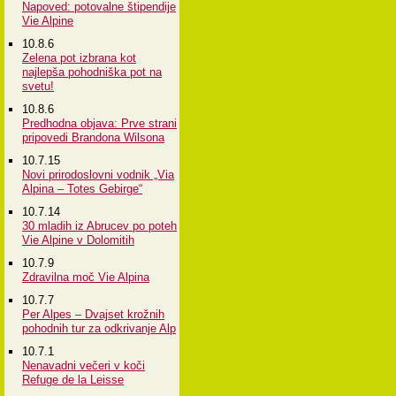
Napoved: potovalne štipendije
Vie Alpine
10.8.6
Zelena pot izbrana kot
najlepša pohodniška pot na
svetu!
10.8.6
Predhodna objava: Prve strani
pripovedi Brandona Wilsona
10.7.15
Novi prirodoslovni vodnik „Via
Alpina – Totes Gebirge“
10.7.14
30 mladih iz Abrucev po poteh
Vie Alpine v Dolomitih
10.7.9
Zdravilna moč Vie Alpina
10.7.7
Per Alpes – Dvajset krožnih
pohodnih tur za odkrivanje Alp
10.7.1
Nenavadni večeri v koči
Refuge de la Leisse