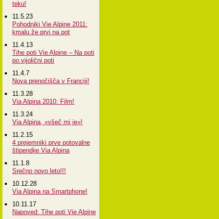
teku!
11.5.23
Pohodniki Vie Alpine 2011:
kmalu že prvi na pot
11.4.13
Tihe poti Vie Alpine – Na poti
po vijolični poti
11.4.7
Nova prenočišča v Franciji!
11.3.28
Via Alpina 2010: Film!
11.3.24
Via Alpina, «všeč mi je»!
11.2.15
4 prejemniki prve potovalne
štipendije Via Alpina
11.1.8
Srečno novo leto!!!
10.12.28
Via Alpina na Smartphone!
10.11.17
Napoved: Tihe poti Vie Alpine