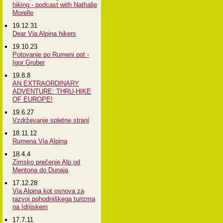
hiking - podcast with Nathalie
Morelle
19.12.31
Dear Via Alpina hikers
19.10.23
Potovanje po Rumeni pot -
Igor Gruber
19.8.8
AN EXTRAORDINARY
ADVENTURE: THRU-HIKE
OF EUROPE!
19.6.27
Vzdrževanje spletne strani
18.11.12
Rumena Via Alpina
18.4.4
Zimsko prečenje Alp od
Mentona do Dunaja
17.12.28
Via Alpina kot osnova za
razvoj pohodniškega turizma
na Idrijskem
17.7.11