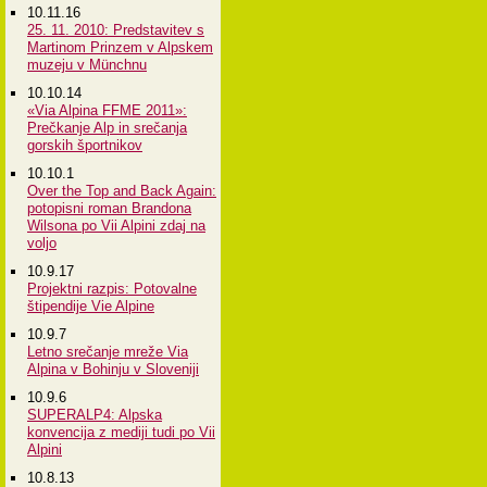
10.11.16
25. 11. 2010: Predstavitev s
Martinom Prinzem v Alpskem
muzeju v Münchnu
10.10.14
«Via Alpina FFME 2011»:
Prečkanje Alp in srečanja
gorskih športnikov
10.10.1
Over the Top and Back Again:
potopisni roman Brandona
Wilsona po Vii Alpini zdaj na
voljo
10.9.17
Projektni razpis: Potovalne
štipendije Vie Alpine
10.9.7
Letno srečanje mreže Via
Alpina v Bohinju v Sloveniji
10.9.6
SUPERALP4: Alpska
konvencija z mediji tudi po Vii
Alpini
10.8.13