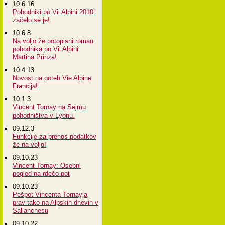
10.6.16
Pohodniki po Vii Alpini 2010:
začelo se je!
10.6.8
Na voljo že potopisni roman
pohodnika po Vii Alpini
Martina Prinza!
10.4.13
Novost na poteh Vie Alpine
Francija!
10.1.3
Vincent Tornay na Sejmu
pohodništva v Lyonu.
09.12.3
Funkcije za prenos podatkov
že na voljo!
09.10.23
Vincent Tornay: Osebni
pogled na rdečo pot
09.10.23
Pešpot Vincenta Tornayja
prav tako na Alpskih dnevih v
Sallanchesu
09.10.22