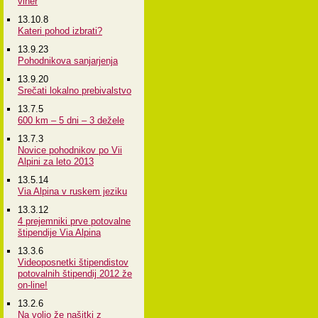
viher
13.10.8
Kateri pohod izbrati?
13.9.23
Pohodnikova sanjarjenja
13.9.20
Srečati lokalno prebivalstvo
13.7.5
600 km – 5 dni – 3 dežele
13.7.3
Novice pohodnikov po Vii
Alpini za leto 2013
13.5.14
Via Alpina v ruskem jeziku
13.3.12
4 prejemniki prve potovalne
štipendije Via Alpina
13.3.6
Videoposnetki štipendistov
potovalnih štipendij 2012 že
on-line!
13.2.6
Na voljo že našitki z