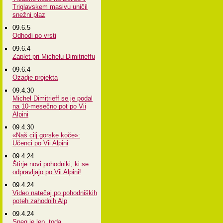
Triglavskem masivu uničil
snežni plaz
09.6.5
Odhodi po vrsti
09.6.4
Zaplet pri Michelu Dimitrieffu
09.6.4
Ozadje projekta
09.4.30
Michel Dimitrieff se je podal
na 10-mesečno pot po Vii
Alpini
09.4.30
«Naš cilj gorske koče»:
Učenci po Vii Alpini
09.4.24
Štirje novi pohodniki, ki se
odpravljajo po Vii Alpini!
09.4.24
Video natečaj po pohodniških
poteh zahodnih Alp
09.4.24
Sneg je lep, toda...