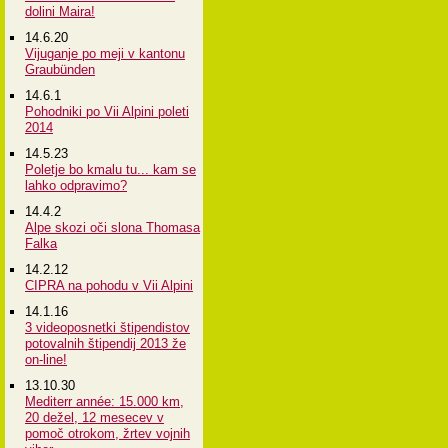
dolini Maira!
14.6.20
Vijuganje po meji v kantonu
Graubünden
14.6.1
Pohodniki po Vii Alpini poleti
2014
14.5.23
Poletje bo kmalu tu... kam se
lahko odpravimo?
14.4.2
Alpe skozi oči slona Thomasa
Falka
14.2.12
CIPRA na pohodu v Vii Alpini
14.1.16
3 videoposnetki štipendistov
potovalnih štipendij 2013 že
on-line!
13.10.30
Mediterr année: 15.000 km,
20 dežel, 12 mesecev v
pomoč otrokom, žrtev vojnih