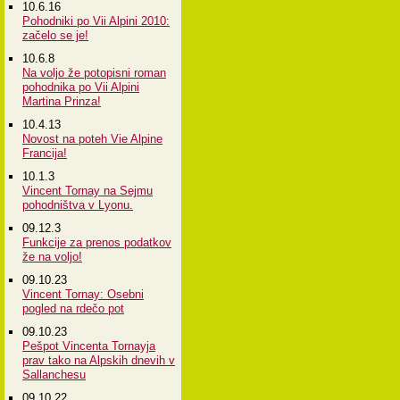
10.6.16
Pohodniki po Vii Alpini 2010:
začelo se je!
10.6.8
Na voljo že potopisni roman
pohodnika po Vii Alpini
Martina Prinza!
10.4.13
Novost na poteh Vie Alpine
Francija!
10.1.3
Vincent Tornay na Sejmu
pohodništva v Lyonu.
09.12.3
Funkcije za prenos podatkov
že na voljo!
09.10.23
Vincent Tornay: Osebni
pogled na rdečo pot
09.10.23
Pešpot Vincenta Tornayja
prav tako na Alpskih dnevih v
Sallanchesu
09.10.22