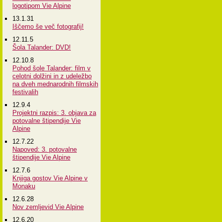
logotipom Vie Alpine
13.1.31
Iščemo še več fotografij!
12.11.5
Šola Talander: DVD!
12.10.8
Pohod šole Talander: film v
celotni dolžini in z udeležbo
na dveh mednarodnih filmskih
festivalih
12.9.4
Projektni razpis: 3. objava za
potovalne štipendije Vie
Alpine
12.7.22
Napoved: 3. potovalne
štipendije Vie Alpine
12.7.6
Knjiga gostov Vie Alpine v
Monaku
12.6.28
Nov zemljevid Vie Alpine
12.6.20