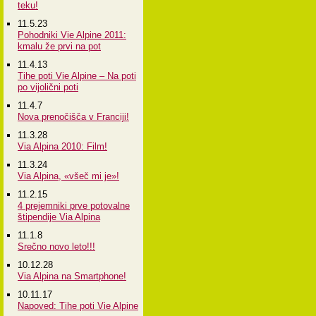
teku!
11.5.23
Pohodniki Vie Alpine 2011:
kmalu že prvi na pot
11.4.13
Tihe poti Vie Alpine – Na poti
po vijolični poti
11.4.7
Nova prenočišča v Franciji!
11.3.28
Via Alpina 2010: Film!
11.3.24
Via Alpina, «všeč mi je»!
11.2.15
4 prejemniki prve potovalne
štipendije Via Alpina
11.1.8
Srečno novo leto!!!
10.12.28
Via Alpina na Smartphone!
10.11.17
Napoved: Tihe poti Vie Alpine