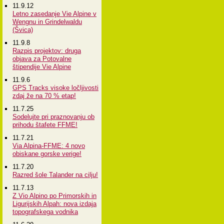
11.9.12
Letno zasedanje Vie Alpine v
Wengnu in Grindelwaldu
(Švica)
11.9.8
Razpis projektov: druga
objava za Potovalne
štipendije Vie Alpine
11.9.6
GPS Tracks visoke ločljivosti
zdaj že na 70 % etap!
11.7.25
Sodelujte pri praznovanju ob
prihodu štafete FFME!
11.7.21
Via Alpina-FFME: 4 novo
obiskane gorske verige!
11.7.20
Razred šole Talander na cilju!
11.7.13
Z Vio Alpino po Primorskih in
Ligurijskih Alpah: nova izdaja
topografskega vodnika