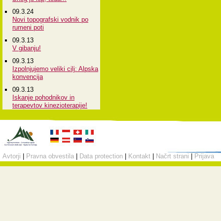
09.3.24
Novi topografski vodnik po
rumeni poti
09.3.13
V gibanju!
09.3.13
Izpolnjujemo veliki cilj: Alpska
konvencija
09.3.13
Iskanje pohodnikov in
terapevtov kinezioterapije!
Avtorji
|
Pravna obvestila
|
Data protection
|
Kontakt
|
Načrt strani
|
Prijava