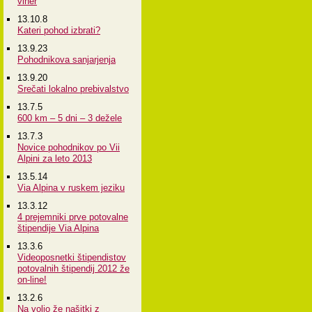
viher
13.10.8
Kateri pohod izbrati?
13.9.23
Pohodnikova sanjarjenja
13.9.20
Srečati lokalno prebivalstvo
13.7.5
600 km – 5 dni – 3 dežele
13.7.3
Novice pohodnikov po Vii
Alpini za leto 2013
13.5.14
Via Alpina v ruskem jeziku
13.3.12
4 prejemniki prve potovalne
štipendije Via Alpina
13.3.6
Videoposnetki štipendistov
potovalnih štipendij 2012 že
on-line!
13.2.6
Na voljo že našitki z