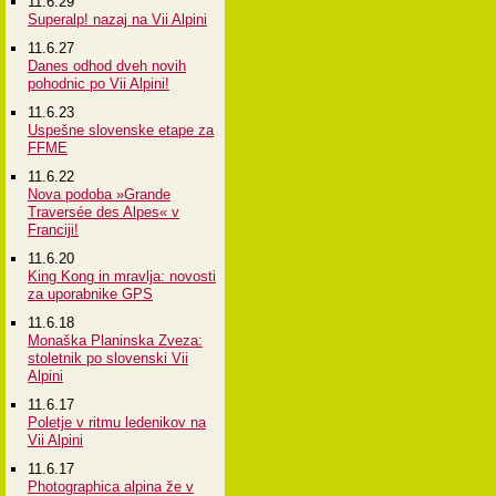
11.6.29
Superalp! nazaj na Vii Alpini
11.6.27
Danes odhod dveh novih
pohodnic po Vii Alpini!
11.6.23
Uspešne slovenske etape za
FFME
11.6.22
Nova podoba »Grande
Traversée des Alpes« v
Franciji!
11.6.20
King Kong in mravlja: novosti
za uporabnike GPS
11.6.18
Monaška Planinska Zveza:
stoletnik po slovenski Vii
Alpini
11.6.17
Poletje v ritmu ledenikov na
Vii Alpini
11.6.17
Photographica alpina že v