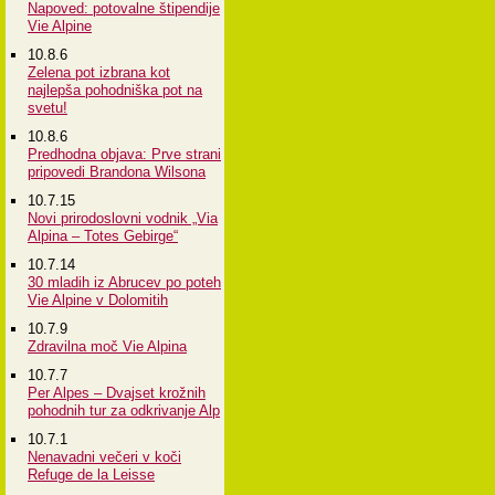
Napoved: potovalne štipendije
Vie Alpine
10.8.6
Zelena pot izbrana kot
najlepša pohodniška pot na
svetu!
10.8.6
Predhodna objava: Prve strani
pripovedi Brandona Wilsona
10.7.15
Novi prirodoslovni vodnik „Via
Alpina – Totes Gebirge“
10.7.14
30 mladih iz Abrucev po poteh
Vie Alpine v Dolomitih
10.7.9
Zdravilna moč Vie Alpina
10.7.7
Per Alpes – Dvajset krožnih
pohodnih tur za odkrivanje Alp
10.7.1
Nenavadni večeri v koči
Refuge de la Leisse