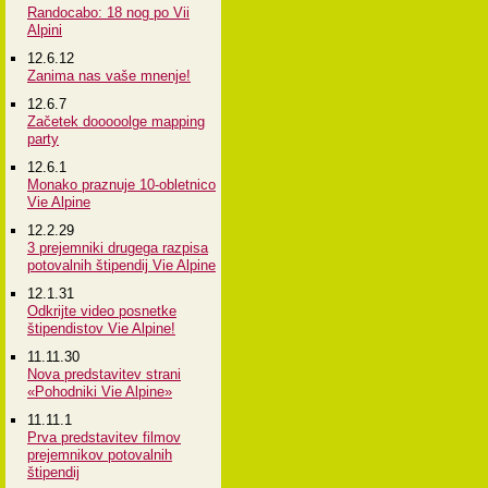
Randocabo: 18 nog po Vii
Alpini
12.6.12
Zanima nas vaše mnenje!
12.6.7
Začetek dooooolge mapping
party
12.6.1
Monako praznuje 10-obletnico
Vie Alpine
12.2.29
3 prejemniki drugega razpisa
potovalnih štipendij Vie Alpine
12.1.31
Odkrijte video posnetke
štipendistov Vie Alpine!
11.11.30
Nova predstavitev strani
«Pohodniki Vie Alpine»
11.11.1
Prva predstavitev filmov
prejemnikov potovalnih
štipendij