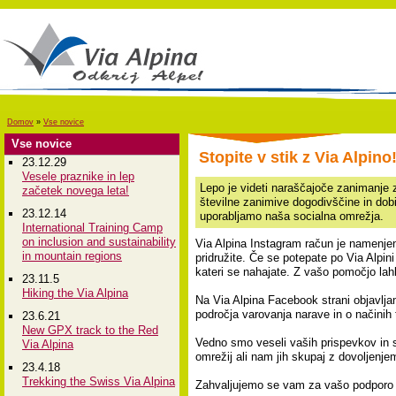
Domov
»
Vse novice
Vse novice
Stopite v stik z Via Alpino
23.12.29
Vesele praznike in lep
Lepo je videti naraščajoče zanimanje 
začetek novega leta!
številne zanimive dogodivščine in dobi
23.12.14
uporabljamo naša socialna omrežja.
International Training Camp
on inclusion and sustainability
Via Alpina Instagram račun je namenjen
in mountain regions
pridružite. Če se potepate po Via Alpin
kateri se nahajate. Z vašo pomočjo lah
23.11.5
Hiking the Via Alpina
Na Via Alpina Facebook strani objavlja
področja varovanja narave in o načini
23.6.21
New GPX track to the Red
Vedno smo veseli vaših prispevkov in sl
Via Alpina
omrežij ali nam jih skupaj z dovoljenje
23.4.18
Trekking the Swiss Via Alpina
Zahvaljujemo se vam za vašo podporo i