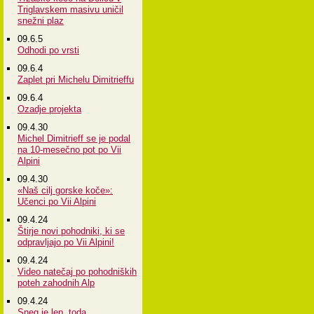
Triglavskem masivu uničil
snežni plaz
09.6.5
Odhodi po vrsti
09.6.4
Zaplet pri Michelu Dimitrieffu
09.6.4
Ozadje projekta
09.4.30
Michel Dimitrieff se je podal
na 10-mesečno pot po Vii
Alpini
09.4.30
«Naš cilj gorske koče»:
Učenci po Vii Alpini
09.4.24
Štirje novi pohodniki, ki se
odpravljajo po Vii Alpini!
09.4.24
Video natečaj po pohodniških
poteh zahodnih Alp
09.4.24
Sneg je lep, toda...