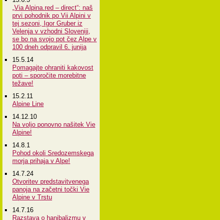
„Via Alpina.red – direct“: naš
prvi pohodnik po Vii Alpini v
tej sezoni, Igor Gruber iz
Velenja v vzhodni Sloveniji,
se bo na svojo pot čez Alpe v
100 dneh odpravil 6. junija
15.5.14
Pomagajte ohraniti kakovost
poti – sporočite morebitne
težave!
15.2.11
Alpine Line
14.12.10
Na voljo ponovno našitek Vie
Alpine!
14.8.1
Pohod okoli Sredozemskega
morja prihaja v Alpe!
14.7.24
Otvoritev predstavitvenega
panoja na začetni točki Vie
Alpine v Trstu
14.7.16
Razstava o hanibalizmu v