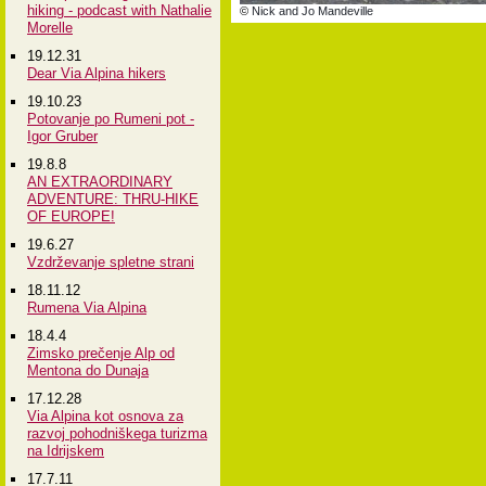
hiking - podcast with Nathalie
©
Nick and Jo Mandeville
Morelle
19.12.31
Dear Via Alpina hikers
19.10.23
Potovanje po Rumeni pot -
Igor Gruber
19.8.8
AN EXTRAORDINARY
ADVENTURE: THRU-HIKE
OF EUROPE!
19.6.27
Vzdrževanje spletne strani
18.11.12
Rumena Via Alpina
18.4.4
Zimsko prečenje Alp od
Mentona do Dunaja
17.12.28
Via Alpina kot osnova za
razvoj pohodniškega turizma
na Idrijskem
17.7.11