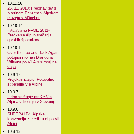
10.11.16
25. 11. 2010: Predstavitev s
Martinom Prinzem v Alpskem
muzeju v Münchnu
10.10.14
«Via Alpina FFME 2011»:
Prečkanje Alp in srečanja
gorskih športnikov
10.10.1
Over the Top and Back Again:
potopisni roman Brandona
Wilsona po Vii Alpini zdaj na
voljo
10.9.17
Projektni razpis: Potovalne
štipendije Vie Alpine
10.9.7
Letno srečanje mreže Via
Alpina v Bohinju v Sloveniji
10.9.6
SUPERALP4: Alpska
konvencija z mediji tudi po Vii
Alpini
10.8.13