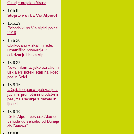
Ozadje projekta Alvina
17.5.8
Stopite v stik z Via Alpino!
16.6.29
Pohodniki po Via Alpini poleti
2016
15.6.30
Oblikovano v skali in ledu:
umetniško potovanje v
odkrivanju bistva Alp
15.6.22
Nove informacijske oznake in
usklajeni poteki etap na Rdeči
poti v Švici
15.6.15
«Digitalne gore»: potovanje z
javnimi prometnimi sredstvi in
peš, za srečanje z deželo in
ljudmi
15.6.10
„Solo Alps – peš čez Alpe od
vzhoda do zahoda, od Dunaja
do Genove“
15.6.5