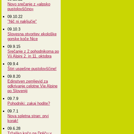
Novo srečanje z «alpsko
pustolovščino»
09.10.22
"Nič ni naključje"
09.10.3
Slovesna otvoritev ekološke
gorske koče Nice
09.9.15
Srečanje z 2 pohodnikoma po
Vii Alpini 2. in 11. oktobra
09.9.4
Štiri uspešne pustolovščine!
09.8.20
Edinstven zemljevid za
odkrivanje celotne Vie Alpine
po Sloveniji
09.7.9
Pohodniki: zakaj hodite?
09.7.1
Nova spletna stran: prvi
korak!
09.6.28
Tržaško kočo na Doliču v