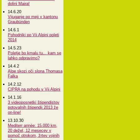
dolini Maira!
14.6.20
Vijuganje po meji v kantonu
Graubünden
14.6.1
Pohodniki po Vii Alpini poleti
2014
14.5.23
Poletje bo kmalu tu... kam se
lahko odpravimo?
14.4.2
Alpe skozi oči slona Thomasa
Falka
14.2.12
CIPRA na pohodu v Vii Alpini
14.1.16
3 videoposnetki štipendistov
potovalnih štipendij 2013 že
on-line!
13.10.30
Mediterr année: 15.000 km,
20 dežel, 12 mesecev v
pomoč otrokom, žrtev vojnih