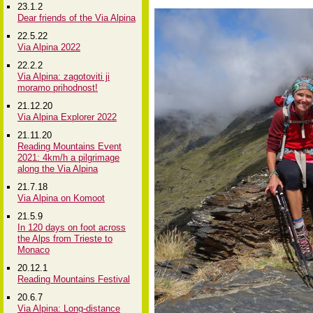
23.1.2
Dear friends of the Via Alpina
22.5.22
Via Alpina 2022
22.2.2
Via Alpina: zagotoviti ji
moramo prihodnost!
21.12.20
Via Alpina Explorer 2022
21.11.20
Reading Mountains Event
2021: 4km/h a pilgrimage
along the Via Alpina
21.7.18
Via Alpina on Komoot
21.5.9
In 120 days on foot across
the Alps from Trieste to
Monaco
20.12.1
Reading Mountains Festival
20.6.7
Via Alpina: Long-distance