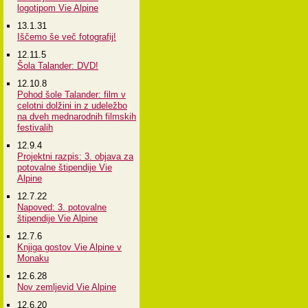
logotipom Vie Alpine
13.1.31
Iščemo še več fotografij!
12.11.5
Šola Talander: DVD!
12.10.8
Pohod šole Talander: film v
celotni dolžini in z udeležbo
na dveh mednarodnih filmskih
festivalih
12.9.4
Projektni razpis: 3. objava za
potovalne štipendije Vie
Alpine
12.7.22
Napoved: 3. potovalne
štipendije Vie Alpine
12.7.6
Knjiga gostov Vie Alpine v
Monaku
12.6.28
Nov zemljevid Vie Alpine
12.6.20