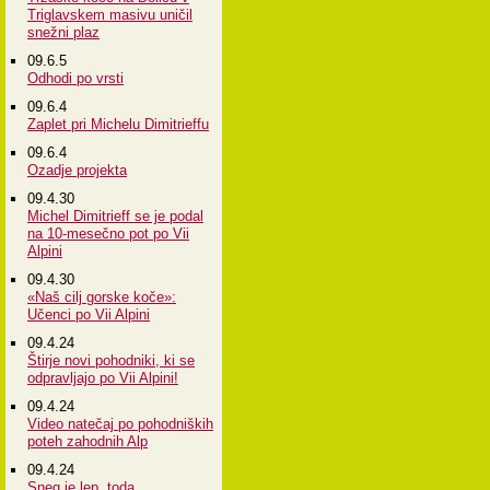
Triglavskem masivu uničil
snežni plaz
09.6.5
Odhodi po vrsti
09.6.4
Zaplet pri Michelu Dimitrieffu
09.6.4
Ozadje projekta
09.4.30
Michel Dimitrieff se je podal
na 10-mesečno pot po Vii
Alpini
09.4.30
«Naš cilj gorske koče»:
Učenci po Vii Alpini
09.4.24
Štirje novi pohodniki, ki se
odpravljajo po Vii Alpini!
09.4.24
Video natečaj po pohodniških
poteh zahodnih Alp
09.4.24
Sneg je lep, toda...