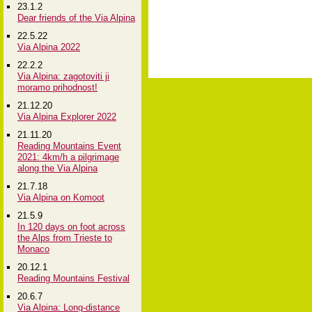
23.1.2
Dear friends of the Via Alpina
22.5.22
Via Alpina 2022
22.2.2
Via Alpina: zagotoviti ji
moramo prihodnost!
21.12.20
Via Alpina Explorer 2022
21.11.20
Reading Mountains Event
2021: 4km/h a pilgrimage
along the Via Alpina
21.7.18
Via Alpina on Komoot
21.5.9
In 120 days on foot across
the Alps from Trieste to
Monaco
20.12.1
Reading Mountains Festival
20.6.7
Via Alpina: Long-distance