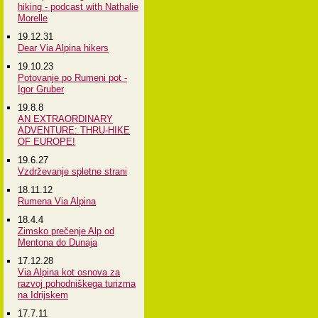
hiking - podcast with Nathalie
Morelle
19.12.31
Dear Via Alpina hikers
19.10.23
Potovanje po Rumeni pot -
Igor Gruber
19.8.8
AN EXTRAORDINARY
ADVENTURE: THRU-HIKE
OF EUROPE!
19.6.27
Vzdrževanje spletne strani
18.11.12
Rumena Via Alpina
18.4.4
Zimsko prečenje Alp od
Mentona do Dunaja
17.12.28
Via Alpina kot osnova za
razvoj pohodniškega turizma
na Idrijskem
17.7.11