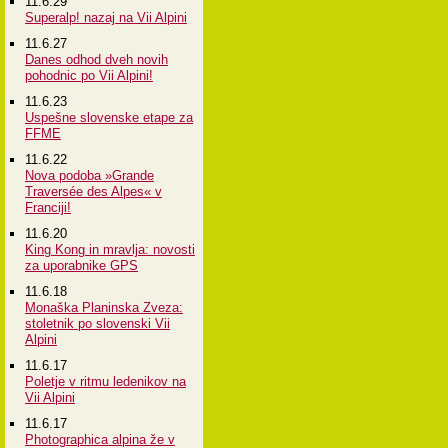
11.6.29
Superalp! nazaj na Vii Alpini
11.6.27
Danes odhod dveh novih
pohodnic po Vii Alpini!
11.6.23
Uspešne slovenske etape za
FFME
11.6.22
Nova podoba »Grande
Traversée des Alpes« v
Franciji!
11.6.20
King Kong in mravlja: novosti
za uporabnike GPS
11.6.18
Monaška Planinska Zveza:
stoletnik po slovenski Vii
Alpini
11.6.17
Poletje v ritmu ledenikov na
Vii Alpini
11.6.17
Photographica alpina že v