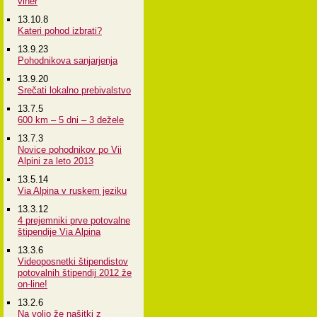
viher
13.10.8
Kateri pohod izbrati?
13.9.23
Pohodnikova sanjarjenja
13.9.20
Srečati lokalno prebivalstvo
13.7.5
600 km – 5 dni – 3 dežele
13.7.3
Novice pohodnikov po Vii
Alpini za leto 2013
13.5.14
Via Alpina v ruskem jeziku
13.3.12
4 prejemniki prve potovalne
štipendije Via Alpina
13.3.6
Videoposnetki štipendistov
potovalnih štipendij 2012 že
on-line!
13.2.6
Na voljo že našitki z