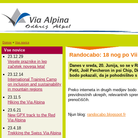
Domov
»
Vse novice
Vse novice
Randocabo: 18 nog po Vii 
23.12.29
Vesele praznike in lep
Danes v sreda, 20. Junija, so se v Ri
začetek novega leta!
Petit, Joël Percheron in psi Chip, Di
23.12.14
bodo pokazali, da je pohodništvo s p
International Training Camp
on inclusion and sustainability
in mountain regions
Preko interneta in drugih medijev bodo p
previdnostnih ukrepih, relevantnih spr
23.11.5
prenočiščih.
Hiking the Via Alpina
23.6.21
Njun blog:
randocabo.blogspot.fr
New GPX track to the Red
Via Alpina
23.4.18
Trekking the Swiss Via Alpina