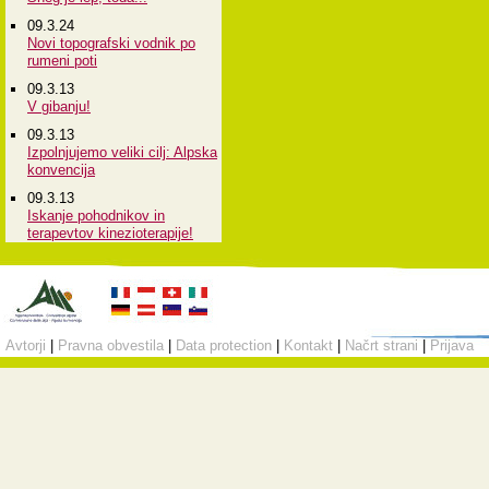
09.3.24
Novi topografski vodnik po
rumeni poti
09.3.13
V gibanju!
09.3.13
Izpolnjujemo veliki cilj: Alpska
konvencija
09.3.13
Iskanje pohodnikov in
terapevtov kinezioterapije!
Avtorji
|
Pravna obvestila
|
Data protection
|
Kontakt
|
Načrt strani
|
Prijava