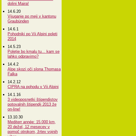
dolini Maira!
14.6.20
Vijuganje po meji v kantonu
Graubünden
14.6.1
Pohodniki po Vii Alpini poleti
2014
14.5.23
Poletje bo kmalu tu... kam se
lahko odpravimo?
14.4.2
Alpe skozi oči slona Thomasa
Falka
14.2.12
CIPRA na pohodu v Vii Alpini
14.1.16
3 videoposnetki štipendistov
potovalnih štipendij 2013 že
on-line!
13.10.30
Mediterr année: 15.000 km,
20 dežel, 12 mesecev v
pomoč otrokom, žrtev vojnih