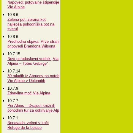
Napoved: potovalne štipendije
Vie Alpine
10.8.6
Zelena pot izbrana kot
najlepša pohodniška pot na
svetu!
10.8.6
Predhodna objava: Prve strani
pripovedi Brandona Wilsona
10.7.15
Novi prirodoslovni vodnik „Via
Alpina – Totes Gebirge“
10.7.14
30 mladih iz Abrucev po poteh
Vie Alpine v Dolomitih
10.7.9
Zdravilna moč Vie Alpina
10.7.7
Per Alpes – Dvajset krožnih
pohodnih tur za odkrivanje Alp
10.7.1
Nenavadni večeri v koči
Refuge de la Leisse