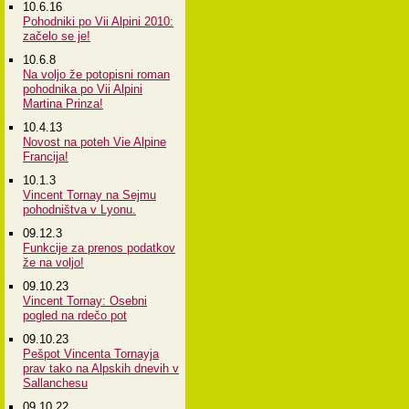
10.6.16
Pohodniki po Vii Alpini 2010:
začelo se je!
10.6.8
Na voljo že potopisni roman
pohodnika po Vii Alpini
Martina Prinza!
10.4.13
Novost na poteh Vie Alpine
Francija!
10.1.3
Vincent Tornay na Sejmu
pohodništva v Lyonu.
09.12.3
Funkcije za prenos podatkov
že na voljo!
09.10.23
Vincent Tornay: Osebni
pogled na rdečo pot
09.10.23
Pešpot Vincenta Tornayja
prav tako na Alpskih dnevih v
Sallanchesu
09.10.22