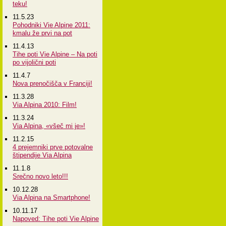
teku!
11.5.23
Pohodniki Vie Alpine 2011:
kmalu že prvi na pot
11.4.13
Tihe poti Vie Alpine – Na poti
po vijolični poti
11.4.7
Nova prenočišča v Franciji!
11.3.28
Via Alpina 2010: Film!
11.3.24
Via Alpina, «všeč mi je»!
11.2.15
4 prejemniki prve potovalne
štipendije Via Alpina
11.1.8
Srečno novo leto!!!
10.12.28
Via Alpina na Smartphone!
10.11.17
Napoved: Tihe poti Vie Alpine