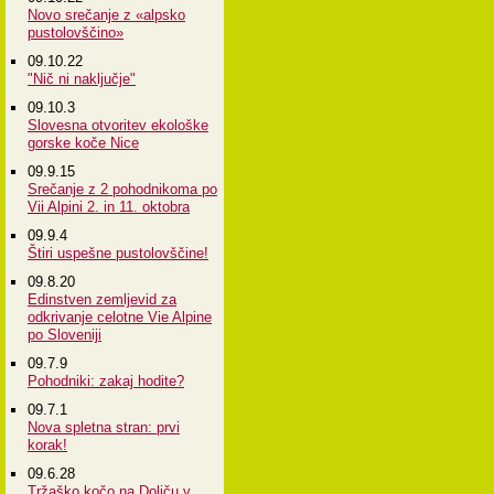
Novo srečanje z «alpsko
pustolovščino»
09.10.22
"Nič ni naključje"
09.10.3
Slovesna otvoritev ekološke
gorske koče Nice
09.9.15
Srečanje z 2 pohodnikoma po
Vii Alpini 2. in 11. oktobra
09.9.4
Štiri uspešne pustolovščine!
09.8.20
Edinstven zemljevid za
odkrivanje celotne Vie Alpine
po Sloveniji
09.7.9
Pohodniki: zakaj hodite?
09.7.1
Nova spletna stran: prvi
korak!
09.6.28
Tržaško kočo na Doliču v