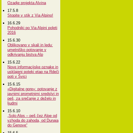
Ozadje projekta Alvina
17.5.8
Stopite v stik z Via Alpino!
16.6.29
Pohodniki po Via Alpini poleti
2016
15.6.30
Oblikovano v skali in ledu:
umetniško potovanje v
odkrivanju bistva Alp
15.6.22
Nove informacijske oznake in
usklajeni poteki etap na Rdeči
poti v Švici
15.6.15
«Digitalne gore»: potovanje z
javnimi prometnimi sredstvi in
peš, za srečanje z deželo in
ljudmi
15.6.10
„Solo Alps – peš čez Alpe od
vzhoda do zahoda, od Dunaja
do Genove“
15.6.5