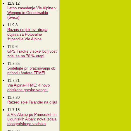
11.9.12
Letno zasedanje Vie Alpine v
Wengnu in Grindelwaldu
(Švica)
11.9.8
Razpis projektov: druga
objava za Potovalne
štipendije Vie Alpine
11.9.6
GPS Tracks visoke ločljivosti
zdaj že na 70 % etap!
11.7.25
Sodelujte pri praznovanju ob
prihodu štafete FFME!
11.7.21
Via Alpina-FFME: 4 novo
obiskane gorske verige!
11.7.20
Razred šole Talander na cilju!
11.7.13
Z Vio Alpino po Primorskih in
Ligurijskih Alpah: nova izdaja
topografskega vodnika