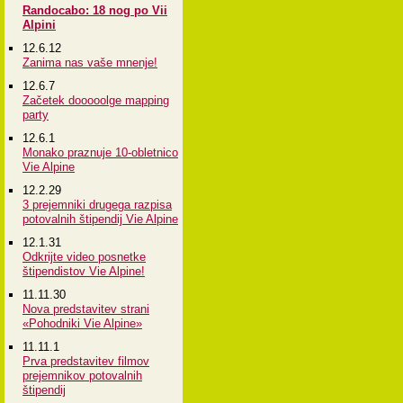
Randocabo: 18 nog po Vii
Alpini
12.6.12
Zanima nas vaše mnenje!
12.6.7
Začetek dooooolge mapping
party
12.6.1
Monako praznuje 10-obletnico
Vie Alpine
12.2.29
3 prejemniki drugega razpisa
potovalnih štipendij Vie Alpine
12.1.31
Odkrijte video posnetke
štipendistov Vie Alpine!
11.11.30
Nova predstavitev strani
«Pohodniki Vie Alpine»
11.11.1
Prva predstavitev filmov
prejemnikov potovalnih
štipendij