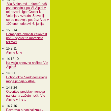
„Via Alpina.red – direct“: naš
prvi pohodnik po Vii Alpini v
tej sezoni, Igor Gruber iz
Velenja v vzhodni Sloveniji,
se bo na svojo pot čez Alpe v
100 dneh odpravil 6. junija
15.5.14
Pomagajte ohraniti kakovost
poti – sporočite morebitne
težave!
15.2.11
Alpine Line
14.12.10
Na voljo ponovno našitek Vie
Alpine!
14.8.1
Pohod okoli Sredozemskega
morja prihaja v Alpe!
14.7.24
Otvoritev predstavitvenega
panoja na začetni točki Vie
Alpine v Trstu
14.7.16
Razstava o hanibalizmu v