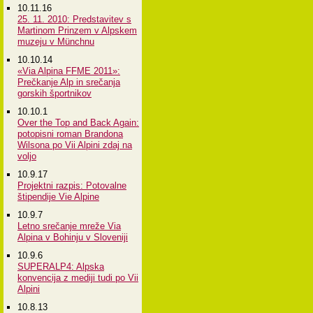
10.11.16
25. 11. 2010: Predstavitev s
Martinom Prinzem v Alpskem
muzeju v Münchnu
10.10.14
«Via Alpina FFME 2011»:
Prečkanje Alp in srečanja
gorskih športnikov
10.10.1
Over the Top and Back Again:
potopisni roman Brandona
Wilsona po Vii Alpini zdaj na
voljo
10.9.17
Projektni razpis: Potovalne
štipendije Vie Alpine
10.9.7
Letno srečanje mreže Via
Alpina v Bohinju v Sloveniji
10.9.6
SUPERALP4: Alpska
konvencija z mediji tudi po Vii
Alpini
10.8.13