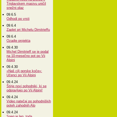
Triglavskem masivu uničil
snežni plaz
09.6.5
Odhodi po vrsti
09.6.4
Zaplet pri Michelu Dimitrieffu
09.6.4
Ozadje projekta
09.4.30
Michel Dimitrieff se je podal
na 10-mesečno pot po Vii
Alpini
09.4.30
«Naš cilj gorske koče»:
Učenci po Vii Alpini
09.4.24
Štirje novi pohodniki, ki se
odpravljajo po Vii Alpini!
09.4.24
Video natečaj po pohodniških
poteh zahodnih Alp
09.4.24
Sneg je lep, toda...