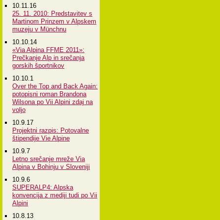
10.11.16
25. 11. 2010: Predstavitev s
Martinom Prinzem v Alpskem
muzeju v Münchnu
10.10.14
«Via Alpina FFME 2011»:
Prečkanje Alp in srečanja
gorskih športnikov
10.10.1
Over the Top and Back Again:
potopisni roman Brandona
Wilsona po Vii Alpini zdaj na
voljo
10.9.17
Projektni razpis: Potovalne
štipendije Vie Alpine
10.9.7
Letno srečanje mreže Via
Alpina v Bohinju v Sloveniji
10.9.6
SUPERALP4: Alpska
konvencija z mediji tudi po Vii
Alpini
10.8.13