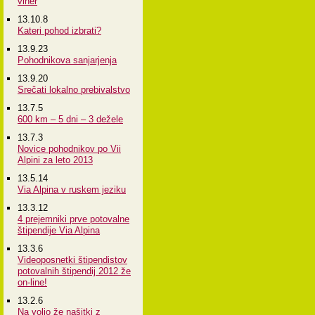
viher
13.10.8
Kateri pohod izbrati?
13.9.23
Pohodnikova sanjarjenja
13.9.20
Srečati lokalno prebivalstvo
13.7.5
600 km – 5 dni – 3 dežele
13.7.3
Novice pohodnikov po Vii
Alpini za leto 2013
13.5.14
Via Alpina v ruskem jeziku
13.3.12
4 prejemniki prve potovalne
štipendije Via Alpina
13.3.6
Videoposnetki štipendistov
potovalnih štipendij 2012 že
on-line!
13.2.6
Na voljo že našitki z