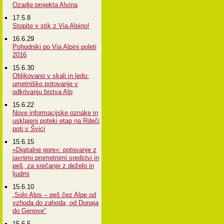
Ozadje projekta Alvina
17.5.8
Stopite v stik z Via Alpino!
16.6.29
Pohodniki po Via Alpini poleti
2016
15.6.30
Oblikovano v skali in ledu:
umetniško potovanje v
odkrivanju bistva Alp
15.6.22
Nove informacijske oznake in
usklajeni poteki etap na Rdeči
poti v Švici
15.6.15
«Digitalne gore»: potovanje z
javnimi prometnimi sredstvi in
peš, za srečanje z deželo in
ljudmi
15.6.10
„Solo Alps – peš čez Alpe od
vzhoda do zahoda, od Dunaja
do Genove“
15.6.5