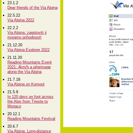
23.1.2
Dear friends of the Via Alpina
22.5.22
Via Alpina 2022
22.2.2
Via Alpina: zagotoviti ji
moramo prihodnost!
21.12.20
Via Alpina Explorer 2022
21.11.20
Reading Mountains Event
2021: 4km/h a pilgrimage
along the Via Alpina
21.7.18
Via Alpina on Komoot
21.5.9
In 120 days on foot across
the Alps from Trieste to
Monaco
20.12.1
Reading Mountains Festival
20.6.7
Via Alpina: Long-distance