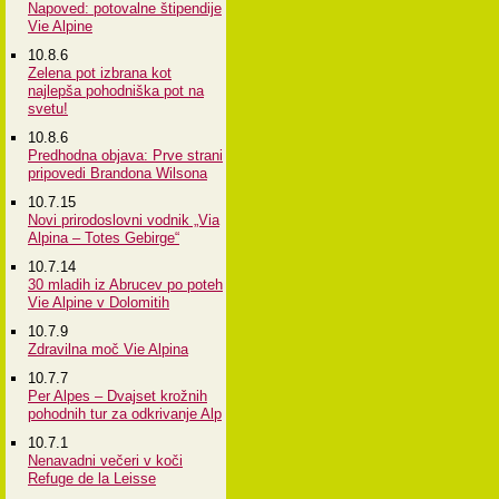
Napoved: potovalne štipendije
Vie Alpine
10.8.6
Zelena pot izbrana kot
najlepša pohodniška pot na
svetu!
10.8.6
Predhodna objava: Prve strani
pripovedi Brandona Wilsona
10.7.15
Novi prirodoslovni vodnik „Via
Alpina – Totes Gebirge“
10.7.14
30 mladih iz Abrucev po poteh
Vie Alpine v Dolomitih
10.7.9
Zdravilna moč Vie Alpina
10.7.7
Per Alpes – Dvajset krožnih
pohodnih tur za odkrivanje Alp
10.7.1
Nenavadni večeri v koči
Refuge de la Leisse