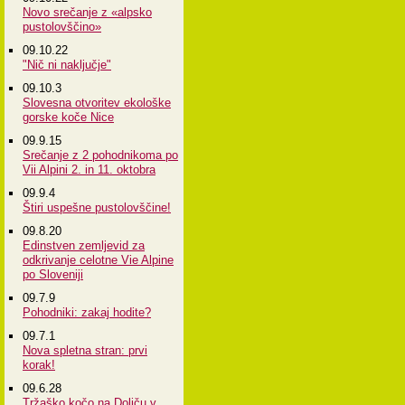
Novo srečanje z «alpsko
pustolovščino»
09.10.22
"Nič ni naključje"
09.10.3
Slovesna otvoritev ekološke
gorske koče Nice
09.9.15
Srečanje z 2 pohodnikoma po
Vii Alpini 2. in 11. oktobra
09.9.4
Štiri uspešne pustolovščine!
09.8.20
Edinstven zemljevid za
odkrivanje celotne Vie Alpine
po Sloveniji
09.7.9
Pohodniki: zakaj hodite?
09.7.1
Nova spletna stran: prvi
korak!
09.6.28
Tržaško kočo na Doliču v