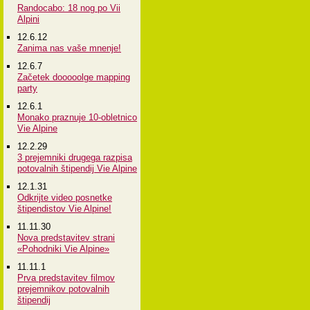
Randocabo: 18 nog po Vii
Alpini
12.6.12
Zanima nas vaše mnenje!
12.6.7
Začetek dooooolge mapping
party
12.6.1
Monako praznuje 10-obletnico
Vie Alpine
12.2.29
3 prejemniki drugega razpisa
potovalnih štipendij Vie Alpine
12.1.31
Odkrijte video posnetke
štipendistov Vie Alpine!
11.11.30
Nova predstavitev strani
«Pohodniki Vie Alpine»
11.11.1
Prva predstavitev filmov
prejemnikov potovalnih
štipendij