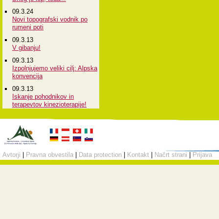
09.3.24
Novi topografski vodnik po
rumeni poti
09.3.13
V gibanju!
09.3.13
Izpolnjujemo veliki cilj: Alpska
konvencija
09.3.13
Iskanje pohodnikov in
terapevtov kinezioterapije!
Avtorji
|
Pravna obvestila
|
Data protection
|
Kontakt
|
Načrt strani
|
Prijava