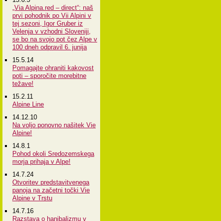
„Via Alpina.red – direct“: naš
prvi pohodnik po Vii Alpini v
tej sezoni, Igor Gruber iz
Velenja v vzhodni Sloveniji,
se bo na svojo pot čez Alpe v
100 dneh odpravil 6. junija
15.5.14
Pomagajte ohraniti kakovost
poti – sporočite morebitne
težave!
15.2.11
Alpine Line
14.12.10
Na voljo ponovno našitek Vie
Alpine!
14.8.1
Pohod okoli Sredozemskega
morja prihaja v Alpe!
14.7.24
Otvoritev predstavitvenega
panoja na začetni točki Vie
Alpine v Trstu
14.7.16
Razstava o hanibalizmu v