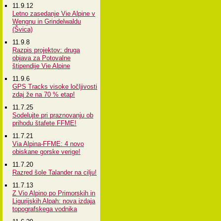
11.9.12
Letno zasedanje Vie Alpine v
Wengnu in Grindelwaldu
(Švica)
11.9.8
Razpis projektov: druga
objava za Potovalne
štipendije Vie Alpine
11.9.6
GPS Tracks visoke ločljivosti
zdaj že na 70 % etap!
11.7.25
Sodelujte pri praznovanju ob
prihodu štafete FFME!
11.7.21
Via Alpina-FFME: 4 novo
obiskane gorske verige!
11.7.20
Razred šole Talander na cilju!
11.7.13
Z Vio Alpino po Primorskih in
Ligurijskih Alpah: nova izdaja
topografskega vodnika