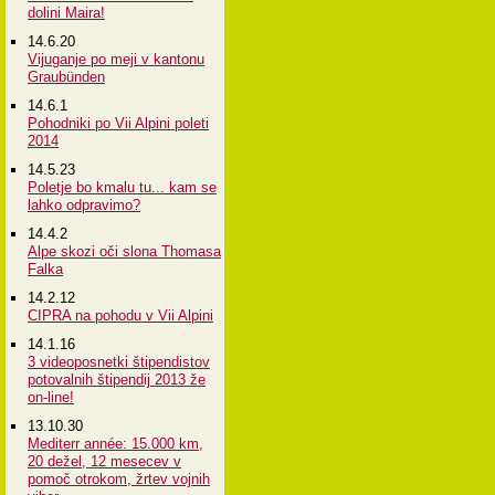
dolini Maira!
14.6.20
Vijuganje po meji v kantonu
Graubünden
14.6.1
Pohodniki po Vii Alpini poleti
2014
14.5.23
Poletje bo kmalu tu... kam se
lahko odpravimo?
14.4.2
Alpe skozi oči slona Thomasa
Falka
14.2.12
CIPRA na pohodu v Vii Alpini
14.1.16
3 videoposnetki štipendistov
potovalnih štipendij 2013 že
on-line!
13.10.30
Mediterr année: 15.000 km,
20 dežel, 12 mesecev v
pomoč otrokom, žrtev vojnih