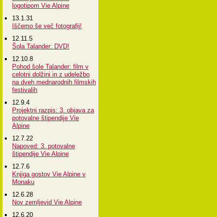
logotipom Vie Alpine
13.1.31
Iščemo še več fotografij!
12.11.5
Šola Talander: DVD!
12.10.8
Pohod šole Talander: film v
celotni dolžini in z udeležbo
na dveh mednarodnih filmskih
festivalih
12.9.4
Projektni razpis: 3. objava za
potovalne štipendije Vie
Alpine
12.7.22
Napoved: 3. potovalne
štipendije Vie Alpine
12.7.6
Knjiga gostov Vie Alpine v
Monaku
12.6.28
Nov zemljevid Vie Alpine
12.6.20