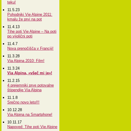
teku!
11.5.23
Pohodniki Vie Alpine 2011:
kmalu že prvi na pot
11.4.13
Tihe poti Vie Alpine – Na poti
po vijolični poti
11.4.7
Nova prenočišča v Franciji!
11.3.28
Via Alpina 2010: Film!
11.3.24
Via Alpina, «všeč mi je»!
11.2.15
4 prejemniki prve potovalne
štipendije Via Alpina
11.1.8
Srečno novo leto!!!
10.12.28
Via Alpina na Smartphone!
10.11.17
Napoved: Tihe poti Vie Alpine