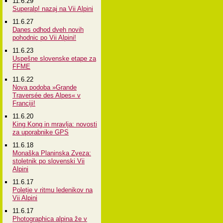
11.6.29
Superalp! nazaj na Vii Alpini
11.6.27
Danes odhod dveh novih
pohodnic po Vii Alpini!
11.6.23
Uspešne slovenske etape za
FFME
11.6.22
Nova podoba »Grande
Traversée des Alpes« v
Franciji!
11.6.20
King Kong in mravlja: novosti
za uporabnike GPS
11.6.18
Monaška Planinska Zveza:
stoletnik po slovenski Vii
Alpini
11.6.17
Poletje v ritmu ledenikov na
Vii Alpini
11.6.17
Photographica alpina že v