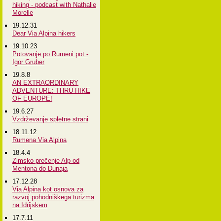
hiking - podcast with Nathalie
Morelle
19.12.31
Dear Via Alpina hikers
19.10.23
Potovanje po Rumeni pot -
Igor Gruber
19.8.8
AN EXTRAORDINARY
ADVENTURE: THRU-HIKE
OF EUROPE!
19.6.27
Vzdrževanje spletne strani
18.11.12
Rumena Via Alpina
18.4.4
Zimsko prečenje Alp od
Mentona do Dunaja
17.12.28
Via Alpina kot osnova za
razvoj pohodniškega turizma
na Idrijskem
17.7.11