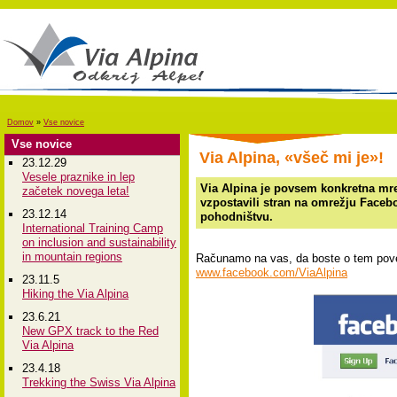
Domov
»
Vse novice
Vse novice
Via Alpina, «všeč mi je»!
23.12.29
Vesele praznike in lep
Via Alpina je povsem konkretna mre
začetek novega leta!
vzpostavili stran na omrežju Facebo
23.12.14
pohodništvu.
International Training Camp
on inclusion and sustainability
in mountain regions
Računamo na vas, da boste o tem poved
www.facebook.com/ViaAlpina
23.11.5
Hiking the Via Alpina
23.6.21
New GPX track to the Red
Via Alpina
23.4.18
Trekking the Swiss Via Alpina