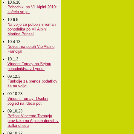
10.6.16
Pohodniki po Vii Alpini 2010:
začelo se je!
10.6.8
Na voljo že potopisni roman
pohodnika po Vii Alpini
Martina Prinza!
10.4.13
Novost na poteh Vie Alpine
Francija!
10.1.3
Vincent Tornay na Sejmu
pohodništva v Lyonu.
09.12.3
Funkcije za prenos podatkov
že na voljo!
09.10.23
Vincent Tornay: Osebni
pogled na rdečo pot
09.10.23
Pešpot Vincenta Tornayja
prav tako na Alpskih dnevih v
Sallanchesu
09.10.22