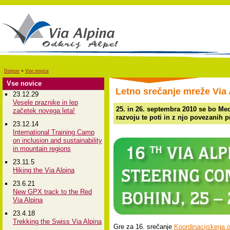
Domov
»
Vse novice
Vse novice
Letno srečanje mreže Via 
23.12.29
Vesele praznike in lep
25. in 26. septembra 2010 se bo Med
začetek novega leta!
razvoju te poti in z njo povezanih p
23.12.14
International Training Camp
on inclusion and sustainability
in mountain regions
23.11.5
Hiking the Via Alpina
23.6.21
New GPX track to the Red
Via Alpina
23.4.18
Trekking the Swiss Via Alpina
Gre za 16. srečanje
Koordinacijskega 