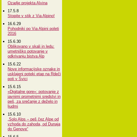
Ozadje projekta Alvina
17.5.8
Stopite v stik z Via Alpino!
16.6.29
Pohodniki po Via Alpini poleti
2016
15.6.30
Oblikovano v skali in ledu:
umetniško potovanje v
odkrivanju bistva Alp
15.6.22
Nove informacijske oznake in
usklajeni poteki etap na Rdeči
poti v Švici
15.6.15
«Digitalne gore»: potovanje z
javnimi prometnimi sredstvi in
peš, za srečanje z deželo in
ljudmi
15.6.10
„Solo Alps – peš čez Alpe od
vzhoda do zahoda, od Dunaja
do Genove“
15.6.5