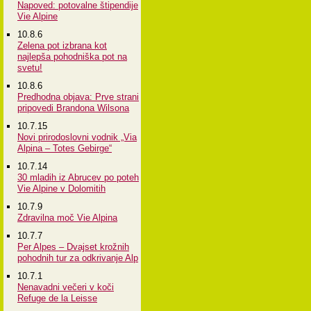
Napoved: potovalne štipendije
Vie Alpine
10.8.6
Zelena pot izbrana kot
najlepša pohodniška pot na
svetu!
10.8.6
Predhodna objava: Prve strani
pripovedi Brandona Wilsona
10.7.15
Novi prirodoslovni vodnik „Via
Alpina – Totes Gebirge“
10.7.14
30 mladih iz Abrucev po poteh
Vie Alpine v Dolomitih
10.7.9
Zdravilna moč Vie Alpina
10.7.7
Per Alpes – Dvajset krožnih
pohodnih tur za odkrivanje Alp
10.7.1
Nenavadni večeri v koči
Refuge de la Leisse