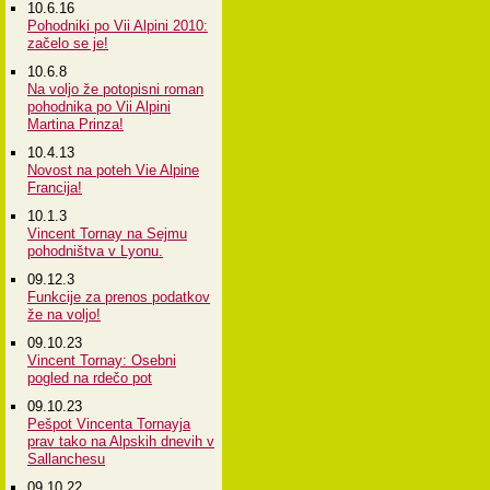
10.6.16
Pohodniki po Vii Alpini 2010:
začelo se je!
10.6.8
Na voljo že potopisni roman
pohodnika po Vii Alpini
Martina Prinza!
10.4.13
Novost na poteh Vie Alpine
Francija!
10.1.3
Vincent Tornay na Sejmu
pohodništva v Lyonu.
09.12.3
Funkcije za prenos podatkov
že na voljo!
09.10.23
Vincent Tornay: Osebni
pogled na rdečo pot
09.10.23
Pešpot Vincenta Tornayja
prav tako na Alpskih dnevih v
Sallanchesu
09.10.22