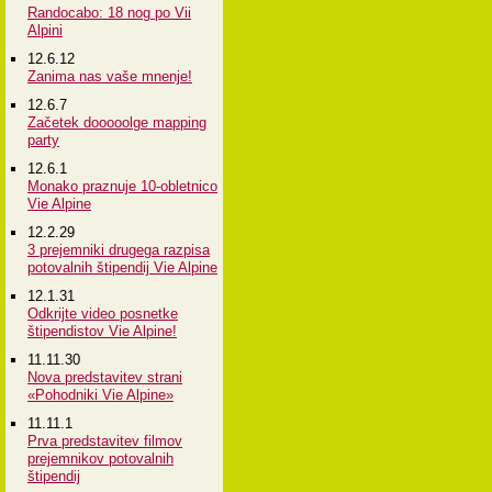
Randocabo: 18 nog po Vii
Alpini
12.6.12
Zanima nas vaše mnenje!
12.6.7
Začetek dooooolge mapping
party
12.6.1
Monako praznuje 10-obletnico
Vie Alpine
12.2.29
3 prejemniki drugega razpisa
potovalnih štipendij Vie Alpine
12.1.31
Odkrijte video posnetke
štipendistov Vie Alpine!
11.11.30
Nova predstavitev strani
«Pohodniki Vie Alpine»
11.11.1
Prva predstavitev filmov
prejemnikov potovalnih
štipendij