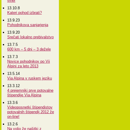
viher
13.10.8
Kateri pohod izbrati?
13.9.23
Pohodnikova sanjarjenja
13.9.20
Srečati lokalno prebivalstvo
13.7.5
600 km – 5 dni – 3 dežele
13.7.3
Novice pohodnikov po Vii
Alpini za leto 2013
13.5.14
Via Alpina v ruskem jeziku
13.3.12
4 prejemniki prve potovalne
štipendije Via Alpina
13.3.6
Videoposnetki štipendistov
potovalnih štipendij 2012 že
on-line!
13.2.6
Na voljo že našitki z