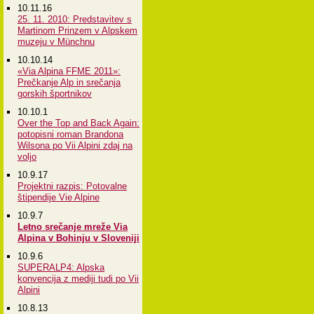
10.11.16
25. 11. 2010: Predstavitev s
Martinom Prinzem v Alpskem
muzeju v Münchnu
10.10.14
«Via Alpina FFME 2011»:
Prečkanje Alp in srečanja
gorskih športnikov
10.10.1
Over the Top and Back Again:
potopisni roman Brandona
Wilsona po Vii Alpini zdaj na
voljo
10.9.17
Projektni razpis: Potovalne
štipendije Vie Alpine
10.9.7
Letno srečanje mreže Via
Alpina v Bohinju v Sloveniji
10.9.6
SUPERALP4: Alpska
konvencija z mediji tudi po Vii
Alpini
10.8.13