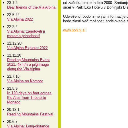
23.1.2
od začetka projekta leta 2000. Srečanje
Dear friends of the Via Alpina
sicer v Park Eko Hotelu v Bohinjski Bist
22.5.22
Udeleženci bodo izmenjali informacije o
Via Alpina 2022
bodo zlasti več možnosti sodelovanja s 
22.2.2
www.bohinj.si
Via Alpina: zagotoviti ji
moramo prihodnost!
21.12.20
Via Alpina Explorer 2022
21.11.20
Reading Mountains Event
2021: 4km/h a pilgrimage
along the Via Alpina
21.7.18
Via Alpina on Komoot
21.5.9
In 120 days on foot across
the Alps from Trieste to
Monaco
20.12.1
Reading Mountains Festival
20.6.7
Via Alpina: Long-distance