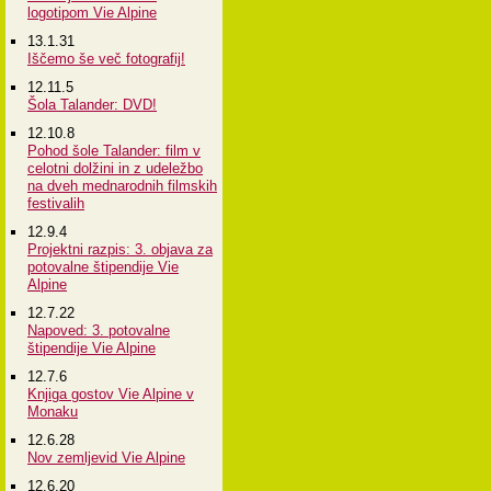
logotipom Vie Alpine
13.1.31
Iščemo še več fotografij!
12.11.5
Šola Talander: DVD!
12.10.8
Pohod šole Talander: film v
celotni dolžini in z udeležbo
na dveh mednarodnih filmskih
festivalih
12.9.4
Projektni razpis: 3. objava za
potovalne štipendije Vie
Alpine
12.7.22
Napoved: 3. potovalne
štipendije Vie Alpine
12.7.6
Knjiga gostov Vie Alpine v
Monaku
12.6.28
Nov zemljevid Vie Alpine
12.6.20