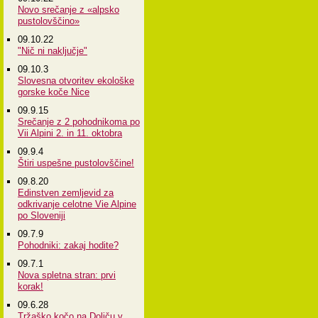
Novo srečanje z «alpsko
pustolovščino»
09.10.22
"Nič ni naključje"
09.10.3
Slovesna otvoritev ekološke
gorske koče Nice
09.9.15
Srečanje z 2 pohodnikoma po
Vii Alpini 2. in 11. oktobra
09.9.4
Štiri uspešne pustolovščine!
09.8.20
Edinstven zemljevid za
odkrivanje celotne Vie Alpine
po Sloveniji
09.7.9
Pohodniki: zakaj hodite?
09.7.1
Nova spletna stran: prvi
korak!
09.6.28
Tržaško kočo na Doliču v