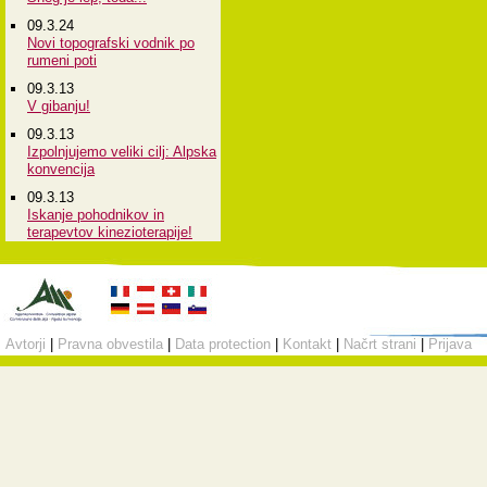
09.3.24
Novi topografski vodnik po
rumeni poti
09.3.13
V gibanju!
09.3.13
Izpolnjujemo veliki cilj: Alpska
konvencija
09.3.13
Iskanje pohodnikov in
terapevtov kinezioterapije!
Avtorji
|
Pravna obvestila
|
Data protection
|
Kontakt
|
Načrt strani
|
Prijava