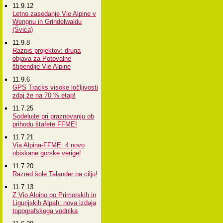
11.9.12
Letno zasedanje Vie Alpine v
Wengnu in Grindelwaldu
(Švica)
11.9.8
Razpis projektov: druga
objava za Potovalne
štipendije Vie Alpine
11.9.6
GPS Tracks visoke ločljivosti
zdaj že na 70 % etap!
11.7.25
Sodelujte pri praznovanju ob
prihodu štafete FFME!
11.7.21
Via Alpina-FFME: 4 novo
obiskane gorske verige!
11.7.20
Razred šole Talander na cilju!
11.7.13
Z Vio Alpino po Primorskih in
Ligurijskih Alpah: nova izdaja
topografskega vodnika