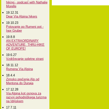
hiking - podcast with Nathalie
Morelle
19.12.31
Dear Via Alpina hikers
19.10.23
Potovanje po Rumeni pot -
Igor Gruber
19.8.8
AN EXTRAORDINARY
ADVENTURE: THRU-HIKE
OF EUROPE!
19.6.27
Vzdrževanje spletne strani
18.11.12
Rumena Via Alpina
18.4.4
Zimsko prečenje Alp od
Mentona do Dunaja
17.12.28
Via Alpina kot osnova za
razvoj pohodniškega turizma
na Idrijskem
17.7.11