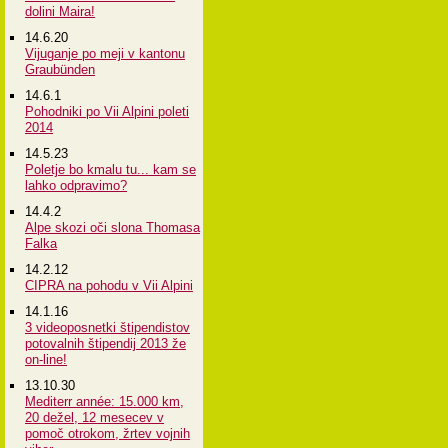
dolini Maira!
14.6.20
Vijuganje po meji v kantonu
Graubünden
14.6.1
Pohodniki po Vii Alpini poleti
2014
14.5.23
Poletje bo kmalu tu... kam se
lahko odpravimo?
14.4.2
Alpe skozi oči slona Thomasa
Falka
14.2.12
CIPRA na pohodu v Vii Alpini
14.1.16
3 videoposnetki štipendistov
potovalnih štipendij 2013 že
on-line!
13.10.30
Mediterr année: 15.000 km,
20 dežel, 12 mesecev v
pomoč otrokom, žrtev vojnih