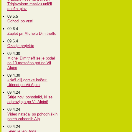
Triglavskem masivu uničil
snežni plaz
09.6.5
Odhodi po vrsti
09.6.4
Zaplet pri Michelu Dimitrieffu
09.6.4
Ozadje projekta
09.4.30
Michel Dimitrieff se je podal
na 10-mesečno pot po Vii
Alpini
09.4.30
«Naš cilj gorske koče»:
Učenci po Vii Alpini
09.4.24
Štirje novi pohodniki, ki se
odpravljajo po Vii Alpini!
09.4.24
Video natečaj po pohodniških
poteh zahodnih Alp
09.4.24
Sneg je lep, toda...