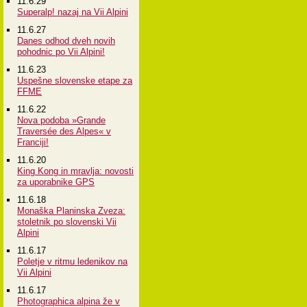
11.6.29
Superalp! nazaj na Vii Alpini
11.6.27
Danes odhod dveh novih
pohodnic po Vii Alpini!
11.6.23
Uspešne slovenske etape za
FFME
11.6.22
Nova podoba »Grande
Traversée des Alpes« v
Franciji!
11.6.20
King Kong in mravlja: novosti
za uporabnike GPS
11.6.18
Monaška Planinska Zveza:
stoletnik po slovenski Vii
Alpini
11.6.17
Poletje v ritmu ledenikov na
Vii Alpini
11.6.17
Photographica alpina že v