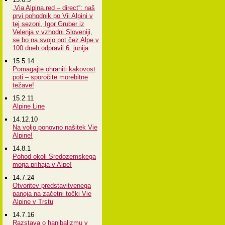
„Via Alpina.red – direct“: naš
prvi pohodnik po Vii Alpini v
tej sezoni, Igor Gruber iz
Velenja v vzhodni Sloveniji,
se bo na svojo pot čez Alpe v
100 dneh odpravil 6. junija
15.5.14
Pomagajte ohraniti kakovost
poti – sporočite morebitne
težave!
15.2.11
Alpine Line
14.12.10
Na voljo ponovno našitek Vie
Alpine!
14.8.1
Pohod okoli Sredozemskega
morja prihaja v Alpe!
14.7.24
Otvoritev predstavitvenega
panoja na začetni točki Vie
Alpine v Trstu
14.7.16
Razstava o hanibalizmu v