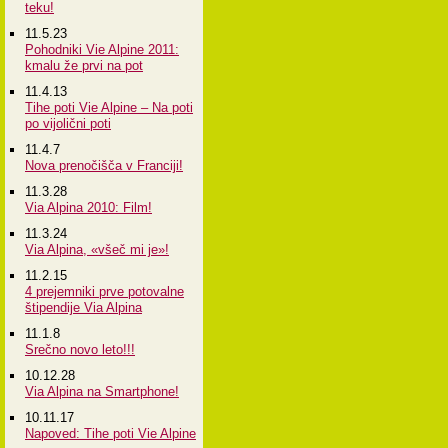
teku!
11.5.23
Pohodniki Vie Alpine 2011:
kmalu že prvi na pot
11.4.13
Tihe poti Vie Alpine – Na poti
po vijolični poti
11.4.7
Nova prenočišča v Franciji!
11.3.28
Via Alpina 2010: Film!
11.3.24
Via Alpina, «všeč mi je»!
11.2.15
4 prejemniki prve potovalne
štipendije Via Alpina
11.1.8
Srečno novo leto!!!
10.12.28
Via Alpina na Smartphone!
10.11.17
Napoved: Tihe poti Vie Alpine