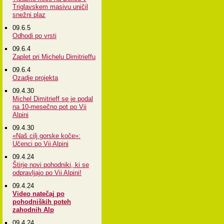
Triglavskem masivu uničil
snežni plaz
09.6.5
Odhodi po vrsti
09.6.4
Zaplet pri Michelu Dimitrieffu
09.6.4
Ozadje projekta
09.4.30
Michel Dimitrieff se je podal
na 10-mesečno pot po Vii
Alpini
09.4.30
«Naš cilj gorske koče»:
Učenci po Vii Alpini
09.4.24
Štirje novi pohodniki, ki se
odpravljajo po Vii Alpini!
09.4.24
Video natečaj po
pohodniških poteh
zahodnih Alp
09.4.24