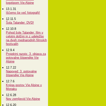
logotipom Vie Alpine
13.1.31
Iščemo še več fotografij!
12.11.5
Šola Talander: DVD!
12.10.8
Pohod šole Talander: film v
celotni dolžini in z udeležbo
na dveh mednarodnih filmskih
festivalih
12.9.4
Projektni razpis: 3. objava za
potovalne štipendije Vie
Alpine
12.7.22
Napoved: 3. potovalne
štipendije Vie Alpine
12.7.6
Knjiga gostov Vie Alpine v
Monaku
12.6.28
Nov zemljevid Vie Alpine
12.6.20