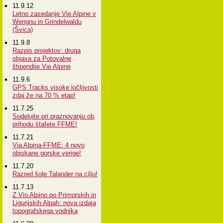
11.9.12
Letno zasedanje Vie Alpine v
Wengnu in Grindelwaldu
(Švica)
11.9.8
Razpis projektov: druga
objava za Potovalne
štipendije Vie Alpine
11.9.6
GPS Tracks visoke ločljivosti
zdaj že na 70 % etap!
11.7.25
Sodelujte pri praznovanju ob
prihodu štafete FFME!
11.7.21
Via Alpina-FFME: 4 novo
obiskane gorske verige!
11.7.20
Razred šole Talander na cilju!
11.7.13
Z Vio Alpino po Primorskih in
Ligurijskih Alpah: nova izdaja
topografskega vodnika