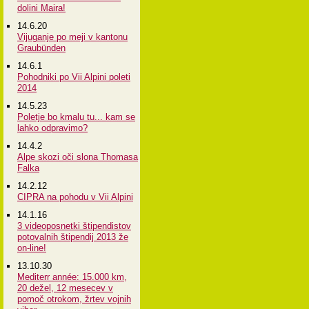
dolini Maira!
14.6.20
Vijuganje po meji v kantonu
Graubünden
14.6.1
Pohodniki po Vii Alpini poleti
2014
14.5.23
Poletje bo kmalu tu... kam se
lahko odpravimo?
14.4.2
Alpe skozi oči slona Thomasa
Falka
14.2.12
CIPRA na pohodu v Vii Alpini
14.1.16
3 videoposnetki štipendistov
potovalnih štipendij 2013 že
on-line!
13.10.30
Mediterr année: 15.000 km,
20 dežel, 12 mesecev v
pomoč otrokom, žrtev vojnih