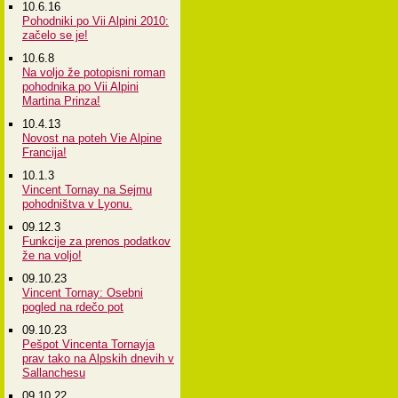
10.6.16
Pohodniki po Vii Alpini 2010:
začelo se je!
10.6.8
Na voljo že potopisni roman
pohodnika po Vii Alpini
Martina Prinza!
10.4.13
Novost na poteh Vie Alpine
Francija!
10.1.3
Vincent Tornay na Sejmu
pohodništva v Lyonu.
09.12.3
Funkcije za prenos podatkov
že na voljo!
09.10.23
Vincent Tornay: Osebni
pogled na rdečo pot
09.10.23
Pešpot Vincenta Tornayja
prav tako na Alpskih dnevih v
Sallanchesu
09.10.22