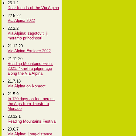
23.1.2
Dear friends of the Via Alpina
22.5.22
Via Alpina 2022
22.2.2
Via Alpina: zagotoviti ji
moramo prihodnost!
21.12.20
Via Alpina Explorer 2022
21.11.20
Reading Mountains Event
2021: 4km/h a pilgrimage
along the Via Alpina
21.7.18
Via Alpina on Komoot
21.5.9
In 120 days on foot across
the Alps from Trieste to
Monaco
20.12.1
Reading Mountains Festival
20.6.7
Via Alpina: Long-distance