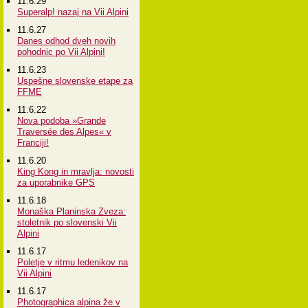
11.6.29
Superalp! nazaj na Vii Alpini
11.6.27
Danes odhod dveh novih
pohodnic po Vii Alpini!
11.6.23
Uspešne slovenske etape za
FFME
11.6.22
Nova podoba »Grande
Traversée des Alpes« v
Franciji!
11.6.20
King Kong in mravlja: novosti
za uporabnike GPS
11.6.18
Monaška Planinska Zveza:
stoletnik po slovenski Vii
Alpini
11.6.17
Poletje v ritmu ledenikov na
Vii Alpini
11.6.17
Photographica alpina že v