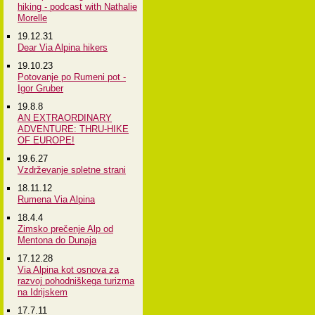
hiking - podcast with Nathalie
Morelle
19.12.31
Dear Via Alpina hikers
19.10.23
Potovanje po Rumeni pot -
Igor Gruber
19.8.8
AN EXTRAORDINARY
ADVENTURE: THRU-HIKE
OF EUROPE!
19.6.27
Vzdrževanje spletne strani
18.11.12
Rumena Via Alpina
18.4.4
Zimsko prečenje Alp od
Mentona do Dunaja
17.12.28
Via Alpina kot osnova za
razvoj pohodniškega turizma
na Idrijskem
17.7.11