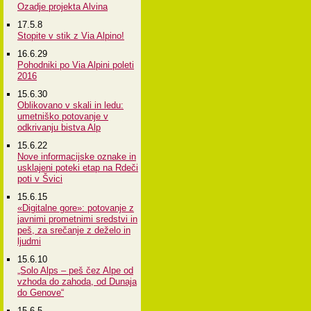
Ozadje projekta Alvina
17.5.8
Stopite v stik z Via Alpino!
16.6.29
Pohodniki po Via Alpini poleti
2016
15.6.30
Oblikovano v skali in ledu:
umetniško potovanje v
odkrivanju bistva Alp
15.6.22
Nove informacijske oznake in
usklajeni poteki etap na Rdeči
poti v Švici
15.6.15
«Digitalne gore»: potovanje z
javnimi prometnimi sredstvi in
peš, za srečanje z deželo in
ljudmi
15.6.10
„Solo Alps – peš čez Alpe od
vzhoda do zahoda, od Dunaja
do Genove“
15.6.5