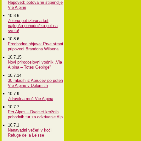
Napoved: potovalne štipendije
Vie Alpine
10.8.6
Zelena pot izbrana kot
najlepša pohodniška pot na
svetu!
10.8.6
Predhodna objava: Prve strani
pripovedi Brandona Wilsona
10.7.15
Novi prirodoslovni vodnik „Via
Alpina – Totes Gebirge“
10.7.14
30 mladih iz Abrucev po poteh
Vie Alpine v Dolomitih
10.7.9
Zdravilna moč Vie Alpina
10.7.7
Per Alpes – Dvajset krožnih
pohodnih tur za odkrivanje Alp
10.7.1
Nenavadni večeri v koči
Refuge de la Leisse