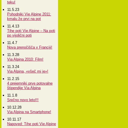
teku!
11.5.23
Pohodniki Vie Alpine 2011:
kmalu že prvi na pot
11.4.13
Tihe poti Vie Alpine – Na poti
po vijolični poti
11.4.7
Nova prenočišča v Franciji!
11.3.28
Via Alpina 2010: Film!
11.3.24
Via Alpina, «všeč mi je»!
11.2.15
4 prejemniki prve potovalne
štipendije Via Alpina
11.1.8
Srečno novo leto!!!
10.12.28
Via Alpina na Smartphone!
10.11.17
Napoved: Tihe poti Vie Alpine