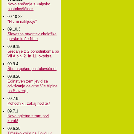
Novo srečanje z «alpsko
pustolovščino»
09.10.22
"Nič ni naključje"
09.10.3
Slovesna otvoritev ekološke
gorske koče Nice
09.9.15
Srečanje z 2 pohodnikoma po
Vii Alpini 2. in 11. oktobra
09.9.4
Štiri uspešne pustolovščine!
09.8.20
Edinstven zemljevid za
odkrivanje celotne Vie Alpine
po Sloveniji
09.7.9
Pohodniki: zakaj hodite?
09.7.1
Nova spletna stran: prvi
korak!
09.6.28
Tržaško kočo na Doliču v