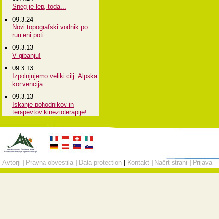
Sneg je lep, toda...
09.3.24
Novi topografski vodnik po
rumeni poti
09.3.13
V gibanju!
09.3.13
Izpolnjujemo veliki cilj: Alpska
konvencija
09.3.13
Iskanje pohodnikov in
terapevtov kinezioterapije!
Avtorji
|
Pravna obvestila
|
Data protection
|
Kontakt
|
Načrt strani
|
Prijava