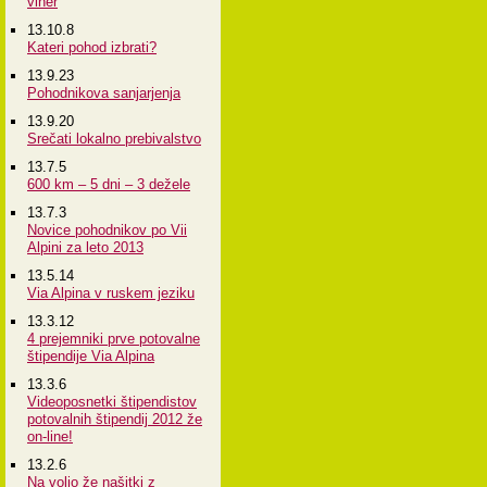
viher
13.10.8
Kateri pohod izbrati?
13.9.23
Pohodnikova sanjarjenja
13.9.20
Srečati lokalno prebivalstvo
13.7.5
600 km – 5 dni – 3 dežele
13.7.3
Novice pohodnikov po Vii
Alpini za leto 2013
13.5.14
Via Alpina v ruskem jeziku
13.3.12
4 prejemniki prve potovalne
štipendije Via Alpina
13.3.6
Videoposnetki štipendistov
potovalnih štipendij 2012 že
on-line!
13.2.6
Na voljo že našitki z