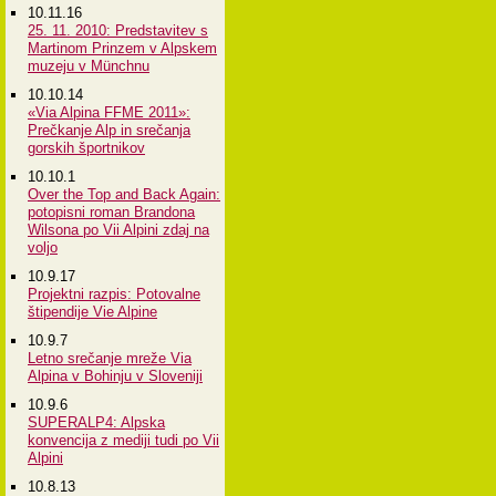
10.11.16
25. 11. 2010: Predstavitev s
Martinom Prinzem v Alpskem
muzeju v Münchnu
10.10.14
«Via Alpina FFME 2011»:
Prečkanje Alp in srečanja
gorskih športnikov
10.10.1
Over the Top and Back Again:
potopisni roman Brandona
Wilsona po Vii Alpini zdaj na
voljo
10.9.17
Projektni razpis: Potovalne
štipendije Vie Alpine
10.9.7
Letno srečanje mreže Via
Alpina v Bohinju v Sloveniji
10.9.6
SUPERALP4: Alpska
konvencija z mediji tudi po Vii
Alpini
10.8.13