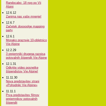
Randocabo: 18 nog po Vii
Alpini
12.6.12
Zanima nas vaše mnenje!
12.6.7
Začetek dooooolge mapping
party
12.6.1
Monako praznuje 10-obletnico
Vie Alpine
12.2.29
3 prejemniki drugega razpisa
potovalnih štipendij Vie Alpine
12.1.31
Odkrijte video posnetke
štipendistov Vie Alpine!
11.11.30
Nova predstavitev strani
«Pohodniki Vie Alpine»
11.11.1
Prva predstavitev filmov
prejemnikov potovalnih
štipendij