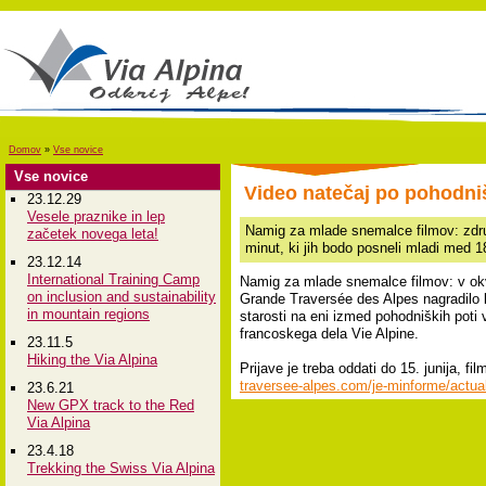
Domov
»
Vse novice
Vse novice
Video natečaj po pohodni
23.12.29
Vesele praznike in lep
Namig za mlade snemalce filmov: zdru
začetek novega leta!
minut, ki jih bodo posneli mladi med 18
23.12.14
International Training Camp
Namig za mlade snemalce filmov: v okv
on inclusion and sustainability
Grande Traversée des Alpes nagradilo k
in mountain regions
starosti na eni izmed pohodniških poti 
francoskega dela Vie Alpine.
23.11.5
Hiking the Via Alpina
Prijave je treba oddati do 15. junija, f
traversee-alpes.com/je-minforme/actual
23.6.21
New GPX track to the Red
Via Alpina
23.4.18
Trekking the Swiss Via Alpina