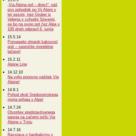
„Via Alpina.red – direct“: naš
prvi pohodnik po Vii Alpini v
tej sezoni, Igor Gruber iz
Velenja v vzhodni Sloveniji,
se bo na svojo pot čez Alpe v
100 dneh odpravil 6. junija
15.5.14
Pomagajte ohraniti kakovost
poti – sporočite morebitne
težave!
15.2.11
Alpine Line
14.12.10
Na voljo ponovno našitek Vie
Alpine!
14.8.1
Pohod okoli Sredozemskega
morja prihaja v Alpe!
14.7.24
Otvoritev predstavitvenega
panoja na začetni točki Vie
Alpine v Trstu
14.7.16
Razstava o hanibalizmu v