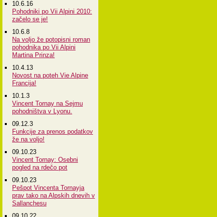
10.6.16
Pohodniki po Vii Alpini 2010:
začelo se je!
10.6.8
Na voljo že potopisni roman
pohodnika po Vii Alpini
Martina Prinza!
10.4.13
Novost na poteh Vie Alpine
Francija!
10.1.3
Vincent Tornay na Sejmu
pohodništva v Lyonu.
09.12.3
Funkcije za prenos podatkov
že na voljo!
09.10.23
Vincent Tornay: Osebni
pogled na rdečo pot
09.10.23
Pešpot Vincenta Tornayja
prav tako na Alpskih dnevih v
Sallanchesu
09.10.22