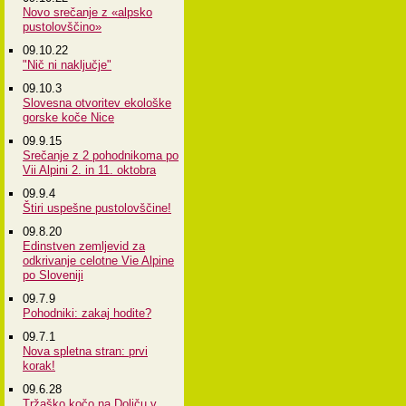
Novo srečanje z «alpsko
pustolovščino»
09.10.22
"Nič ni naključje"
09.10.3
Slovesna otvoritev ekološke
gorske koče Nice
09.9.15
Srečanje z 2 pohodnikoma po
Vii Alpini 2. in 11. oktobra
09.9.4
Štiri uspešne pustolovščine!
09.8.20
Edinstven zemljevid za
odkrivanje celotne Vie Alpine
po Sloveniji
09.7.9
Pohodniki: zakaj hodite?
09.7.1
Nova spletna stran: prvi
korak!
09.6.28
Tržaško kočo na Doliču v