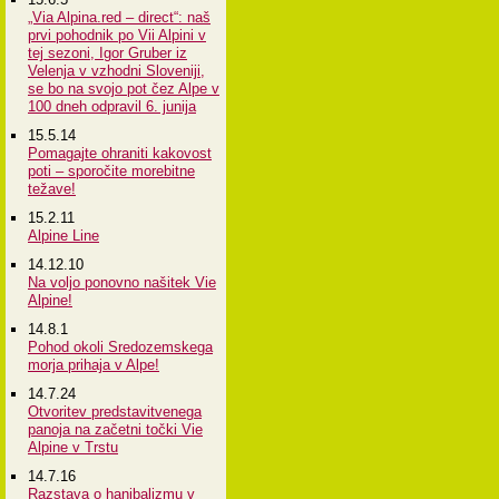
„Via Alpina.red – direct“: naš
prvi pohodnik po Vii Alpini v
tej sezoni, Igor Gruber iz
Velenja v vzhodni Sloveniji,
se bo na svojo pot čez Alpe v
100 dneh odpravil 6. junija
15.5.14
Pomagajte ohraniti kakovost
poti – sporočite morebitne
težave!
15.2.11
Alpine Line
14.12.10
Na voljo ponovno našitek Vie
Alpine!
14.8.1
Pohod okoli Sredozemskega
morja prihaja v Alpe!
14.7.24
Otvoritev predstavitvenega
panoja na začetni točki Vie
Alpine v Trstu
14.7.16
Razstava o hanibalizmu v