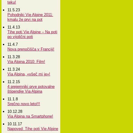
teku!
11.5.23
Pohodniki Vie Alpine 2011:
kmalu že prvi na pot
11.4.13
Tihe poti Vie Alpine – Na poti
po vijolični poti
11.4.7
Nova prenočišča v Franciji!
11.3.28
Via Alpina 2010: Film!
11.3.24
Via Alpina, «všeč mi je»!
11.2.15
4 prejemniki prve potovalne
štipendije Via Alpina
11.1.8
Srečno novo leto!!!
10.12.28
Via Alpina na Smartphone!
10.11.17
Napoved: Tihe poti Vie Alpine