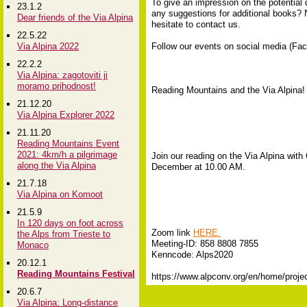
To give an impression on the potential 
23.1.2
any suggestions for additional books? N
Dear friends of the Via Alpina
hesitate to contact us.
22.5.22
Via Alpina 2022
Follow our events on social media (F
22.2.2
Via Alpina: zagotoviti ji
moramo prihodnost!
Reading Mountains and the Via Alpina!
21.12.20
Via Alpina Explorer 2022
21.11.20
Reading Mountains Event
2021: 4km/h a pilgrimage
Join our reading on the Via Alpina wit
along the Via Alpina
December at 10.00 AM.
21.7.18
Via Alpina on Komoot
21.5.9
In 120 days on foot across
Zoom link
HERE.
the Alps from Trieste to
Meeting-ID: 858 8808 7855
Monaco
Kenncode: Alps2020
20.12.1
Reading Mountains Festival
https://www.alpconv.org/en/home/projec
20.6.7
Via Alpina: Long-distance