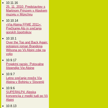
10.11.16
25. 11. 2010: Predstavitev s
Martinom Prinzem v Alpskem
muzeju v Münchnu
10.10.14
«Via Alpina FFME 2011»:
Prečkanje Alp in srečanja
gorskih športnikov
10.10.1
Over the Top and Back Again:
potopisni roman Brandona
Wilsona po Vii Alpini zdaj na
voljo
10.9.17
Projektni razpis: Potovalne
štipendije Vie Alpine
10.9.7
Letno srečanje mreže Via
Alpina v Bohinju v Sloveniji
10.9.6
SUPERALP4: Alpska
konvencija z mediji tudi po Vii
Alpini
10.8.13