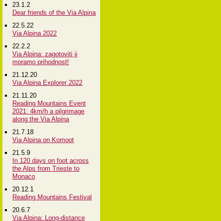
23.1.2
Dear friends of the Via Alpina
22.5.22
Via Alpina 2022
22.2.2
Via Alpina: zagotoviti ji
moramo prihodnost!
21.12.20
Via Alpina Explorer 2022
21.11.20
Reading Mountains Event
2021: 4km/h a pilgrimage
along the Via Alpina
21.7.18
Via Alpina on Komoot
21.5.9
In 120 days on foot across
the Alps from Trieste to
Monaco
20.12.1
Reading Mountains Festival
20.6.7
Via Alpina: Long-distance