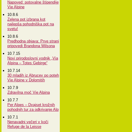
Napoved: potovalne štipendije
Vie Alpine
10.8.6
Zelena pot izbrana kot
najlepša pohodniška pot na
svetu!
10.8.6
Predhodna objava: Prve strani
pripovedi Brandona Wilsona
10.7.15
Novi prirodoslovni vodnik „Via
Alpina – Totes Gebirge“
10.7.14
30 mladih iz Abrucev po poteh
Vie Alpine v Dolomitih
10.7.9
Zdravilna moč Vie Alpina
10.7.7
Per Alpes – Dvajset krožnih
pohodnih tur za odkrivanje Alp
10.7.1
Nenavadni večeri v koči
Refuge de la Leisse