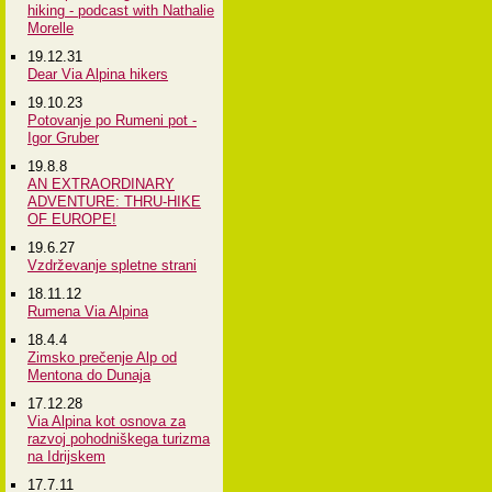
hiking - podcast with Nathalie
Morelle
19.12.31
Dear Via Alpina hikers
19.10.23
Potovanje po Rumeni pot -
Igor Gruber
19.8.8
AN EXTRAORDINARY
ADVENTURE: THRU-HIKE
OF EUROPE!
19.6.27
Vzdrževanje spletne strani
18.11.12
Rumena Via Alpina
18.4.4
Zimsko prečenje Alp od
Mentona do Dunaja
17.12.28
Via Alpina kot osnova za
razvoj pohodniškega turizma
na Idrijskem
17.7.11