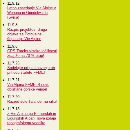
11.9.12
Letno zasedanje Vie Alpine v
Wengnu in Grindelwaldu
(Švica)
11.9.8
Razpis projektov: druga
objava za Potovalne
štipendije Vie Alpine
11.9.6
GPS Tracks visoke ločljivosti
zdaj že na 70 % etap!
11.7.25
Sodelujte pri praznovanju ob
prihodu štafete FFME!
11.7.21
Via Alpina-FFME: 4 novo
obiskane gorske verige!
11.7.20
Razred šole Talander na cilju!
11.7.13
Z Vio Alpino po Primorskih in
Ligurijskih Alpah: nova izdaja
topografskega vodnika