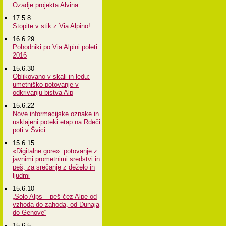
Ozadje projekta Alvina
17.5.8
Stopite v stik z Via Alpino!
16.6.29
Pohodniki po Via Alpini poleti
2016
15.6.30
Oblikovano v skali in ledu:
umetniško potovanje v
odkrivanju bistva Alp
15.6.22
Nove informacijske oznake in
usklajeni poteki etap na Rdeči
poti v Švici
15.6.15
«Digitalne gore»: potovanje z
javnimi prometnimi sredstvi in
peš, za srečanje z deželo in
ljudmi
15.6.10
„Solo Alps – peš čez Alpe od
vzhoda do zahoda, od Dunaja
do Genove“
15.6.5