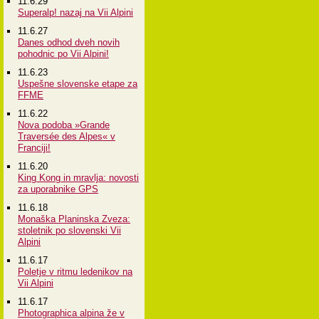
11.6.29
Superalp! nazaj na Vii Alpini
11.6.27
Danes odhod dveh novih
pohodnic po Vii Alpini!
11.6.23
Uspešne slovenske etape za
FFME
11.6.22
Nova podoba »Grande
Traversée des Alpes« v
Franciji!
11.6.20
King Kong in mravlja: novosti
za uporabnike GPS
11.6.18
Monaška Planinska Zveza:
stoletnik po slovenski Vii
Alpini
11.6.17
Poletje v ritmu ledenikov na
Vii Alpini
11.6.17
Photographica alpina že v