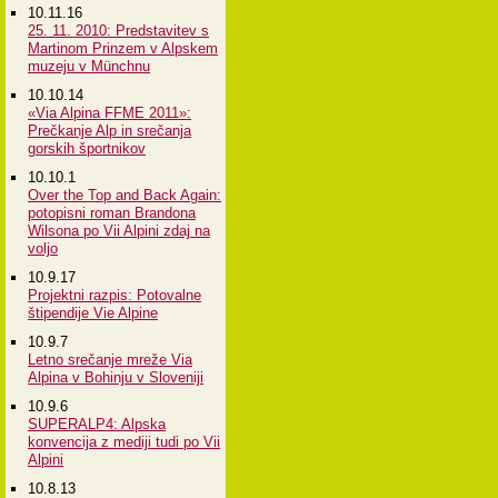
10.11.16
25. 11. 2010: Predstavitev s
Martinom Prinzem v Alpskem
muzeju v Münchnu
10.10.14
«Via Alpina FFME 2011»:
Prečkanje Alp in srečanja
gorskih športnikov
10.10.1
Over the Top and Back Again:
potopisni roman Brandona
Wilsona po Vii Alpini zdaj na
voljo
10.9.17
Projektni razpis: Potovalne
štipendije Vie Alpine
10.9.7
Letno srečanje mreže Via
Alpina v Bohinju v Sloveniji
10.9.6
SUPERALP4: Alpska
konvencija z mediji tudi po Vii
Alpini
10.8.13