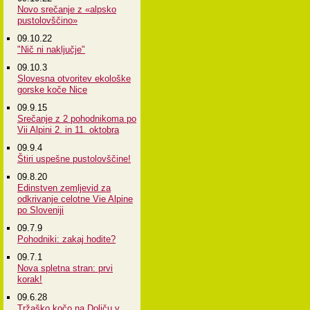
Novo srečanje z «alpsko
pustolovščino»
09.10.22
"Nič ni naključje"
09.10.3
Slovesna otvoritev ekološke
gorske koče Nice
09.9.15
Srečanje z 2 pohodnikoma po
Vii Alpini 2. in 11. oktobra
09.9.4
Štiri uspešne pustolovščine!
09.8.20
Edinstven zemljevid za
odkrivanje celotne Vie Alpine
po Sloveniji
09.7.9
Pohodniki: zakaj hodite?
09.7.1
Nova spletna stran: prvi
korak!
09.6.28
Tržaško kočo na Doliču v