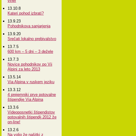
viher
13.10.8
Kateri pohod izbrati?
13.9.23
Pohodnikova sanjarjenja
13.9.20
Srečati lokalno prebivalstvo
13.7.5
600 km – 5 dni – 3 dežele
13.7.3
Novice pohodnikov po Vii
Alpini za leto 2013
13.5.14
Via Alpina v ruskem jeziku
13.3.12
4 prejemniki prve potovalne
štipendije Via Alpina
13.3.6
Videoposnetki štipendistov
potovalnih štipendij 2012 že
on-line!
13.2.6
Na voljo že našitki z