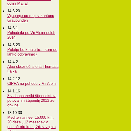
dolini Maira!
14.6.20
Vijuganje po meji v kantonu
Graubünden
14.6.1
Pohodniki po Vii Alpini poleti
2014
14.5.23
Poletje bo kmalu tu... kam se
lahko odpravimo?
14.4.2
Alpe skozi oči slona Thomasa
Falka
14.2.12
CIPRA na pohodu v Vii Alpini
14.1.16
3 videoposnetki štipendistov
potovalnih štipendij 2013 že
on-line!
13.10.30
Mediterr année: 15.000 km,
20 dežel, 12 mesecev v
pomoč otrokom, žrtev vojnih