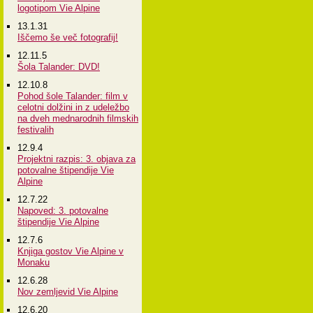
logotipom Vie Alpine
13.1.31
Iščemo še več fotografij!
12.11.5
Šola Talander: DVD!
12.10.8
Pohod šole Talander: film v
celotni dolžini in z udeležbo
na dveh mednarodnih filmskih
festivalih
12.9.4
Projektni razpis: 3. objava za
potovalne štipendije Vie
Alpine
12.7.22
Napoved: 3. potovalne
štipendije Vie Alpine
12.7.6
Knjiga gostov Vie Alpine v
Monaku
12.6.28
Nov zemljevid Vie Alpine
12.6.20