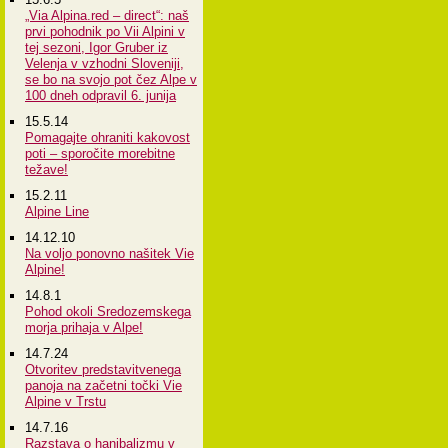
„Via Alpina.red – direct“: naš
prvi pohodnik po Vii Alpini v
tej sezoni, Igor Gruber iz
Velenja v vzhodni Sloveniji,
se bo na svojo pot čez Alpe v
100 dneh odpravil 6. junija
15.5.14
Pomagajte ohraniti kakovost
poti – sporočite morebitne
težave!
15.2.11
Alpine Line
14.12.10
Na voljo ponovno našitek Vie
Alpine!
14.8.1
Pohod okoli Sredozemskega
morja prihaja v Alpe!
14.7.24
Otvoritev predstavitvenega
panoja na začetni točki Vie
Alpine v Trstu
14.7.16
Razstava o hanibalizmu v