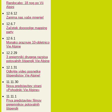
Randocabo: 18 nog po Vii
Alpini
12.6.12
Zanima nas vaše mnenje!
12.6.7
Začetek dooooolge mapping
party
12.6.1
Monako praznuje 10-obletnico
Vie Alpine
12.2.29
3 prejemniki drugega razpisa
potovalnih štipendij Vie Alpine
12.1.31
Odkrijte video posnetke
štipendistov Vie Alpine!
11.11.30
Nova predstavitev strani
«Pohodniki Vie Alpine»
11.11.1
Prva predstavitev filmov
prejemnikov potovalnih
štipendij