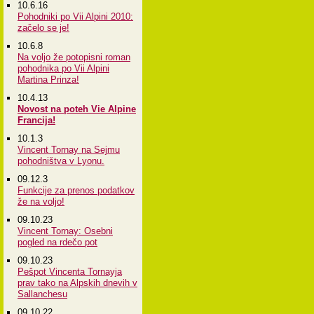
10.6.16
Pohodniki po Vii Alpini 2010:
začelo se je!
10.6.8
Na voljo že potopisni roman
pohodnika po Vii Alpini
Martina Prinza!
10.4.13
Novost na poteh Vie Alpine
Francija!
10.1.3
Vincent Tornay na Sejmu
pohodništva v Lyonu.
09.12.3
Funkcije za prenos podatkov
že na voljo!
09.10.23
Vincent Tornay: Osebni
pogled na rdečo pot
09.10.23
Pešpot Vincenta Tornayja
prav tako na Alpskih dnevih v
Sallanchesu
09.10.22