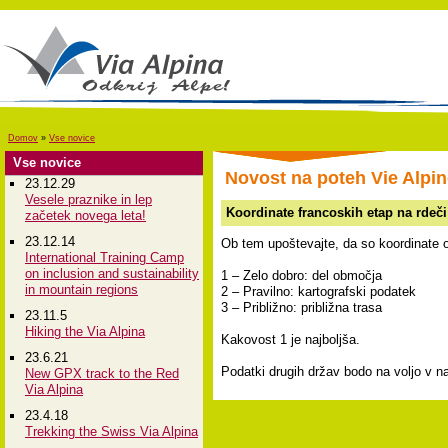
Domov
»
Vse novice
Vse novice
Novost na poteh Vie Alpin
23.12.29
Vesele praznike in lep
Koordinate francoskih etap na rdeči i
začetek novega leta!
23.12.14
Ob tem upoštevajte, da so koordinate o
International Training Camp
on inclusion and sustainability
1 – Zelo dobro: del območja
in mountain regions
2 – Pravilno: kartografski podatek
3 – Približno: približna trasa
23.11.5
Hiking the Via Alpina
Kakovost 1 je najboljša.
23.6.21
Podatki drugih držav bodo na voljo v
New GPX track to the Red
Via Alpina
23.4.18
Trekking the Swiss Via Alpina