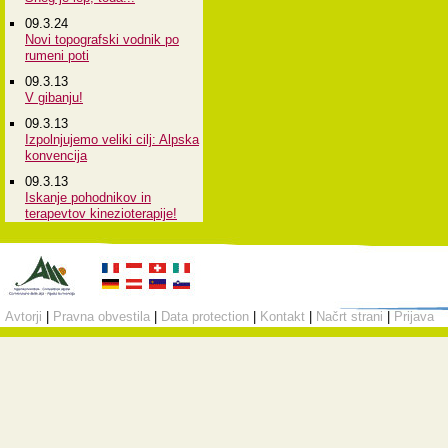
09.3.24
Novi topografski vodnik po
rumeni poti
09.3.13
V gibanju!
09.3.13
Izpolnjujemo veliki cilj: Alpska
konvencija
09.3.13
Iskanje pohodnikov in
terapevtov kinezioterapije!
Avtorji
|
Pravna obvestila
|
Data protection
|
Kontakt
|
Načrt strani
|
Prijava