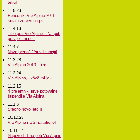
teku!
11.5.23
Pohodniki Vie Alpine 2011:
kmalu že prvi na pot
11.4.13
Tihe poti Vie Alpine – Na poti
po vijolični poti
11.4.7
Nova prenočišča v Franciji!
11.3.28
Via Alpina 2010: Film!
11.3.24
Via Alpina, «všeč mi je»!
11.2.15
4 prejemniki prve potovalne
štipendije Via Alpina
11.1.8
Srečno novo leto!!!
10.12.28
Via Alpina na Smartphone!
10.11.17
Napoved: Tihe poti Vie Alpine