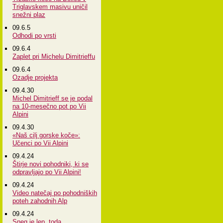
Triglavskem masivu uničil
snežni plaz
09.6.5
Odhodi po vrsti
09.6.4
Zaplet pri Michelu Dimitrieffu
09.6.4
Ozadje projekta
09.4.30
Michel Dimitrieff se je podal
na 10-mesečno pot po Vii
Alpini
09.4.30
«Naš cilj gorske koče»:
Učenci po Vii Alpini
09.4.24
Štirje novi pohodniki, ki se
odpravljajo po Vii Alpini!
09.4.24
Video natečaj po pohodniških
poteh zahodnih Alp
09.4.24
Sneg je lep, toda...