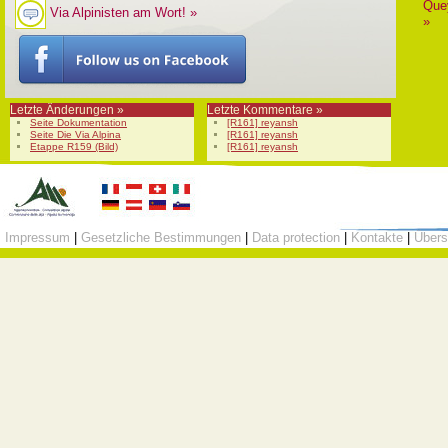
Que
Via Alpinisten am Wort! »
»
Letzte Änderungen »
Letzte Kommentare »
Seite Dokumentation
[R161] reyansh
Seite Die Via Alpina
[R161] reyansh
Etappe R159 (Bild)
[R161] reyansh
Impressum
|
Gesetzliche Bestimmungen
|
Data protection
|
Kontakte
|
Übers