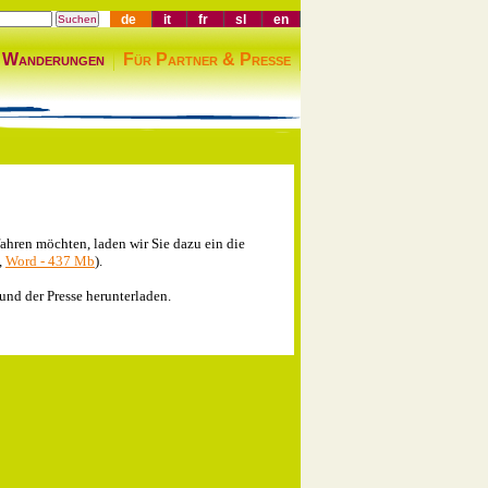
de
it
fr
sl
en
 Wanderungen
Für Partner & Presse
fahren möchten, laden wir Sie dazu ein die
,
Word - 437 Mb
).
nd der Presse herunterladen.