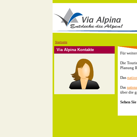
Startseite
Via Alpina Kontakte
Für weiter
Die Touri
Planung I
Das
nation
Das
nationa
über die g
Sehen Sie