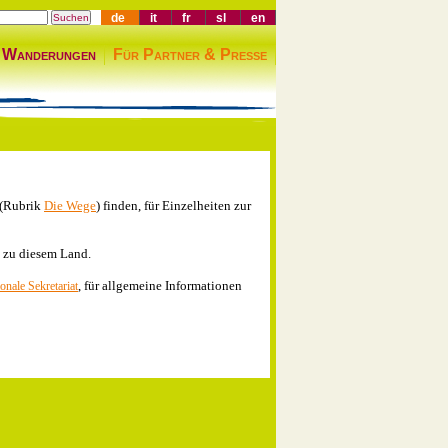
de
it
fr
sl
en
 Wanderungen
Für Partner & Presse
 (Rubrik
Die Wege
) finden, für Einzelheiten zur
 zu diesem Land.
, für allgemeine Informationen
ionale Sekretariat