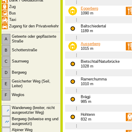
Bank / Geldautomat
|
Zug
Eggerberg
Bus
1090 m
Taxi
|
Zugang für den Privatverkehr
Baltschiedertal
1189 m
Geteerte oder gepflasterte
|
A
Straße
Ausserberg
1015 m
Schotterstraße
B
|
Saumweg
C
Bietschtal/Naturbrücke
1028 m
Bergweg
D
|
Rarnerchumma
Gesicherter Weg (Seil,
E
1010 m
Leiter)
|
Weglos
F
Brägji
985 m
Wanderweg (breiter, nicht
|
ausgesetzter Weg)
Hohtenn
Bergweg (teilweise eng und
832 m
ausgesetzt)
|
Alpiner Weg