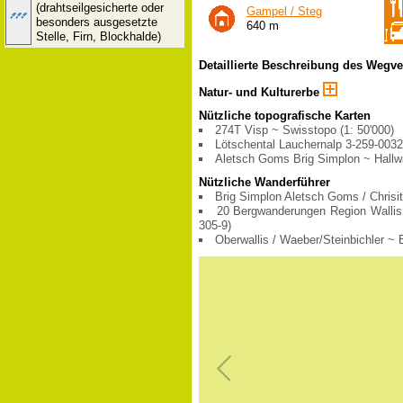
(drahtseilgesicherte oder
Gampel / Steg
besonders ausgesetzte
640 m
Stelle, Firn, Blockhalde)
Detaillierte Beschreibung des Wegv
Natur- und Kulturerbe
Nützliche topografische Karten
274T Visp ~ Swisstopo (1: 50'000)
Lötschental Lauchernalp 3-259-003
Aletsch Goms Brig Simplon ~ Hallw
Nützliche Wanderführer
Brig Simplon Aletsch Goms / Chrisi
20 Bergwanderungen Region Wallis
305-9)
Oberwallis / Waeber/Steinbichler ~