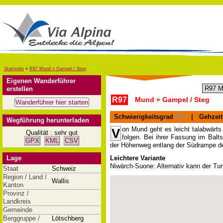
Startseite
»
R97 Mund » Gampel / Steg
Eigenen Wanderführer
erstellen
R97
Mund » Gampel / Steg
Schwierigkeitsgrad
|
Gehzeit
Wegführung herunterladen
on Mund geht es leicht talabwärts
V
Qualität : sehr gut
folgen. Bei ihrer Fassung im Balt
GPX
KML
CSV
der Höhenweg entlang der Südrampe de
Lage
Leichtere Variante
Niwärch-Suone: Alternativ kann der Tu
Staat
Schweiz
Region / Land /
Wallis
Kanton
Provinz /
Landkreis
Gemeinde
Berggruppe /
Lötschberg