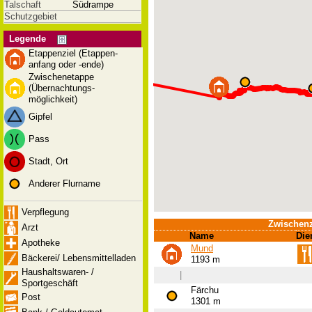
Talschaft
Südrampe
Schutzgebiet
Legende
Etappenziel (Etappen-
anfang oder -ende)
Zwischenetappe
(Übernachtungs-
möglichkeit)
Gipfel
Pass
Stadt, Ort
Anderer Flurname
Verpflegung
Zwischenz
Arzt
Name
Die
Apotheke
Mund
Bäckerei/ Lebensmittelladen
1193 m
Haushaltswaren- /
|
Sportgeschäft
Färchu
Post
1301 m