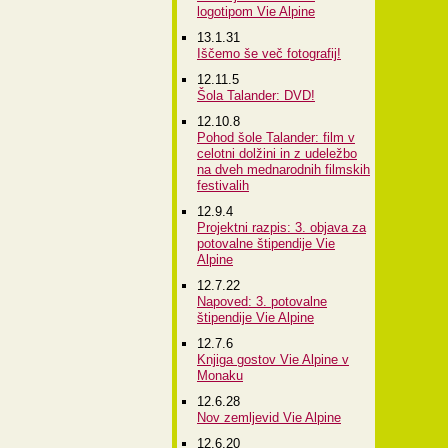
logotipom Vie Alpine
13.1.31
Iščemo še več fotografij!
12.11.5
Šola Talander: DVD!
12.10.8
Pohod šole Talander: film v
celotni dolžini in z udeležbo
na dveh mednarodnih filmskih
festivalih
12.9.4
Projektni razpis: 3. objava za
potovalne štipendije Vie
Alpine
12.7.22
Napoved: 3. potovalne
štipendije Vie Alpine
12.7.6
Knjiga gostov Vie Alpine v
Monaku
12.6.28
Nov zemljevid Vie Alpine
12.6.20