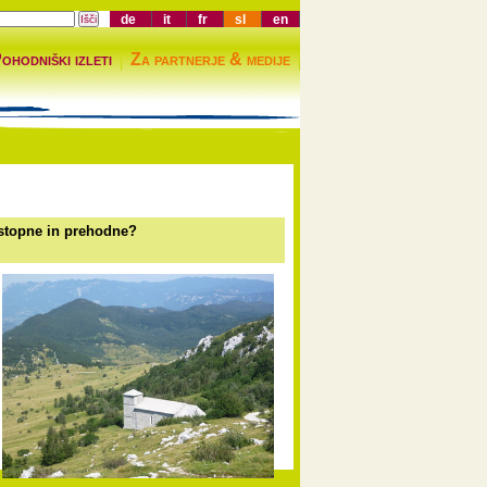
de
it
fr
sl
en
ohodniški izleti
Za partnerje & medije
ostopne in prehodne?