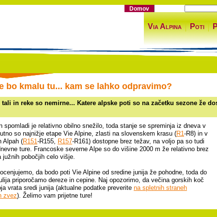
Domov
Via Alpina
Poti
P
je bo kmalu tu... kam se lahko odpravimo?
 tali in reke so nemirne... Katere alpske poti so na začetku sezone že d
n spomladi je relativno obilno snežilo, toda stanje se spreminja iz dneva v
utno so najnižje etape Vie Alpine, zlasti na slovenskem krasu (
R1
-R8) in v
h Alpah (
R151
-R155,
R157
-R161) dostopne brez težav, na voljo pa so tudi
dnevne ture. Francoske severne Alpe so do višine 2000 m že relativno brez
 južnih pobočjih celo višje.
ocenjujemo, da bodo poti Vie Alpine od sredine junija že pohodne, toda do
ulija priporočamo dereze in cepine. Naj opozorimo, da večina gorskih koč
ja vrata sredi junija (aktualne podatke preverite
na spletnih straneh
h zvez
). Želimo vam prijetne ture!