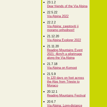
23.1.2
Dear friends of the Via Alpina
22.5.22
Via Alpina 2022
22.2.2
Via Alpina: zagotoviti ji
moramo prihodnost!
21.12.20
Via Alpina Explorer 2022
21.11.20
Reading Mountains Event
2021: 4km/h a pilgrimage
along the Via Alpina
21.7.18
Via Alpina on Komoot
21.5.9
In 120 days on foot across
the Alps from Trieste to
Monaco
20.12.1
Reading Mountains Festival
20.6.7
Via Alpina: Long-distance