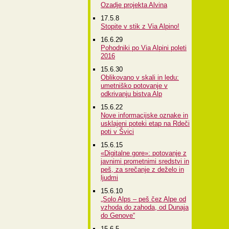
Ozadje projekta Alvina
17.5.8
Stopite v stik z Via Alpino!
16.6.29
Pohodniki po Via Alpini poleti
2016
15.6.30
Oblikovano v skali in ledu:
umetniško potovanje v
odkrivanju bistva Alp
15.6.22
Nove informacijske oznake in
usklajeni poteki etap na Rdeči
poti v Švici
15.6.15
«Digitalne gore»: potovanje z
javnimi prometnimi sredstvi in
peš, za srečanje z deželo in
ljudmi
15.6.10
„Solo Alps – peš čez Alpe od
vzhoda do zahoda, od Dunaja
do Genove“
15.6.5