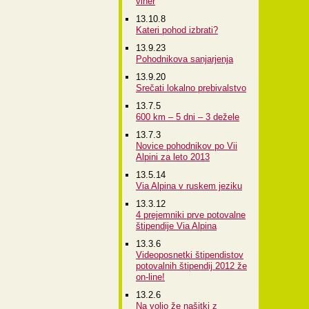
viher
13.10.8
Kateri pohod izbrati?
13.9.23
Pohodnikova sanjarjenja
13.9.20
Srečati lokalno prebivalstvo
13.7.5
600 km – 5 dni – 3 dežele
13.7.3
Novice pohodnikov po Vii
Alpini za leto 2013
13.5.14
Via Alpina v ruskem jeziku
13.3.12
4 prejemniki prve potovalne
štipendije Via Alpina
13.3.6
Videoposnetki štipendistov
potovalnih štipendij 2012 že
on-line!
13.2.6
Na voljo že našitki z