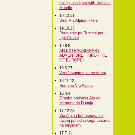
hiking - podcast with Nathalie
Morelle
19.12.31
Dear Via Alpina hikers
19.10.23
Potovanje po Rumeni pot -
Igor Gruber
19.8.8
AN EXTRAORDINARY
ADVENTURE: THRU-HIKE
OF EUROPE!
19.6.27
Vzdrževanje spletne strani
18.11.12
Rumena Via Alpina
18.4.4
Zimsko prečenje Alp od
Mentona do Dunaja
17.12.28
Via Alpina kot osnova za
razvoj pohodniškega turizma
na Idrijskem
17.7.11