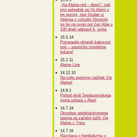
„Via Alpina.red – direct“: naš
prvi pohodnik po Vii Alpini v
tej sezoni, Igor Gruber iz
Velenja v vzhodni Sloveniji,
se bo na svojo pot čez Alpe v
100 dneh odpravil 6. junija
15.5.14
Pomagajte ohraniti kakovost
poti – sporočite morebitne
težave!
15.2.11
Alpine Line
14.12.10
Na voljo ponovno našitek Vie
Alpine!
14.8.1
Pohod okoli Sredozemskega
morja prihaja v Alpe!
14.7.24
Otvoritev predstavitvenega
panoja na začetni točki Vie
Alpine v Trstu
14.7.16
Razstava o hanibalizmu v