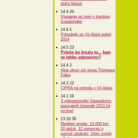
dolini Maira!
14.6.20
Vijuganje po meji v kantonu
Graubünden
14.6.1
Pohodniki po Vii Alpini poleti
2014
14.5.23
Poletje bo kmalu tu... kam
se lahko odpravimo?
14.4.2
Alpe skozi oči slona Thomasa
Falka
14.2.12
CIPRA na pohodu v Vii Alpini
14.1.16
3 videoposnetki štipendistov
potovalnih štipendij 2013 že
on-line!
13.10.30
Mediterr année: 15.000 km,
20 dežel, 12 mesecev v
pomoč otrokom, žrtev vojnih