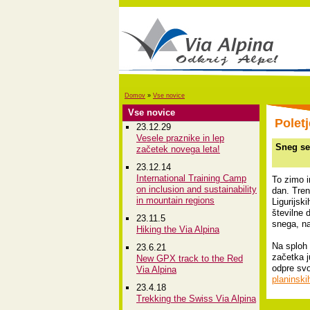
Domov
»
Vse novice
Vse novice
Polet
23.12.29
Vesele praznike in lep
Sneg se
začetek novega leta!
23.12.14
International Training Camp
To zimo i
on inclusion and sustainability
dan. Tren
in mountain regions
Ligurijski
številne 
23.11.5
snega, na
Hiking the Via Alpina
Na sploh 
23.6.21
začetka j
New GPX track to the Red
odpre svo
Via Alpina
planinski
23.4.18
Trekking the Swiss Via Alpina