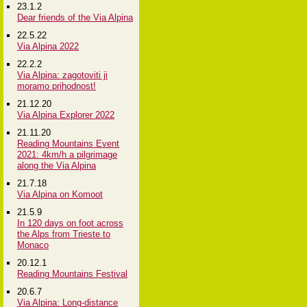
23.1.2
Dear friends of the Via Alpina
22.5.22
Via Alpina 2022
22.2.2
Via Alpina: zagotoviti ji
moramo prihodnost!
21.12.20
Via Alpina Explorer 2022
21.11.20
Reading Mountains Event
2021: 4km/h a pilgrimage
along the Via Alpina
21.7.18
Via Alpina on Komoot
21.5.9
In 120 days on foot across
the Alps from Trieste to
Monaco
20.12.1
Reading Mountains Festival
20.6.7
Via Alpina: Long-distance