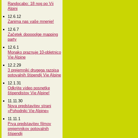
Randocabo: 18 nog po Vii
Alpini
12.6.12
Zanima nas vaše mnenje!
12.6.7
Začetek dooooolge mapping
party
12.6.1
Monako praznuje 10-obletnico
Vie Alpine
12.2.29
3 prejemniki drugega razpisa
potovalnih štipendij Vie Alpine
12.1.31
Odkrijte video posnetke
štipendistov Vie Alpine!
11.11.30
Nova predstavitev strani
«Pohodniki Vie Alpine»
11.11.1
Prva predstavitev filmov
prejemnikov potovalnih
štipendij