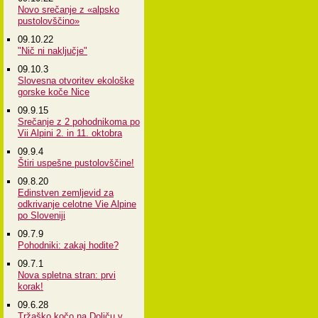
Novo srečanje z «alpsko
pustolovščino»
09.10.22
"Nič ni naključje"
09.10.3
Slovesna otvoritev ekološke
gorske koče Nice
09.9.15
Srečanje z 2 pohodnikoma po
Vii Alpini 2. in 11. oktobra
09.9.4
Štiri uspešne pustolovščine!
09.8.20
Edinstven zemljevid za
odkrivanje celotne Vie Alpine
po Sloveniji
09.7.9
Pohodniki: zakaj hodite?
09.7.1
Nova spletna stran: prvi
korak!
09.6.28
Tržaško kočo na Doliču v