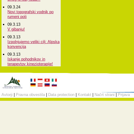
09.3.24
Novi topografski vodnik po
rumeni poti
09.3.13
V gibanju!
09.3.13
Izpolnjujemo veliki cilj: Alpska
konvencija
09.3.13
Iskanje pohodnikov in
terapevtov kinezioterapije!
Avtorji
|
Pravna obvestila
|
Data protection
|
Kontakt
|
Načrt strani
|
Prijava