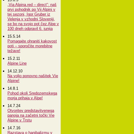
„Via Alpina.red – direct“: naš
prvi pohodnik po Vii Alpini v
tej sezoni, Igor Gruber iz
Velenja v vzhodni Sloveniji,
se bo na svojo pot čez Alpe v
100 dneh odpravil 6. junija
15.5.14
Pomagajte ohraniti kakovost
poti – sporočite morebitne
težave!
15.2.11
Alpine Line
14.12.10
Na voljo ponovno našitek Vie
Alpine!
14.8.1
Pohod okoli Sredozemskega
morja prihaja v Alpe!
14.7.24
Otvoritev predstavitvenega
panoja na začetni točki Vie
Alpine v Trstu
14.7.16
Razstava o hanibalizmu v