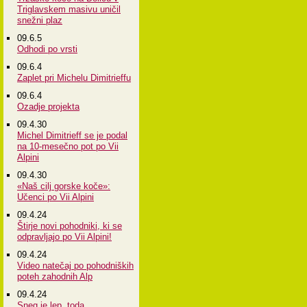
Triglavskem masivu uničil
snežni plaz
09.6.5
Odhodi po vrsti
09.6.4
Zaplet pri Michelu Dimitrieffu
09.6.4
Ozadje projekta
09.4.30
Michel Dimitrieff se je podal
na 10-mesečno pot po Vii
Alpini
09.4.30
«Naš cilj gorske koče»:
Učenci po Vii Alpini
09.4.24
Štirje novi pohodniki, ki se
odpravljajo po Vii Alpini!
09.4.24
Video natečaj po pohodniških
poteh zahodnih Alp
09.4.24
Sneg je lep, toda...