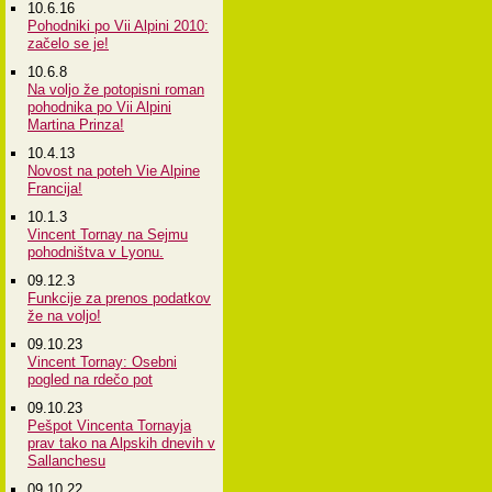
10.6.16
Pohodniki po Vii Alpini 2010:
začelo se je!
10.6.8
Na voljo že potopisni roman
pohodnika po Vii Alpini
Martina Prinza!
10.4.13
Novost na poteh Vie Alpine
Francija!
10.1.3
Vincent Tornay na Sejmu
pohodništva v Lyonu.
09.12.3
Funkcije za prenos podatkov
že na voljo!
09.10.23
Vincent Tornay: Osebni
pogled na rdečo pot
09.10.23
Pešpot Vincenta Tornayja
prav tako na Alpskih dnevih v
Sallanchesu
09.10.22