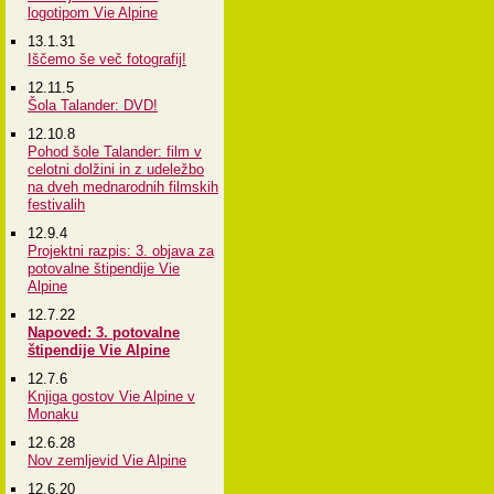
logotipom Vie Alpine
13.1.31
Iščemo še več fotografij!
12.11.5
Šola Talander: DVD!
12.10.8
Pohod šole Talander: film v
celotni dolžini in z udeležbo
na dveh mednarodnih filmskih
festivalih
12.9.4
Projektni razpis: 3. objava za
potovalne štipendije Vie
Alpine
12.7.22
Napoved: 3. potovalne
štipendije Vie Alpine
12.7.6
Knjiga gostov Vie Alpine v
Monaku
12.6.28
Nov zemljevid Vie Alpine
12.6.20