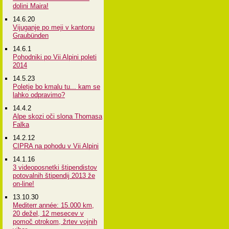
dolini Maira!
14.6.20
Vijuganje po meji v kantonu
Graubünden
14.6.1
Pohodniki po Vii Alpini poleti
2014
14.5.23
Poletje bo kmalu tu... kam se
lahko odpravimo?
14.4.2
Alpe skozi oči slona Thomasa
Falka
14.2.12
CIPRA na pohodu v Vii Alpini
14.1.16
3 videoposnetki štipendistov
potovalnih štipendij 2013 že
on-line!
13.10.30
Mediterr année: 15.000 km,
20 dežel, 12 mesecev v
pomoč otrokom, žrtev vojnih