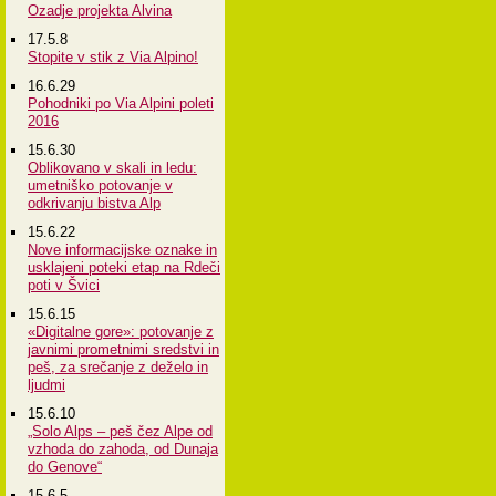
Ozadje projekta Alvina
17.5.8
Stopite v stik z Via Alpino!
16.6.29
Pohodniki po Via Alpini poleti
2016
15.6.30
Oblikovano v skali in ledu:
umetniško potovanje v
odkrivanju bistva Alp
15.6.22
Nove informacijske oznake in
usklajeni poteki etap na Rdeči
poti v Švici
15.6.15
«Digitalne gore»: potovanje z
javnimi prometnimi sredstvi in
peš, za srečanje z deželo in
ljudmi
15.6.10
„Solo Alps – peš čez Alpe od
vzhoda do zahoda, od Dunaja
do Genove“
15.6.5