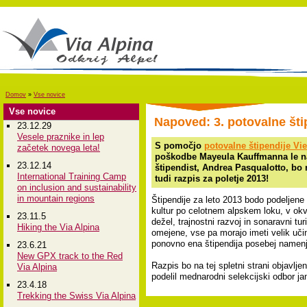
Domov
»
Vse novice
Vse novice
Napoved: 3. potovalne šti
23.12.29
Vesele praznike in lep
S pomočjo
potovalne štipendije Vi
začetek novega leta!
poškodbe Mayeula Kauffmanna le na 
23.12.14
štipendist, Andrea Pasqualotto, bo
International Training Camp
tudi razpis za poletje 2013!
on inclusion and sustainability
in mountain regions
Štipendije za leto 2013 bodo podeljene 
kultur po celotnem alpskem loku, v ok
23.11.5
dežel, trajnostni razvoj in sonaravni t
Hiking the Via Alpina
omejene, vse pa morajo imeti velik učin
ponovno ena štipendija posebej namenjen
23.6.21
New GPX track to the Red
Razpis bo na tej spletni strani objavlje
Via Alpina
podelil mednarodni selekcijski odbor ja
23.4.18
Trekking the Swiss Via Alpina