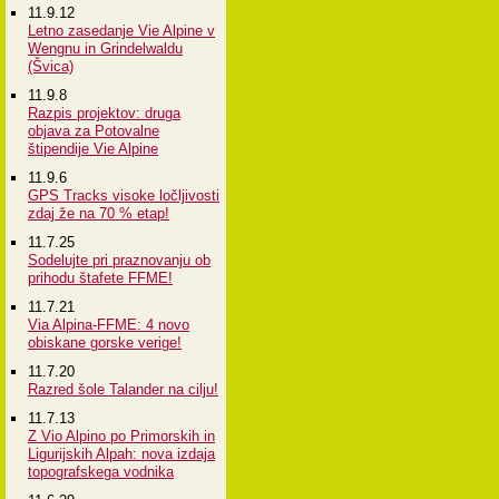
11.9.12
Letno zasedanje Vie Alpine v
Wengnu in Grindelwaldu
(Švica)
11.9.8
Razpis projektov: druga
objava za Potovalne
štipendije Vie Alpine
11.9.6
GPS Tracks visoke ločljivosti
zdaj že na 70 % etap!
11.7.25
Sodelujte pri praznovanju ob
prihodu štafete FFME!
11.7.21
Via Alpina-FFME: 4 novo
obiskane gorske verige!
11.7.20
Razred šole Talander na cilju!
11.7.13
Z Vio Alpino po Primorskih in
Ligurijskih Alpah: nova izdaja
topografskega vodnika