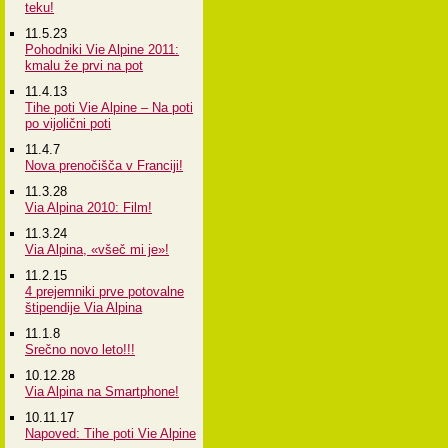
teku!
11.5.23
Pohodniki Vie Alpine 2011:
kmalu že prvi na pot
11.4.13
Tihe poti Vie Alpine – Na poti
po vijolični poti
11.4.7
Nova prenočišča v Franciji!
11.3.28
Via Alpina 2010: Film!
11.3.24
Via Alpina, «všeč mi je»!
11.2.15
4 prejemniki prve potovalne
štipendije Via Alpina
11.1.8
Srečno novo leto!!!
10.12.28
Via Alpina na Smartphone!
10.11.17
Napoved: Tihe poti Vie Alpine