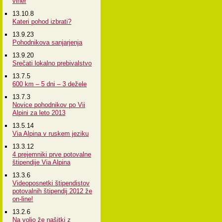
viher
13.10.8
Kateri pohod izbrati?
13.9.23
Pohodnikova sanjarjenja
13.9.20
Srečati lokalno prebivalstvo
13.7.5
600 km – 5 dni – 3 dežele
13.7.3
Novice pohodnikov po Vii
Alpini za leto 2013
13.5.14
Via Alpina v ruskem jeziku
13.3.12
4 prejemniki prve potovalne
štipendije Via Alpina
13.3.6
Videoposnetki štipendistov
potovalnih štipendij 2012 že
on-line!
13.2.6
Na voljo že našitki z