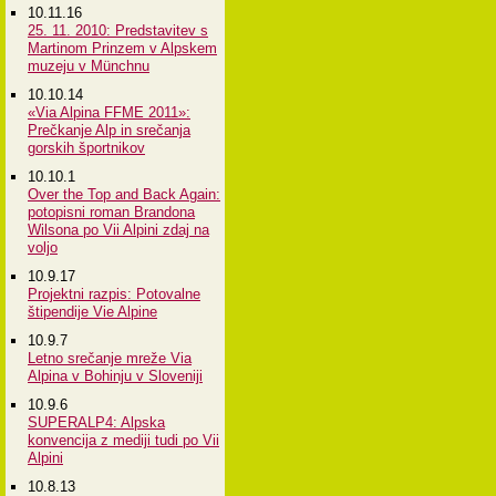
10.11.16
25. 11. 2010: Predstavitev s
Martinom Prinzem v Alpskem
muzeju v Münchnu
10.10.14
«Via Alpina FFME 2011»:
Prečkanje Alp in srečanja
gorskih športnikov
10.10.1
Over the Top and Back Again:
potopisni roman Brandona
Wilsona po Vii Alpini zdaj na
voljo
10.9.17
Projektni razpis: Potovalne
štipendije Vie Alpine
10.9.7
Letno srečanje mreže Via
Alpina v Bohinju v Sloveniji
10.9.6
SUPERALP4: Alpska
konvencija z mediji tudi po Vii
Alpini
10.8.13