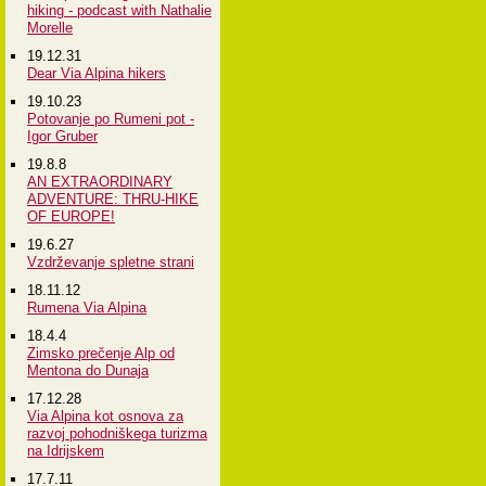
hiking - podcast with Nathalie
Morelle
19.12.31
Dear Via Alpina hikers
19.10.23
Potovanje po Rumeni pot -
Igor Gruber
19.8.8
AN EXTRAORDINARY
ADVENTURE: THRU-HIKE
OF EUROPE!
19.6.27
Vzdrževanje spletne strani
18.11.12
Rumena Via Alpina
18.4.4
Zimsko prečenje Alp od
Mentona do Dunaja
17.12.28
Via Alpina kot osnova za
razvoj pohodniškega turizma
na Idrijskem
17.7.11