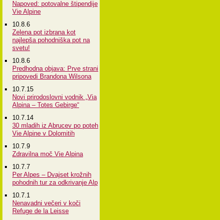
Napoved: potovalne štipendije
Vie Alpine
10.8.6
Zelena pot izbrana kot
najlepša pohodniška pot na
svetu!
10.8.6
Predhodna objava: Prve strani
pripovedi Brandona Wilsona
10.7.15
Novi prirodoslovni vodnik „Via
Alpina – Totes Gebirge“
10.7.14
30 mladih iz Abrucev po poteh
Vie Alpine v Dolomitih
10.7.9
Zdravilna moč Vie Alpina
10.7.7
Per Alpes – Dvajset krožnih
pohodnih tur za odkrivanje Alp
10.7.1
Nenavadni večeri v koči
Refuge de la Leisse