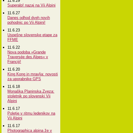
11.6.29
Superalp! nazaj na Vii Alpini
11.6.27
Danes odhod dveh novih
pohodnic po Vii Alpini!
11.6.23
Uspešne slovenske etape za
FFME
11.6.22
Nova podoba »Grande
Traversée des Alpes« v
Franciji!
11.6.20
King Kong in mravlja: novosti
za uporabnike GPS
11.6.18
Monaška Planinska Zveza:
stoletnik po slovenski Vii
Alpini
11.6.17
Poletje v ritmu ledenikov na
Vii Alpini
11.6.17
Photographica alpina že v