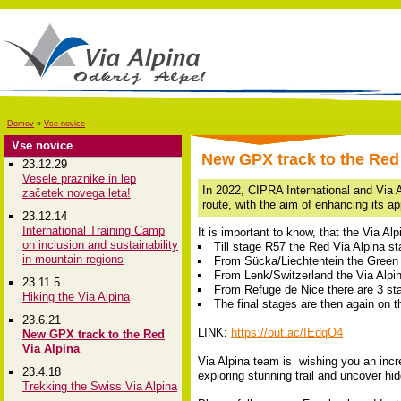
Domov
»
Vse novice
Vse novice
New GPX track to the Red 
23.12.29
Vesele praznike in lep
In 2022, CIPRA International and Via A
začetek novega leta!
route, with the aim of enhancing its a
23.12.14
International Training Camp
It is important to know, that the Via A
on inclusion and sustainability
Till stage R57 the Red Via Alpina sta
in mountain regions
From Sücka/Liechtentein the Green V
From Lenk/Switzerland the Via Alpin
23.11.5
From Refuge de Nice there are 3 st
Hiking the Via Alpina
The final stages are then again on 
23.6.21
LINK:
https://out.ac/IEdqO4
New GPX track to the Red
Via Alpina
Via Alpina team is wishing you an incr
23.4.18
exploring stunning trail and uncover hi
Trekking the Swiss Via Alpina