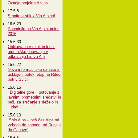
Ozadje projekta Alvina
17.5.8
Stopite v stik z Via Alpino!
16.6.29
Pohodniki po Via Alpini poleti
2016
15.6.30
Oblikovano v skali in ledu:
umetniško potovanje v
odkrivanju bistva Alp
15.6.22
Nove informacijske oznake in
usklajeni poteki etap na Rdeči
poti v Švici
15.6.15
«Digitalne gore»: potovanje z
javnimi prometnimi sredstvi in
peš, za srečanje z deželo in
ljudmi
15.6.10
„Solo Alps – peš čez Alpe od
vzhoda do zahoda, od Dunaja
do Genove“
15.6.5