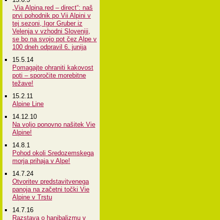
„Via Alpina.red – direct“: naš
prvi pohodnik po Vii Alpini v
tej sezoni, Igor Gruber iz
Velenja v vzhodni Sloveniji,
se bo na svojo pot čez Alpe v
100 dneh odpravil 6. junija
15.5.14
Pomagajte ohraniti kakovost
poti – sporočite morebitne
težave!
15.2.11
Alpine Line
14.12.10
Na voljo ponovno našitek Vie
Alpine!
14.8.1
Pohod okoli Sredozemskega
morja prihaja v Alpe!
14.7.24
Otvoritev predstavitvenega
panoja na začetni točki Vie
Alpine v Trstu
14.7.16
Razstava o hanibalizmu v