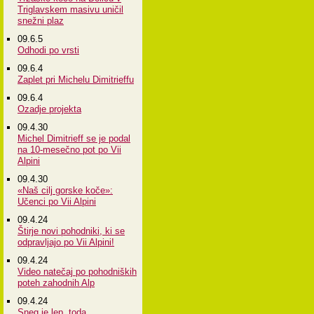
Triglavskem masivu uničil
snežni plaz
09.6.5
Odhodi po vrsti
09.6.4
Zaplet pri Michelu Dimitrieffu
09.6.4
Ozadje projekta
09.4.30
Michel Dimitrieff se je podal
na 10-mesečno pot po Vii
Alpini
09.4.30
«Naš cilj gorske koče»:
Učenci po Vii Alpini
09.4.24
Štirje novi pohodniki, ki se
odpravljajo po Vii Alpini!
09.4.24
Video natečaj po pohodniških
poteh zahodnih Alp
09.4.24
Sneg je lep, toda...