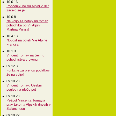
10.6.16
Pohodniki po Vii Alpini 2010:
začelo se je!
10.6.8
Na voljo že potopisni roman
pohodnika po Vii Alpini
Martina Prinza!
10.4.13
Novost na poteh Vie Alpine
Francija!
10.1.3
Vincent Tornay na Sejmu
pohodništva v Lyonu.
09.12.3
Funkcije za prenos podatkov
že na voljo!
09.10.23
Vincent Tornay: Osebni
pogled na rdečo pot
09.10.23
Pešpot Vincenta Tornayja
prav tako na Alpskih dnevih v
Sallanchesu
09.10.22