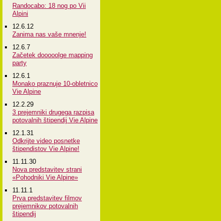
Randocabo: 18 nog po Vii
Alpini
12.6.12
Zanima nas vaše mnenje!
12.6.7
Začetek dooooolge mapping
party
12.6.1
Monako praznuje 10-obletnico
Vie Alpine
12.2.29
3 prejemniki drugega razpisa
potovalnih štipendij Vie Alpine
12.1.31
Odkrijte video posnetke
štipendistov Vie Alpine!
11.11.30
Nova predstavitev strani
«Pohodniki Vie Alpine»
11.11.1
Prva predstavitev filmov
prejemnikov potovalnih
štipendij