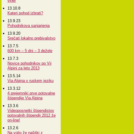
viher
13.10.8
Kateri pohod izbrati?
13.9.23
Pohodnikova sanjarjenja
13.9.20
Srečati lokalno prebivalstvo
13.7.5
600 km – 5 dni – 3 dežele
13.7.3
Novice pohodnikov po Vii
Alpini za leto 2013
13.5.14
Via Alpina v ruskem jeziku
13.3.12
4 prejemniki prve potovalne
štipendije Via Alpina
13.3.6
Videoposnetki štipendistov
potovalnih štipendij 2012 že
on-line!
13.2.6
Na voljo že našitki z