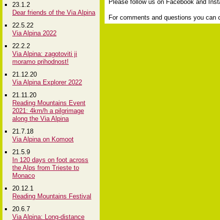
Please follow us on Facebook and Inst
23.1.2
Dear friends of the Via Alpina
For comments and questions you can co
22.5.22
Via Alpina 2022
22.2.2
Via Alpina: zagotoviti ji
moramo prihodnost!
21.12.20
Via Alpina Explorer 2022
21.11.20
Reading Mountains Event
2021: 4km/h a pilgrimage
along the Via Alpina
21.7.18
Via Alpina on Komoot
21.5.9
In 120 days on foot across
the Alps from Trieste to
Monaco
20.12.1
Reading Mountains Festival
20.6.7
Via Alpina: Long-distance