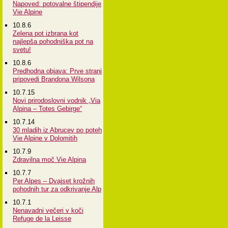
Napoved: potovalne štipendije
Vie Alpine
10.8.6
Zelena pot izbrana kot
najlepša pohodniška pot na
svetu!
10.8.6
Predhodna objava: Prve strani
pripovedi Brandona Wilsona
10.7.15
Novi prirodoslovni vodnik „Via
Alpina – Totes Gebirge“
10.7.14
30 mladih iz Abrucev po poteh
Vie Alpine v Dolomitih
10.7.9
Zdravilna moč Vie Alpina
10.7.7
Per Alpes – Dvajset krožnih
pohodnih tur za odkrivanje Alp
10.7.1
Nenavadni večeri v koči
Refuge de la Leisse