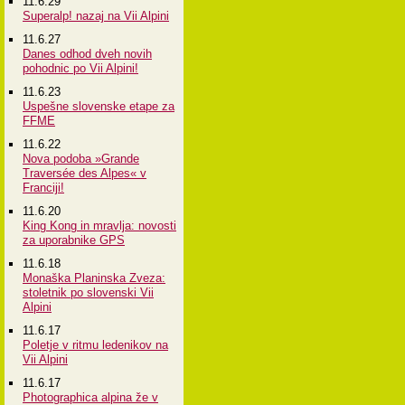
11.6.29
Superalp! nazaj na Vii Alpini
11.6.27
Danes odhod dveh novih
pohodnic po Vii Alpini!
11.6.23
Uspešne slovenske etape za
FFME
11.6.22
Nova podoba »Grande
Traversée des Alpes« v
Franciji!
11.6.20
King Kong in mravlja: novosti
za uporabnike GPS
11.6.18
Monaška Planinska Zveza:
stoletnik po slovenski Vii
Alpini
11.6.17
Poletje v ritmu ledenikov na
Vii Alpini
11.6.17
Photographica alpina že v