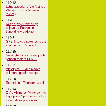
11.9.12
Letno zasedanje Vie Alpine v
Wengnu in Grindelwaldu
(Švica)
11.9.8
Razpis projektov: druga
objava za Potovalne
štipendije Vie Alpine
11.9.6
GPS Tracks visoke ločljivosti
zdaj že na 70 % etap!
11.7.25
Sodelujte pri praznovanju ob
prihodu štafete FFME!
11.7.21
Via Alpina-FFME: 4 novo
obiskane gorske verige!
11.7.20
Razred šole Talander na cilju!
11.7.13
Z Vio Alpino po Primorskih in
Ligurijskih Alpah: nova izdaja
topografskega vodnika