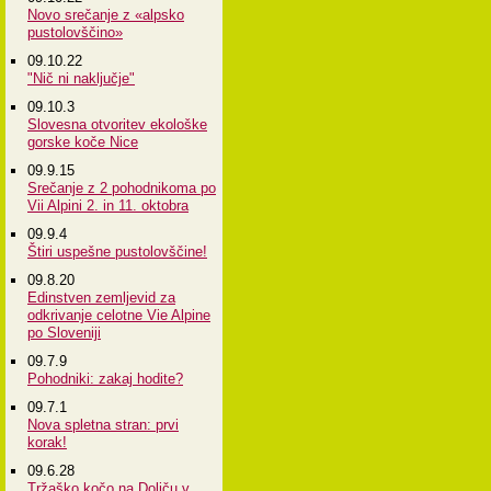
Novo srečanje z «alpsko
pustolovščino»
09.10.22
"Nič ni naključje"
09.10.3
Slovesna otvoritev ekološke
gorske koče Nice
09.9.15
Srečanje z 2 pohodnikoma po
Vii Alpini 2. in 11. oktobra
09.9.4
Štiri uspešne pustolovščine!
09.8.20
Edinstven zemljevid za
odkrivanje celotne Vie Alpine
po Sloveniji
09.7.9
Pohodniki: zakaj hodite?
09.7.1
Nova spletna stran: prvi
korak!
09.6.28
Tržaško kočo na Doliču v