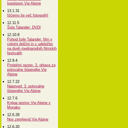
logotipom Vie Alpine
13.1.31
Iščemo še več fotografij!
12.11.5
Šola Talander: DVD!
12.10.8
Pohod šole Talander: film v
celotni dolžini in z udeležbo
na dveh mednarodnih filmskih
festivalih
12.9.4
Projektni razpis: 3. objava za
potovalne štipendije Vie
Alpine
12.7.22
Napoved: 3. potovalne
štipendije Vie Alpine
12.7.6
Knjiga gostov Vie Alpine v
Monaku
12.6.28
Nov zemljevid Vie Alpine
12.6.20