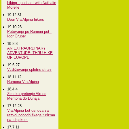
hiking - podcast with Nathalie
Morelle
19.12.31
Dear Via Alpina hikers
19.10.23
Potovanje po Rumeni pot -
Igor Gruber
19.8.8
AN EXTRAORDINARY
ADVENTURE: THRU-HIKE
OF EUROPE!
19.6.27
Vzdrževanje spletne strani
18.11.12
Rumena Via Alpina
18.4.4
Zimsko prečenje Alp od
Mentona do Dunaja
17.12.28
Via Alpina kot osnova za
razvoj pohodniškega turizma
na Idrijskem
17.7.11