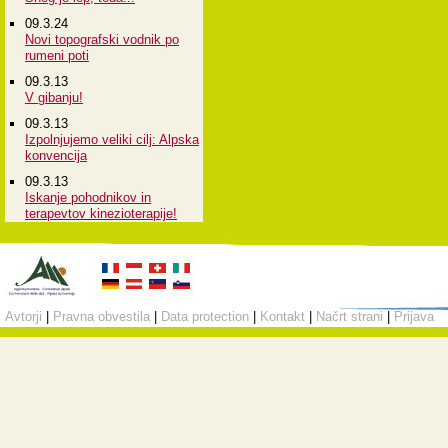
09.3.24
Novi topografski vodnik po
rumeni poti
09.3.13
V gibanju!
09.3.13
Izpolnjujemo veliki cilj: Alpska
konvencija
09.3.13
Iskanje pohodnikov in
terapevtov kinezioterapije!
Avtorji
|
Pravna obvestila
|
Data protection
|
Kontakt
|
Načrt strani
|
Prijava