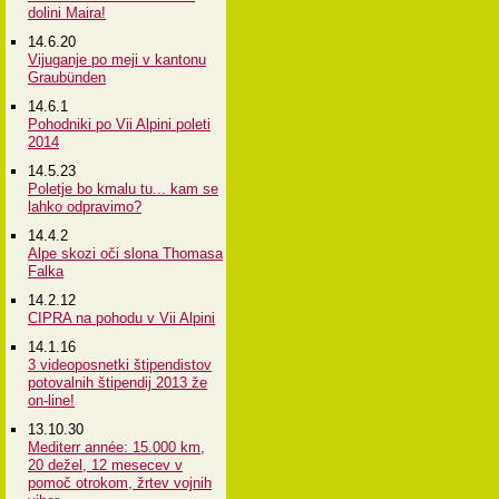
dolini Maira!
14.6.20
Vijuganje po meji v kantonu
Graubünden
14.6.1
Pohodniki po Vii Alpini poleti
2014
14.5.23
Poletje bo kmalu tu... kam se
lahko odpravimo?
14.4.2
Alpe skozi oči slona Thomasa
Falka
14.2.12
CIPRA na pohodu v Vii Alpini
14.1.16
3 videoposnetki štipendistov
potovalnih štipendij 2013 že
on-line!
13.10.30
Mediterr année: 15.000 km,
20 dežel, 12 mesecev v
pomoč otrokom, žrtev vojnih