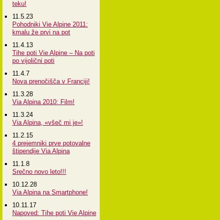
teku!
11.5.23
Pohodniki Vie Alpine 2011:
kmalu že prvi na pot
11.4.13
Tihe poti Vie Alpine – Na poti
po vijolični poti
11.4.7
Nova prenočišča v Franciji!
11.3.28
Via Alpina 2010: Film!
11.3.24
Via Alpina, «všeč mi je»!
11.2.15
4 prejemniki prve potovalne
štipendije Via Alpina
11.1.8
Srečno novo leto!!!
10.12.28
Via Alpina na Smartphone!
10.11.17
Napoved: Tihe poti Vie Alpine