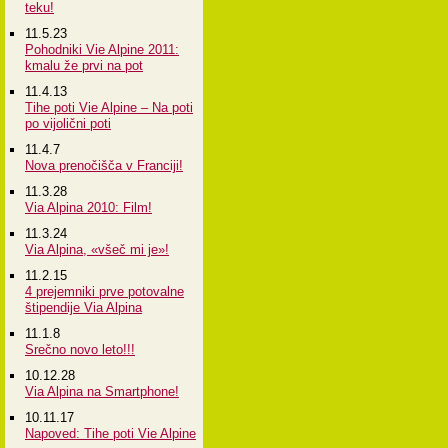
teku!
11.5.23
Pohodniki Vie Alpine 2011:
kmalu že prvi na pot
11.4.13
Tihe poti Vie Alpine – Na poti
po vijolični poti
11.4.7
Nova prenočišča v Franciji!
11.3.28
Via Alpina 2010: Film!
11.3.24
Via Alpina, «všeč mi je»!
11.2.15
4 prejemniki prve potovalne
štipendije Via Alpina
11.1.8
Srečno novo leto!!!
10.12.28
Via Alpina na Smartphone!
10.11.17
Napoved: Tihe poti Vie Alpine