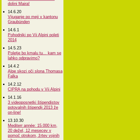
dolini Maira!
14.6.20
Vijuganje po meji v kantonu
Graubünden
14.6.1
Pohodniki po Vii Alpini poleti
2014
14.5.23
Poletje bo kmalu tu... kam se
lahko odpravimo?
14.4.2
Alpe skozi oči slona Thomasa
Falka
14.2.12
CIPRA na pohodu v Vii Alpini
14.1.16
3 videoposnetki štipendistov
potovalnih štipendij 2013 že
on-line!
13.10.30
Mediterr année: 15.000 km,
20 dežel, 12 mesecev v
pomoč otrokom, žrtev vojnih