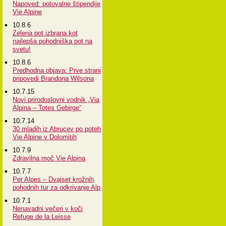
Napoved: potovalne štipendije
Vie Alpine
10.8.6
Zelena pot izbrana kot
najlepša pohodniška pot na
svetu!
10.8.6
Predhodna objava: Prve strani
pripovedi Brandona Wilsona
10.7.15
Novi prirodoslovni vodnik „Via
Alpina – Totes Gebirge“
10.7.14
30 mladih iz Abrucev po poteh
Vie Alpine v Dolomitih
10.7.9
Zdravilna moč Vie Alpina
10.7.7
Per Alpes – Dvajset krožnih
pohodnih tur za odkrivanje Alp
10.7.1
Nenavadni večeri v koči
Refuge de la Leisse