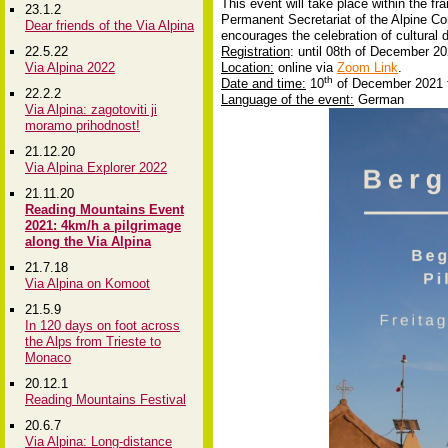
This event will take place within the f
23.1.2
Permanent Secretariat of the Alpine Co
Dear friends of the Via Alpina
encourages the celebration of cultural 
22.5.22
Registration
: until 08th of December 20
Via Alpina 2022
Location:
online via
Zoom Link
.
th
Date and time:
10
of December 2021 f
22.2.2
Language of the event:
German
Via Alpina: zagotoviti ji
moramo prihodnost!
21.12.20
Via Alpina Explorer 2022
21.11.20
Reading Mountains Event
2021: 4km/h a pilgrimage
along the Via Alpina
21.7.18
Via Alpina on Komoot
21.5.9
In 120 days on foot across
the Alps from Trieste to
Monaco
20.12.1
Reading Mountains Festival
20.6.7
Via Alpina: Long-distance