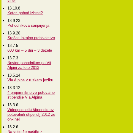
viher
13.10.8
Kateri pohod izbrati?
13.9.23
Pohodnikova sanjarjenja
13.9.20
Srečati lokalno prebivalstvo
13.7.5
600 km – 5 dni – 3 dežele
13.7.3
Novice pohodnikov po Vii
Alpini za leto 2013
13.5.14
Via Alpina v ruskem jeziku
13.3.12
4 prejemniki prve potovalne
štipendije Via Alpina
13.3.6
Videoposnetki štipendistov
potovalnih štipendij 2012 že
on-line!
13.2.6
Na voljo že našitki z