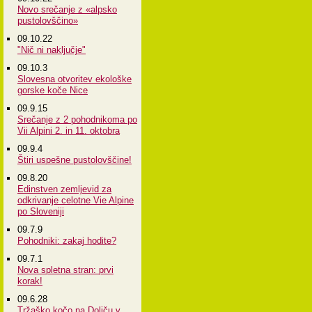
Novo srečanje z «alpsko
pustolovščino»
09.10.22
"Nič ni naključje"
09.10.3
Slovesna otvoritev ekološke
gorske koče Nice
09.9.15
Srečanje z 2 pohodnikoma po
Vii Alpini 2. in 11. oktobra
09.9.4
Štiri uspešne pustolovščine!
09.8.20
Edinstven zemljevid za
odkrivanje celotne Vie Alpine
po Sloveniji
09.7.9
Pohodniki: zakaj hodite?
09.7.1
Nova spletna stran: prvi
korak!
09.6.28
Tržaško kočo na Doliču v