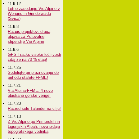
11.9.12
Letno zasedanje Vie Alpine v
Wengnu in Grindelwaldu
(Švica)
11.9.8
Razpis projektov: druga
objava za Potovalne
štipendije Vie Alpine
11.9.6
GPS Tracks visoke ločljivosti
zdaj že na 70 % etap!
11.7.25
Sodelujte pri praznovanju ob
prihodu štafete FFME!
11.7.21
Via Alpina-FFME: 4 novo
obiskane gorske verige!
11.7.20
Razred šole Talander na cilju!
11.7.13
Z Vio Alpino po Primorskih in
Ligurijskih Alpah: nova izdaja
topografskega vodnika