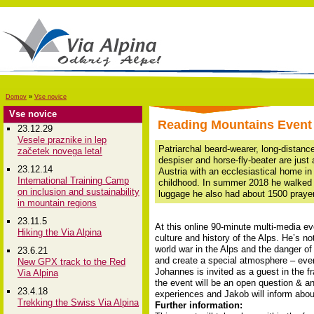
Domov
»
Vse novice
Vse novice
Reading Mountains Event 2
23.12.29
Vesele praznike in lep
Patriarchal beard-wearer, long-distanc
začetek novega leta!
despiser and horse-fly-beater are just
23.12.14
Austria with an ecclesiastical home in 
International Training Camp
childhood. In summer 2018 he walked th
on inclusion and sustainability
luggage he also had about 1500 prayer 
in mountain regions
23.11.5
At this online 90-minute multi-media ev
Hiking the Via Alpina
culture and history of the Alps. He’s not
world war in the Alps and the danger of 
23.6.21
and create a special atmosphere – even
New GPX track to the Red
Johannes is invited as a guest in the f
Via Alpina
the event will be an open question & 
23.4.18
experiences and Jakob will inform about
Trekking the Swiss Via Alpina
Further information: