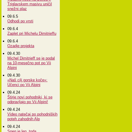
Triglavskem masivu uničil
snežni plaz
09.6.5
Odhodi po vrsti
09.6.4
Zaplet pri Michelu Dimitrieffu
09.6.4
Ozadje projekta
09.4.30
Michel Dimitrieff se je podal
na 10-mesečno pot po Vii
Alpini
09.4.30
«Naš cilj gorske koče»:
Učenci po Vii Alpini
09.4.24
Štirje novi pohodniki, ki se
odpravljajo po Vii Alpini!
09.4.24
Video natečaj po pohodniških
poteh zahodnih Alp
09.4.24
Sneg je lep, toda...