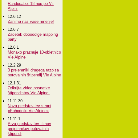
Randocabo: 18 nog po Vii
Alpini
12.6.12
Zanima nas vaše mnenje!
12.6.7
Začetek dooooolge mapping
party
12.6.1
Monako praznuje 10-obletnico
Vie Alpine
12.2.29
3 prejemniki drugega razpisa
potovalnih štipendij Vie Alpine
12.1.31
Odkrijte video posnetke
štipendistov Vie Alpine!
11.11.30
Nova predstavitev strani
«Pohodniki Vie Alpine»
11.11.1
Prva predstavitev filmov
prejemnikov potovalnih
štipendij