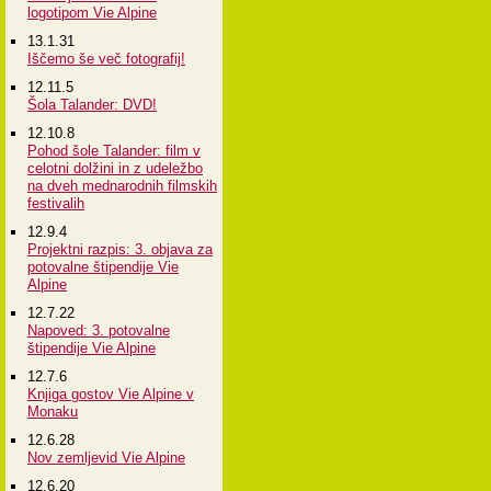
logotipom Vie Alpine
13.1.31
Iščemo še več fotografij!
12.11.5
Šola Talander: DVD!
12.10.8
Pohod šole Talander: film v
celotni dolžini in z udeležbo
na dveh mednarodnih filmskih
festivalih
12.9.4
Projektni razpis: 3. objava za
potovalne štipendije Vie
Alpine
12.7.22
Napoved: 3. potovalne
štipendije Vie Alpine
12.7.6
Knjiga gostov Vie Alpine v
Monaku
12.6.28
Nov zemljevid Vie Alpine
12.6.20