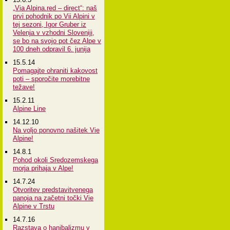
„Via Alpina.red – direct“: naš
prvi pohodnik po Vii Alpini v
tej sezoni, Igor Gruber iz
Velenja v vzhodni Sloveniji,
se bo na svojo pot čez Alpe v
100 dneh odpravil 6. junija
15.5.14
Pomagajte ohraniti kakovost
poti – sporočite morebitne
težave!
15.2.11
Alpine Line
14.12.10
Na voljo ponovno našitek Vie
Alpine!
14.8.1
Pohod okoli Sredozemskega
morja prihaja v Alpe!
14.7.24
Otvoritev predstavitvenega
panoja na začetni točki Vie
Alpine v Trstu
14.7.16
Razstava o hanibalizmu v