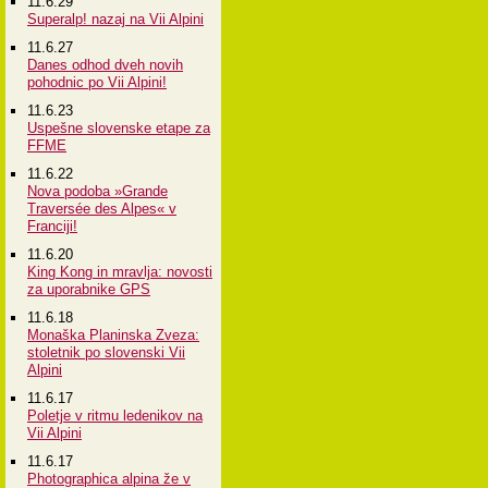
11.6.29
Superalp! nazaj na Vii Alpini
11.6.27
Danes odhod dveh novih
pohodnic po Vii Alpini!
11.6.23
Uspešne slovenske etape za
FFME
11.6.22
Nova podoba »Grande
Traversée des Alpes« v
Franciji!
11.6.20
King Kong in mravlja: novosti
za uporabnike GPS
11.6.18
Monaška Planinska Zveza:
stoletnik po slovenski Vii
Alpini
11.6.17
Poletje v ritmu ledenikov na
Vii Alpini
11.6.17
Photographica alpina že v