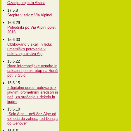
Ozadje projekta Alvina
17.5.8
Stopite v stik z Via Alpino!
16.6.29
Pohodniki po Via Alpini poleti
2016
15.6.30
Oblikovano v skali in ledu:
umetniško potovanje v
odkrivanju bistva Alp
15.6.22
Nove informacijske oznake in
usklajeni poteki etap na Rdeči
poti v Švici
15.6.15
«Digitalne gore»: potovanje z
javnimi prometnimi sredstvi in
peš, za srečanje z deželo in
ljudmi
15.6.10
„Solo Alps – peš čez Alpe od
vzhoda do zahoda, od Dunaja
do Genove“
15.6.5