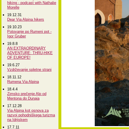
hiking - podcast with Nathalie
Morelle
19.12.31
Dear Via Alpina hikers
19.10.23
Potovanje po Rumeni pot -
Igor Gruber
19.8.8
AN EXTRAORDINARY
ADVENTURE: THRU-HIKE
OF EUROPE!
19.6.27
Vzdrževanje spletne strani
18.11.12
Rumena Via Alpina
18.4.4
Zimsko prečenje Alp od
Mentona do Dunaja
17.12.28
Via Alpina kot osnova za
razvoj pohodniškega turizma
na Idrijskem
17.7.11