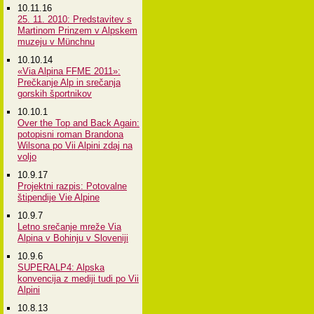
10.11.16
25. 11. 2010: Predstavitev s
Martinom Prinzem v Alpskem
muzeju v Münchnu
10.10.14
«Via Alpina FFME 2011»:
Prečkanje Alp in srečanja
gorskih športnikov
10.10.1
Over the Top and Back Again:
potopisni roman Brandona
Wilsona po Vii Alpini zdaj na
voljo
10.9.17
Projektni razpis: Potovalne
štipendije Vie Alpine
10.9.7
Letno srečanje mreže Via
Alpina v Bohinju v Sloveniji
10.9.6
SUPERALP4: Alpska
konvencija z mediji tudi po Vii
Alpini
10.8.13