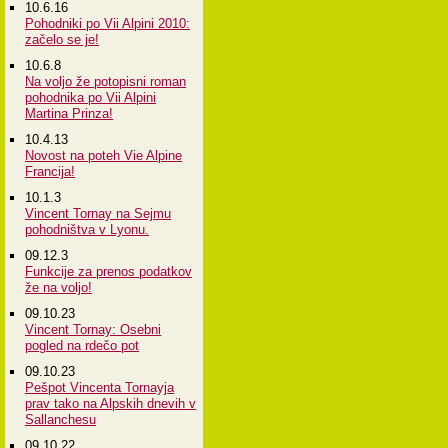
10.6.16
Pohodniki po Vii Alpini 2010:
začelo se je!
10.6.8
Na voljo že potopisni roman
pohodnika po Vii Alpini
Martina Prinza!
10.4.13
Novost na poteh Vie Alpine
Francija!
10.1.3
Vincent Tornay na Sejmu
pohodništva v Lyonu.
09.12.3
Funkcije za prenos podatkov
že na voljo!
09.10.23
Vincent Tornay: Osebni
pogled na rdečo pot
09.10.23
Pešpot Vincenta Tornayja
prav tako na Alpskih dnevih v
Sallanchesu
09.10.22