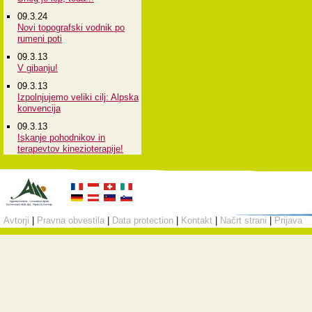
09.3.24
Novi topografski vodnik po
rumeni poti
09.3.13
V gibanju!
09.3.13
Izpolnjujemo veliki cilj: Alpska
konvencija
09.3.13
Iskanje pohodnikov in
terapevtov kinezioterapije!
Avtorji
|
Pravna obvestila
|
Data protection
|
Kontakt
|
Načrt strani
|
Prijava