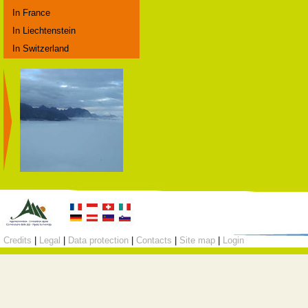
In France
In Liechtenstein
In Switzerland
Credits
|
Legal
|
Data protection
|
Contacts
|
Site map
|
Login