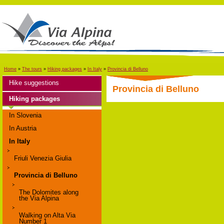
Home
»
The tours
»
Hiking packages
»
In Italy
»
Provincia di Belluno
Hike suggestions
Provincia di Belluno
Hiking packages
In Slovenia
In Austria
In Italy
Friuli Venezia Giulia
Provincia di Belluno
The Dolomites along
the Via Alpina
Walking on Alta Via
Number 1