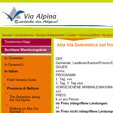
Startseite
»
Die Wanderungen
»
Buchbare Wanderangebote
»
In Italien
»
Provincia di Belluno
»
Alta Via D
Tourenvorschläge
Alta Via Dolomitica sul fr
Buchbare Wanderangebote
In Slowenien
ORT:
Gemeinde, Landkreis/Kanton/Provinz/
In Österreich
DAUER:
xxxxx
In Italien
PROGRAMM:
1. Tag: xxx
Friuli Venezia Giulia
2. Tag, 3. Tag usw.
VORGESEHENE MINIMALE/MAXIMA
Provincia di Belluno
xxx
PREIS:
The Dolomites along
€ xx pro Person
the Via Alpina
im Preis inbegriffene Leistungen:
xx
Walking on Alta Via
im Preis nicht inbegriffene Leistung
Number 1