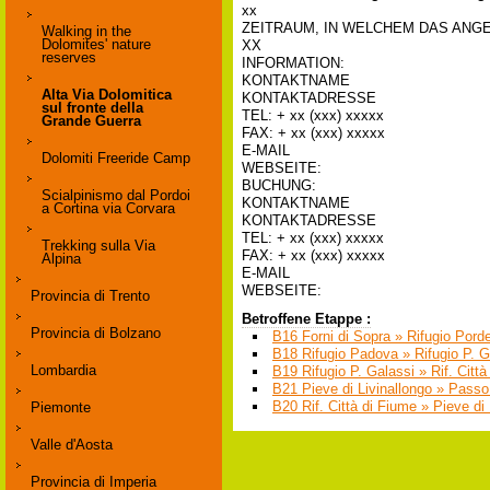
xx
ZEITRAUM, IN WELCHEM DAS ANG
Walking in the
Dolomites' nature
XX
reserves
INFORMATION:
KONTAKTNAME
Alta Via Dolomitica
KONTAKTADRESSE
sul fronte della
TEL: + xx (xxx) xxxxx
Grande Guerra
FAX: + xx (xxx) xxxxx
E-MAIL
Dolomiti Freeride Camp
WEBSEITE:
BUCHUNG:
Scialpinismo dal Pordoi
KONTAKTNAME
a Cortina via Corvara
KONTAKTADRESSE
TEL: + xx (xxx) xxxxx
Trekking sulla Via
FAX: + xx (xxx) xxxxx
Alpina
E-MAIL
WEBSEITE:
Provincia di Trento
Betroffene Etappe :
Provincia di Bolzano
B16 Forni di Sopra » Rifugio Pord
B18 Rifugio Padova » Rifugio P. G
Lombardia
B19 Rifugio P. Galassi » Rif. Città
B21 Pieve di Livinallongo » Passo
B20 Rif. Città di Fiume » Pieve di 
Piemonte
Valle d'Aosta
Provincia di Imperia