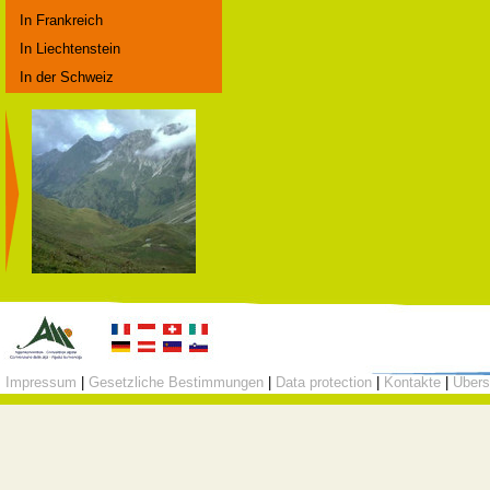
In Frankreich
In Liechtenstein
In der Schweiz
Impressum
|
Gesetzliche Bestimmungen
|
Data protection
|
Kontakte
|
Übers