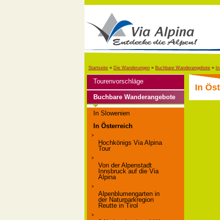
Startseite
»
Die Wanderungen
»
Buchbare Wanderangebote
»
In
Tourenvorschläge
In Ös
Buchbare Wanderangebote
In Slowenien
In Österreich
Hochkönigs Via Alpina
Tour
Von der Alpenstadt
Innsbruck auf die Via
Alpina
Alpenblumengarten in
der Naturparkregion
Reutte in Tirol