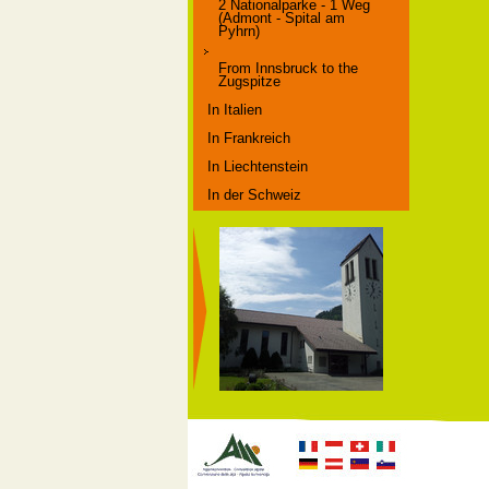
2 Nationalparke - 1 Weg
(Admont - Spital am
Pyhrn)
From Innsbruck to the
Zugspitze
In Italien
In Frankreich
In Liechtenstein
In der Schweiz