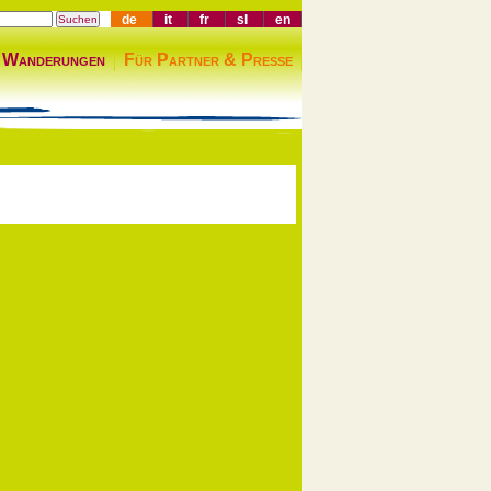
de
it
fr
sl
en
 Wanderungen
Für Partner & Presse