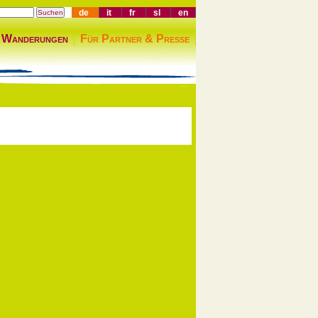
de
it
fr
sl
en
 Wanderungen
Für Partner & Presse