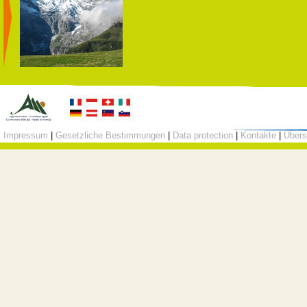
Impressum
|
Gesetzliche Bestimmungen
|
Data protection
|
Kontakte
|
Übers