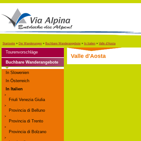
Startseite
»
Die Wanderungen
»
Buchbare Wanderangebote
»
In Italien
»
Valle d'Aosta
Tourenvorschläge
Valle d'Aosta
Buchbare Wanderangebote
In Slowenien
In Österreich
In Italien
Friuli Venezia Giulia
Provincia di Belluno
Provincia di Trento
Provincia di Bolzano