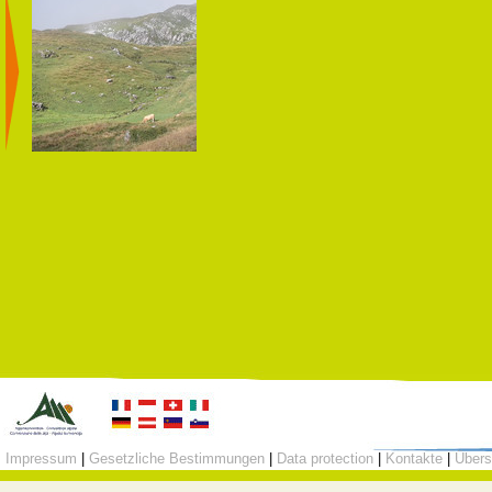
Impressum
|
Gesetzliche Bestimmungen
|
Data protection
|
Kontakte
|
Übers