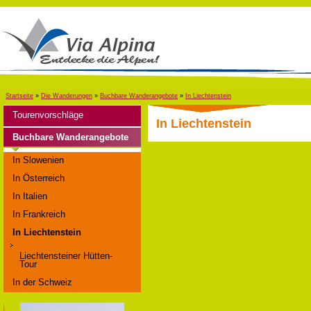
Startseite
»
Die Wanderungen
»
Buchbare Wanderangebote
»
In Liechtenstein
Tourenvorschläge
In Liechtenstein
Buchbare Wanderangebote
In Slowenien
In Österreich
In Italien
In Frankreich
In Liechtenstein
Liechtensteiner Hütten-
Tour
In der Schweiz