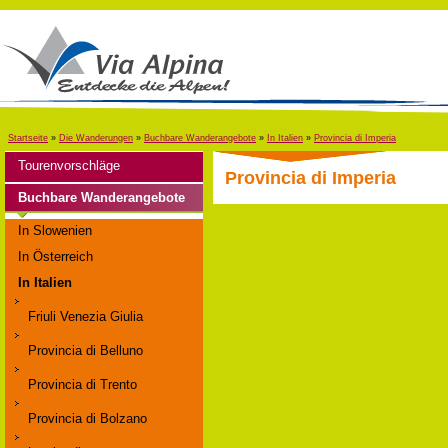
Startseite
»
Die Wanderungen
»
Buchbare Wanderangebote
»
In Italien
»
Provincia di Imperia
Tourenvorschläge
Provincia di Imperia
Buchbare Wanderangebote
In Slowenien
In Österreich
In Italien
Friuli Venezia Giulia
Provincia di Belluno
Provincia di Trento
Provincia di Bolzano