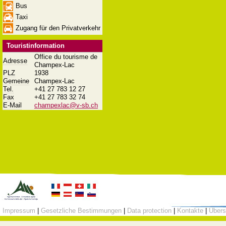
Bus
Taxi
Zugang für den Privatverkehr
Touristinformation
Office du tourisme de
Adresse
Champex-Lac
PLZ
1938
Gemeine
Champex-Lac
Tel.
+41 27 783 12 27
Fax
+41 27 783 32 74
E-Mail
champexlac@v-sb.ch
Impressum
|
Gesetzliche Bestimmungen
|
Data protection
|
Kontakte
|
Übers