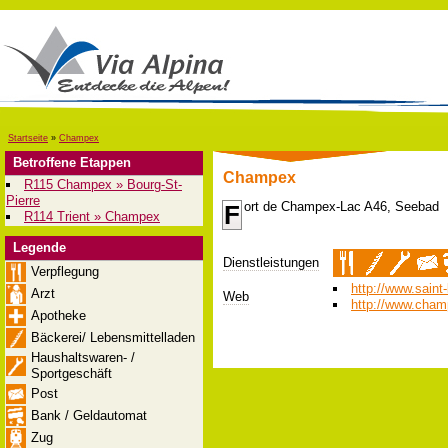
Startseite
»
Champex
Betroffene Etappen
Champex
R115 Champex » Bourg-St-
Pierre
ort de Champex-Lac A46, Seebad
F
R114 Trient » Champex
Legende
Dienstleistungen
Verpflegung
http://www.saint
Arzt
Web
http://www.cham
Apotheke
Bäckerei/ Lebensmittelladen
Haushaltswaren- /
Sportgeschäft
Post
Bank / Geldautomat
Zug