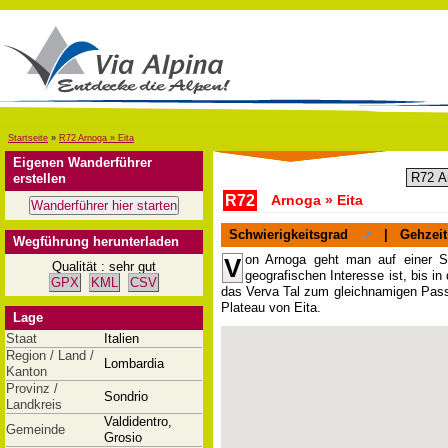
Startseite
»
R72 Arnoga » Eita
Eigenen Wanderführer
erstellen
R72
Arnoga » Eita
Schwierigkeitsgrad
|
Gehzeit
Wegführung herunterladen
on Arnoga geht man auf einer Sc
V
Qualität : sehr gut
geografischen Interesse ist, bis in
GPX
KML
CSV
das Verva Tal zum gleichnamigen Pass 
Plateau von Eita.
Lage
Staat
Italien
Region / Land /
Lombardia
Kanton
Provinz /
Sondrio
Landkreis
Valdidentro,
Gemeinde
Grosio