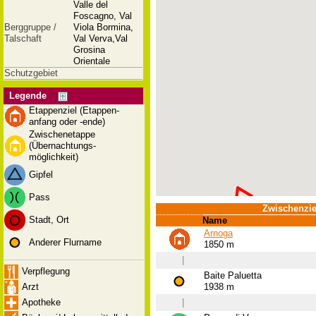
Valle del
Foscagno, Val
Berggruppe /
Viola Bormina,
Talschaft
Val Verva,Val
Grosina
Orientale
Schutzgebiet
Legende
Etappenziel (Etappen-
anfang oder -ende)
Zwischenetappe
(Übernachtungs-
möglichkeit)
Gipfel
Pass
Zwischenzie
Stadt, Ort
Name
Arnoga
Anderer Flurname
1850 m
|
Verpflegung
Baite Paluetta
Arzt
1938 m
Apotheke
|