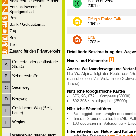
Bäckerei/ Lebensmittelladen
Passo di Verva
2301 m
Haushaltswaren- /
Sportgeschäft
|
Post
Rifugio Enrico Falk
1960 m
Bank / Geldautomat
|
Zug
Eita
Bus
1703 m
Taxi
Zugang für den Privatverkehr
Detaillierte Beschreibung des Wegv
Natur- und Kulturerbe
Geteerte oder gepflasterte
A
Straße
Andere Weitwanderwege und Varian
Die Via Alpina folgt der Route des "Se
Schotterstraße
B
man über den Val Viola in die Schweiz
Tirano).
Saumweg
C
Nützliche topografische Karten
676, 96, 072 ~ Kompass (50000)
Bergweg
D
302.303 ~ Multigraphic (25000)
Gesicherter Weg (Seil,
Nützliche Wanderführer
E
Leiter)
Passeggiate per famiglia con bambini 
Itinerari Storici e culturali in Alta Va
Weglos
F
100 escursioni in Valdidentro ~ Elise
Internetseiten zur Natur- und Kultur
Wanderweg (breiter, nicht