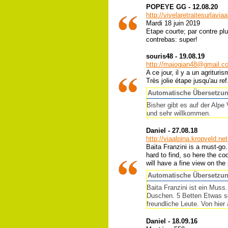
POPEYE GG - 12.08.20
http://vivelaretraitesurlavi
Mardi 18 juin 2019
Etape courte; par contre pl
contrebas: super!
souris48 - 19.08.19
http://majogian48@gmail.c
A ce jour, il y a un agrituris
Très jolie étape jusqu'au ref
Automatische Übersetzu
Bisher gibt es auf der Alpe
und sehr willkommen.
Daniel - 27.08.18
http://viaalpina.kropveld.net
Baita Franzini is a must-go.
hard to find, so here the c
will have a fine view on the
Automatische Übersetzu
Baita Franzini ist ein Muss
Duschen. 5 Betten Etwas sc
freundliche Leute. Von hie
Daniel - 18.09.16