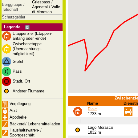
Griespass /
Berggruppe /
Ägenetal / Valle
Talschaft
di Morasco
Schutzgebiet
Legende
Etappenziel (Etappen-
anfang oder -ende)
Zwischenetappe
(Übernachtungs-
möglichkeit)
Gipfel
Pass
Stadt, Ort
Anderer Flurname
Zwischenzie
Name
Dienstl
Verpflegung
Riale
Arzt
1733 m
Apotheke
|
Bäckerei/ Lebensmittelladen
Lago Morasco
Haushaltswaren- /
1832 m
Sportgeschäft