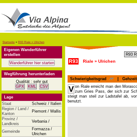
Startseite
»
R93 Riale » Ulrichen
Eigenen Wanderführer
erstellen
R93
Riale » Ulrichen
Wegführung herunterladen
Schwierigkeitsgrad
|
Gehzeit
Qualität : sehr gut
GPX
KML
CSV
on Riale erreicht man den Morasc
V
zum Gries Pass, der sich zur Sc
steigt man steil zur Ladstafel ab, v
Lage
benutzt.
Staat
Schweiz / Italien
Region / Land /
Piemont / Wallis
Kanton
Provinz /
Verbania /
Landkreis
Formazza /
Gemeinde
Ulrichen