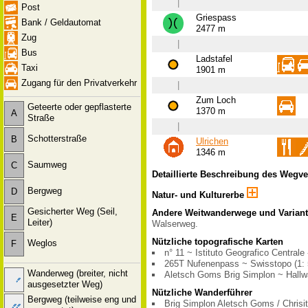
|
Post
Griespass
Bank / Geldautomat
2477 m
Zug
|
Bus
Ladstafel
Taxi
1901 m
Zugang für den Privatverkehr
|
Zum Loch
Geteerte oder gepflasterte
1370 m
A
Straße
|
Schotterstraße
B
Ulrichen
1346 m
Saumweg
C
Detaillierte Beschreibung des Wegv
Bergweg
D
Natur- und Kulturerbe
Gesicherter Weg (Seil,
Andere Weitwanderwege und Varian
E
Leiter)
Walserweg.
Nützliche topografische Karten
Weglos
F
n° 11 ~ Istituto Geografico Centrale 
265T Nufenenpass ~ Swisstopo (1: 
Wanderweg (breiter, nicht
Aletsch Goms Brig Simplon ~ Hallw
ausgesetzter Weg)
Nützliche Wanderführer
Bergweg (teilweise eng und
Brig Simplon Aletsch Goms / Chrisi