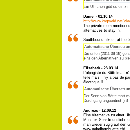
Ein Ullrichen gibt es ein
Daniel - 01.10.14
http://www.kropveld.net/Via
The private room mentioned 
alternatives to stay in.
Southbound hikers, at the tr
Automatische Übersetzu
Die unten (2011-08-18) gen
einzigen Alternativen zu bl
Elisabeth - 23.03.14
L'alpagiste du Bättelmatt n
telle mais il n'y a pas de 
électrique !!
Automatische Übersetzu
Der Senn von Bättelmatt mö
Durchgang angeordnet (zB H
Andreas - 12.09.12
Eine Alternative zu einer Ü
Münster. Sehr freundliche 
man wieder zügig auf den
www.galmihornhuette.ch/