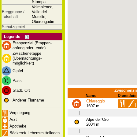
Stampa
Valmalenco,
Berggruppe /
Valle del
Talschaft
Muretto,
Oberengadin
Schutzgebiet
Legende
Etappenziel (Etappen-
anfang oder -ende)
Zwischenetappe
(Übernachtungs-
möglichkeit)
Gipfel
Pass
Stadt, Ort
Zwischenzi
Name
Dienstlei
Anderer Flurname
Chiareggio
1607 m
Verpflegung
|
Arzt
Alpe dell'Oro
2004 m
Apotheke
|
Bäckerei/ Lebensmittelladen