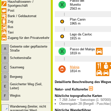
Passo del
Haushaltswaren- /
Muretto
Sportgeschäft
2563 m
Post
|
Bank / Geldautomat
Plan Canin
Zug
1965 m
Bus
|
Taxi
Lago da Cavloc
Zugang für den Privatverkehr
1915 m
|
Geteerte oder gepflasterte
A
Passo del Maloja
Straße
1819 m
Schotterstraße
B
|
Maloja
Saumweg
C
1814 m
Bergweg
D
Detaillierte Beschreibung des Wegv
Gesicherter Weg (Seil,
E
Leiter)
Natur- und Kulturerbe
Weglos
F
Nützliche topografische Karten
T 268 Julier ~ Swisstopo (1: 50'000)
Oberengadin 28 (Bergell - Puschlav
Wanderweg (breiter, nicht
Nützliche Wanderführer
ausgesetzter Weg)