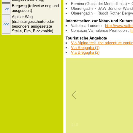
Bernina (Guida dei Monti d'Italia) ~
Bergweg (teilweise eng und
Oberengadin ~ BAW Bündner Wande
ausgesetzt)
Oberengadin ~ Rudolf Rother Bergv
Alpiner Weg
Internetseiten zur Natur- und Kultur
(drahtseilgesicherte oder
Valtellina Turismo :
http://www.valtel
besonders ausgesetzte
Consozio Valmalenco Promotion :
h
Stelle, Firn, Blockhalde)
Touristische Angebote
Via Alpina trek, the adventure conti
Via Bregaglia (1)
Via Bregaglia (2)
2
/
3