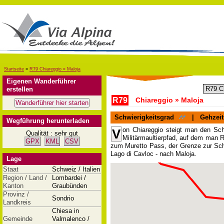
Startseite
»
R79 Chiareggio » Maloja
Eigenen Wanderführer
erstellen
R79
Chiareggio » Maloja
Schwierigkeitsgrad
|
Gehzeit
Wegführung herunterladen
on Chiareggio steigt man den Sch
V
Qualität : sehr gut
Militärmaultierpfad, auf dem man 
GPX
KML
CSV
zum Muretto Pass, der Grenze zur Sch
Lago di Cavloc - nach Maloja.
Lage
Staat
Schweiz / Italien
Region / Land /
Lombardei /
Kanton
Graubünden
Provinz /
Sondrio
Landkreis
Chiesa in
Gemeinde
Valmalenco /