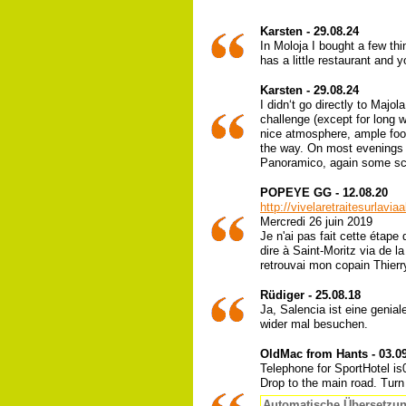
Karsten - 29.08.24
In Moloja I bought a few th
has a little restaurant and 
Karsten - 29.08.24
I didn‘t go directly to Majol
challenge (except for long w
nice atmosphere, ample food
the way. On most evenings 
Panoramico, again some scr
POPEYE GG - 12.08.20
http://vivelaretraitesurlavi
Mercredi 26 juin 2019
Je n'ai pas fait cette étape
dire à Saint-Moritz via de l
retrouvai mon copain Thier
Rüdiger - 25.08.18
Ja, Salencia ist eine geni
wider mal besuchen.
OldMac from Hants - 03.0
Telephone for SportHotel is
Drop to the main road. Turn 
Automatische Übersetzu