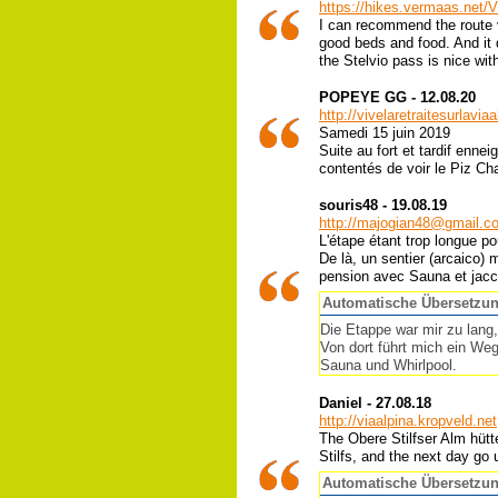
https://hikes.vermaas.net/V
I can recommend the route vi
good beds and food. And it 
the Stelvio pass is nice wit
POPEYE GG - 12.08.20
http://vivelaretraitesurlavi
Samedi 15 juin 2019
Suite au fort et tardif enn
contentés de voir le Piz Ch
souris48 - 19.08.19
http://majogian48@gmail.c
L'étape étant trop longue pou
De là, un sentier (arcaico)
pension avec Sauna et jacc
Automatische Übersetzu
Die Etappe war mir zu lang
Von dort führt mich ein Weg
Sauna und Whirlpool.
Daniel - 27.08.18
http://viaalpina.kropveld.net
The Obere Stilfser Alm hütt
Stilfs, and the next day go 
Automatische Übersetzu