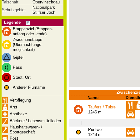
Talschaft
Obervinschgau
Nationalpark
Schutzgebiet
Stilfser Joch
Legende
Etappenziel (Etappen-
anfang oder -ende)
Zwischenetappe
(Übernachtungs-
möglichkeit)
Gipfel
Pass
Stadt, Ort
Anderer Flurname
Zwischenzie
Name
Dienstl
Verpflegung
Arzt
Taufers / Tubre
1246 m
Apotheke
Bäckerei/ Lebensmittelladen
|
Haushaltswaren- /
Puntweil
Sportgeschäft
1248 m
Post