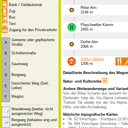
|
Bank / Geldautomat
Rifair Alm
Zug
2146 m
Bus
|
Taxi
Plaschweller Kamm
2455 m
Zugang für den Privatverkehr
|
Geteerte oder gepflasterte
Dorfer Alm
A
Straße
2066 m
|
Schotterstraße
B
Stilfs / Stelvio
1306 m
Saumweg
C
Detaillierte Beschreibung des Wegv
Bergweg
D
Natur- und Kulturerbe
Gesicherter Weg (Seil,
E
Leiter)
Andere Weitwanderwege und Varian
Von der Rifair Scharte aus besteht fü
Weglos
F
Dorferalm folgt die Via Alpina zeitw
Trafoier Tal wieder mit der Via Alpi
Höfe- und den Archaikweg.
Wanderweg (breiter, nicht
ausgesetzter Weg)
Nützliche topografische Karten
Nr. 52 Vinschgau ~ Kompass (1:50.
Bergweg (teilweise eng und
Nr. 044 Vinschgau Sesvenna ~ Taba
ausgesetzt)