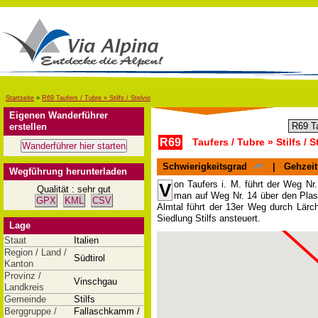
Startseite
»
R69 Taufers / Tubre » Stilfs / Stelvio
Eigenen Wanderführer
erstellen
R69
Taufers / Tubre » Stilfs / S
Schwierigkeitsgrad
|
Gehzeit
Wegführung herunterladen
on Taufers i. M. führt der Weg Nr
V
Qualität : sehr gut
man auf Weg Nr. 14 über den Plasc
GPX
KML
CSV
Almtal führt der 13er Weg durch Lär
Siedlung Stilfs ansteuert.
Lage
Staat
Italien
Region / Land /
Südtirol
Kanton
Provinz /
Vinschgau
Landkreis
Gemeinde
Stilfs
Berggruppe /
Fallaschkamm /