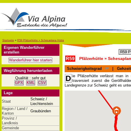
Startseite
»
R59 Pfälzerhütte » Schesaplana Hütte
Eigenen Wanderführer
erstellen
R59
Pfälzerhütte » Schesapla
Schwierigkeitsgrad
|
Gehzeit
Wegführung herunterladen
ie Pfälzerhütte verlässt man in
D
Qualität : sehr gut
traversiert zuerst die Geröllha
GPX
KML
CSV
Landegrenze zur Schweiz geht es unte
Lage
Schweiz /
Staat
Liechtenstein
Region / Land /
Graubünden
Kanton
Provinz /
Landkreis
Gemeinde