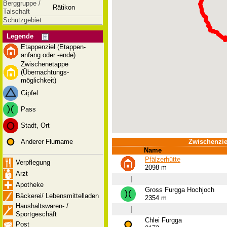
Berggruppe /
Rätikon
Talschaft
Schutzgebiet
Legende
Etappenziel (Etappen-
anfang oder -ende)
Zwischenetappe
(Übernachtungs-
möglichkeit)
Gipfel
Pass
Stadt, Ort
Anderer Flurname
Zwischenzie
Name
Pfälzerhütte
Verpflegung
2098 m
Arzt
|
Apotheke
Gross Furgga Hochjoch
Bäckerei/ Lebensmittelladen
2354 m
Haushaltswaren- /
|
Sportgeschäft
Chlei Furgga
Post