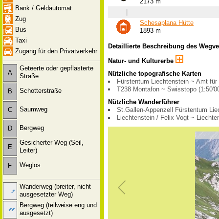
2173 m
Bank / Geldautomat
|
Zug
Schesaplana Hütte
Bus
1893 m
Taxi
Detaillierte Beschreibung des Wegv
Zugang für den Privatverkehr
Natur- und Kulturerbe
Geteerte oder gepflasterte
A
Nützliche topografische Karten
Straße
Fürstentum Liechtenstein ~ Amt für
T238 Montafon ~ Swisstopo (1:50'0
Schotterstraße
B
Nützliche Wanderführer
Saumweg
C
St.Gallen-Appenzell Fürstentum Lie
Liechtenstein / Felix Vogt ~ Liecht
Bergweg
D
Gesicherter Weg (Seil,
E
Leiter)
Weglos
F
Wanderweg (breiter, nicht
ausgesetzter Weg)
Bergweg (teilweise eng und
ausgesetzt)