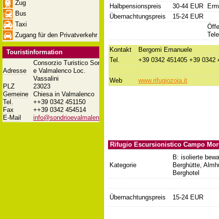
Zug
Halbpensionspreis
30-44 EUR
Erm
Bus
Übernachtungspreis
15-24 EUR
Taxi
Öffe
Tele
Zugang für den Privatverkehr
Kontakt
Bergomi Emanuele
Touristinformation
Tel.
+39 0342 451405 +39 0342 
Consorzio Turistico Sondrio
Adresse
e Valmalenco Loc.
Vassalini
Web
www.rifugiozoia.it
PLZ
23023
Gemeine
Chiesa in Valmalenco
Tel.
++39 0342 451150
Fax
++39 0342 454514
E-Mail
info@sondrioevalmalenco.it
Rifugio Escursionistico Campo Mo
B: isolierte bewa
Kategorie
Berghütte, Almh
Berghotel
Übernachtungspreis
15-24 EUR