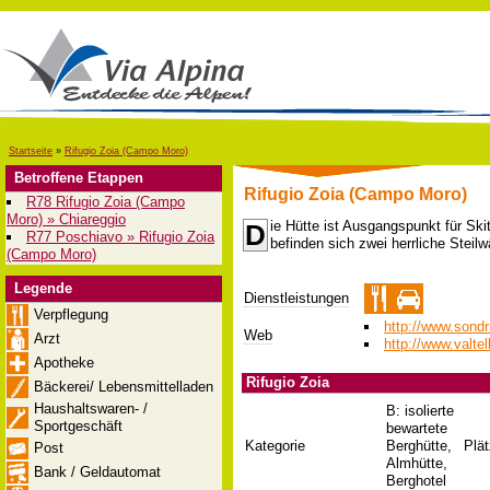
Startseite
»
Rifugio Zoia (Campo Moro)
Betroffene Etappen
Rifugio Zoia (Campo Moro)
R78 Rifugio Zoia (Campo
Moro) » Chiareggio
ie Hütte ist Ausgangspunkt für Sk
D
R77 Poschiavo » Rifugio Zoia
befinden sich zwei herrliche Steilw
(Campo Moro)
Legende
Dienstleistungen
Verpflegung
http://www.sondr
Web
Arzt
http://www.valtell
Apotheke
Rifugio Zoia
Bäckerei/ Lebensmittelladen
Haushaltswaren- /
B: isolierte
Sportgeschäft
bewartete
Kategorie
Berghütte,
Plä
Post
Almhütte,
Bank / Geldautomat
Berghotel