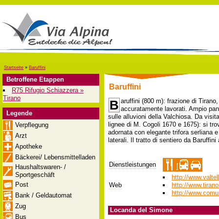
Startseite
»
Baruffini
Betroffene Etappen
Baruffini
R75 Rifugio Schiazzera »
Tirano
aruffini (800 m): frazione di Tirano
B
accuratamente lavorati. Ampio panor
Legende
sulle alluvioni della Valchiosa. Da visi
lignee di M. Cogoli 1670 e 1675): si tr
Verpflegung
adornata con elegante trifora serliana 
Arzt
laterali. Il tratto di sentiero da Baruffin
Apotheke
Bäckerei/ Lebensmittelladen
Dienstleistungen
Haushaltswaren- /
Sportgeschäft
http://www.valte
Post
Web
http://www.tirano
http://www.comun
Bank / Geldautomat
Zug
Locanda del Simone
Bus