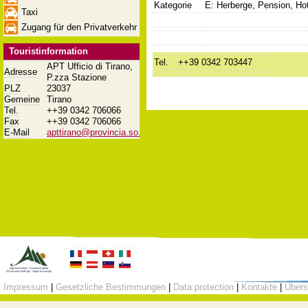
Kategorie
E: Herberge, Pension, Hot
Taxi
Zugang für den Privatverkehr
Touristinformation
Tel.
++39 0342 703447
APT Ufficio di Tirano,
Adresse
P.zza Stazione
PLZ
23037
Gemeine
Tirano
Tel.
++39 0342 706066
Fax
++39 0342 706066
E-Mail
apttirano@provincia.so.it
Impressum
|
Gesetzliche Bestimmungen
|
Data protection
|
Kontakte
|
Übers