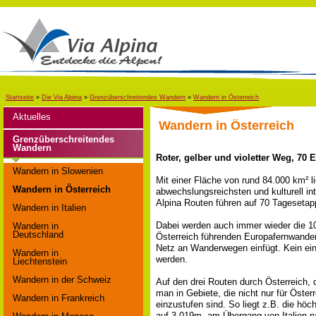
Startseite
»
Die Via Alpina
»
Grenzüberschreitendes Wandern
»
Wandern in Österreich
Aktuelles
Wandern in Österreich
Grenzüberschreitendes
Wandern
Roter, gelber und violetter Weg, 70 
Wandern in Slowenien
Mit einer Fläche von rund 84.000 km² li
Wandern in Österreich
abwechslungsreichsten und kulturell in
Alpina Routen führen auf 70 Tagesetap
Wandern in Italien
Dabei werden auch immer wieder die 10
Wandern in
Deutschland
Österreich führenden Europafernwanderw
Netz an Wanderwegen einfügt. Kein ein
Wandern in
werden.
Liechtenstein
Wandern in der Schweiz
Auf den drei Routen durch Österreich
man in Gebiete, die nicht nur für Öster
Wandern in Frankreich
einzustufen sind. So liegt z.B. die h
auf 3.019m, am Übergang von Italien n