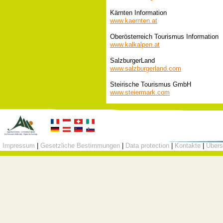
Kärnten Information
www.kaernten.at
Oberösterreich Tourismus Information
www.kalkalpen.at
SalzburgerLand
www.salzburgerland.com
Steirische Tourismus GmbH
www.steiermark.com
Impressum
|
Gesetzliche Bestimmungen
|
Data protection
|
Kontakte
|
Übers