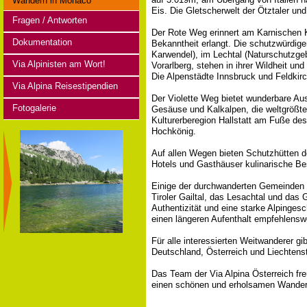
Wandern in Monaco
Eis. Die Gletscherwelt der Ötztaler u
Fragen / Antworten
Der Rote Weg erinnert am Karnischen 
Dokumentation
Bekanntheit erlangt. Die schutzwürdigen
Karwendel), im Lechtal (Naturschutzgeb
Via Alpinisten am Wort!
Vorarlberg, stehen in ihrer Wildheit u
Die Alpenstädte Innsbruck und Feldkir
Via Alpina Reisestipendien
Der Violette Weg bietet wunderbare Au
Fotogalerie
Gesäuse und Kalkalpen, die weltgrößte 
Kulturerberegion Hallstatt am Fuße de
Hochkönig.
Auf allen Wegen bieten Schutzhütten d
Hotels und Gasthäuser kulinarische Be
Einige der durchwanderten Gemeinden s
Tiroler Gailtal, das Lesachtal und da
Authentizität und eine starke Alpingesc
einen längeren Aufenthalt empfehlens
Für alle interessierten Weitwanderer gi
Deutschland, Österreich und Liechtens
Das Team der Via Alpina Österreich fr
einen schönen und erholsamen Wander