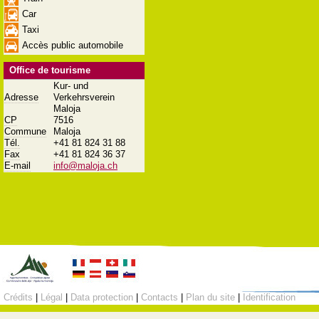
Car
Taxi
Accès public automobile
Office de tourisme
Kur- und
Adresse
Verkehrsverein
Maloja
CP
7516
Commune
Maloja
Tél.
+41 81 824 31 88
Fax
+41 81 824 36 37
E-mail
info@maloja.ch
Crédits
|
Légal
|
Data protection
|
Contacts
|
Plan du site
|
Identification