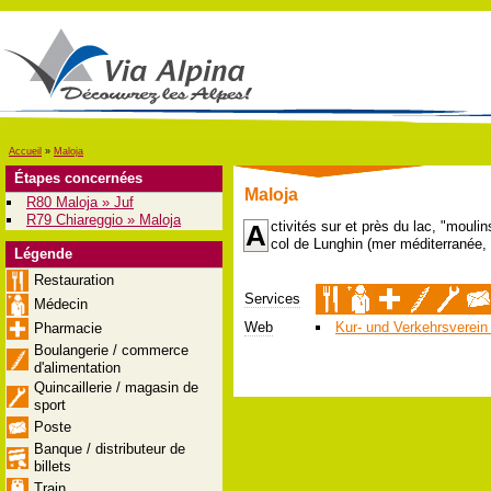
Accueil
»
Maloja
Étapes concernées
Maloja
R80 Maloja » Juf
R79 Chiareggio » Maloja
ctivités sur et près du lac, "mouli
A
col de Lunghin (mer méditerranée, 
Légende
Restauration
Services
Médecin
Web
Kur- und Verkehrsverein
Pharmacie
Boulangerie / commerce
d'alimentation
Quincaillerie / magasin de
sport
Poste
Banque / distributeur de
billets
Train