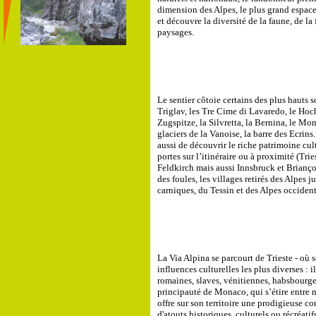
dimension des Alpes, le plus grand espace
et découvre la diversité de la faune, de la 
paysages.
Le sentier côtoie certains des plus hauts 
Triglav, les Tre Cime di Lavaredo, le Hochf
Zugspitze, la Silvretta, la Bernina, le Mon
glaciers de la Vanoise, la barre des Ecrins.
aussi de découvrir le riche patrimoine cult
portes sur l’itinéraire ou à proximité (Tri
Feldkirch mais aussi Innsbruck et Briançon
des foules, les villages retirés des Alpes j
carniques, du Tessin et des Alpes occident
La Via Alpina se parcourt de Trieste - où 
influences culturelles les plus diverses : i
romaines, slaves, vénitiennes, habsbourgeoi
principauté de Monaco, qui s’étire entre 
offre sur son territoire une prodigieuse c
d'atouts historiques, culturels ou récréatifs