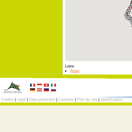
Liens
Array
Crédits
|
Légal
|
Data protection
|
Contacts
|
Plan du site
|
Identification