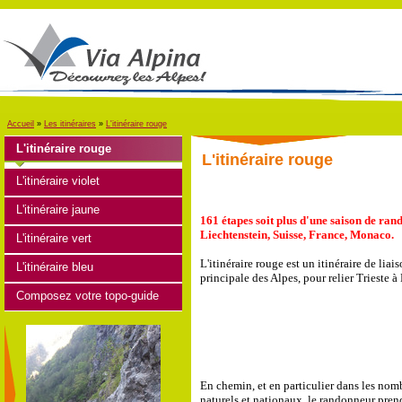
Accueil
»
Les itinéraires
»
L'itinéraire rouge
L'itinéraire rouge
L'itinéraire rouge
L'itinéraire violet
L'itinéraire jaune
161 étapes soit plus d'une saison de rand
Liechtenstein, Suisse, France, Monaco.
L'itinéraire vert
L'itinéraire rouge est un itinéraire de liai
L'itinéraire bleu
principale des Alpes, pour relier Trieste 
Composez votre topo-guide
En chemin, et en particulier dans les nom
naturels et nationaux, le randonneur pren