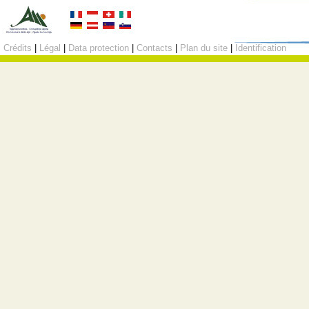
Crédits
|
Légal
|
Data protection
|
Contacts
|
Plan du site
|
Identification