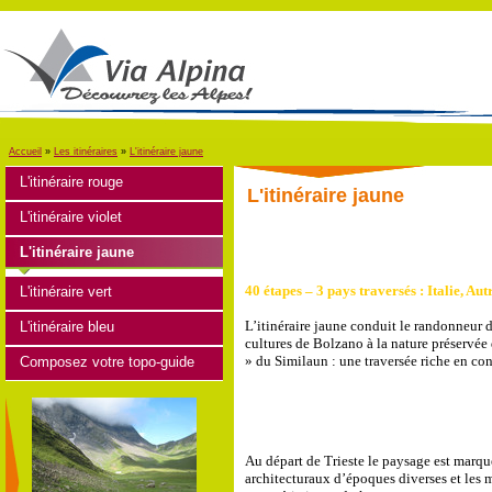
Accueil
»
Les itinéraires
»
L'itinéraire jaune
L'itinéraire rouge
L'itinéraire jaune
L'itinéraire violet
L'itinéraire jaune
40 étapes – 3 pays traversés : Italie, Au
L'itinéraire vert
L’itinéraire jaune conduit le randonneur 
L'itinéraire bleu
cultures de Bolzano à la nature préservée
» du Similaun : une traversée riche en con
Composez votre topo-guide
Au départ de Trieste le paysage est marq
architecturaux d’époques diverses et les