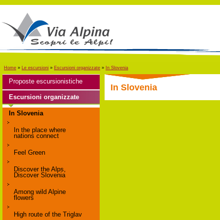
Home
»
Le escursioni
»
Escursioni organizzate
»
In Slovenia
Proposte escursionistiche
In Slovenia
Escursioni organizzate
In Slovenia
In the place where
nations connect
Feel Green
Discover the Alps,
Discover Slovenia
Among wild Alpine
flowers
High route of the Triglav