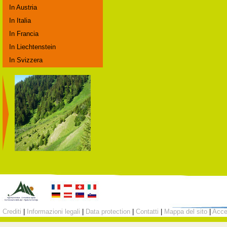
In Austria
In Italia
In Francia
In Liechtenstein
In Svizzera
Crediti
|
Informazioni legali
|
Data protection
|
Contatti
|
Mappa del sito
|
Acc