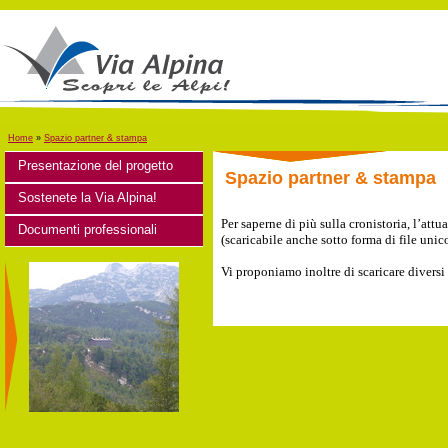
Home
»
Spazio partner & stampa
Presentazione del progetto
Spazio partner & stampa
Sostenete la Via Alpina!
Per saperne di più sulla cronistoria, l’att
Documenti professionali
(scaricabile anche sotto forma di file unic
Vi proponiamo inoltre di scaricare diversi 