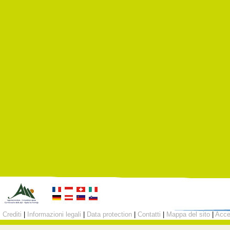
Crediti
|
Informazioni legali
|
Data protection
|
Contatti
|
Mappa del sito
|
Acc