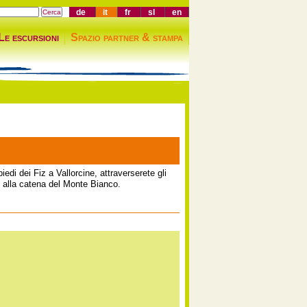
de
it
fr
sl
en
Le escursioni
Spazio partner & stampa
piedi dei Fiz a Vallorcine, attraverserete gli
e alla catena del Monte Bianco.