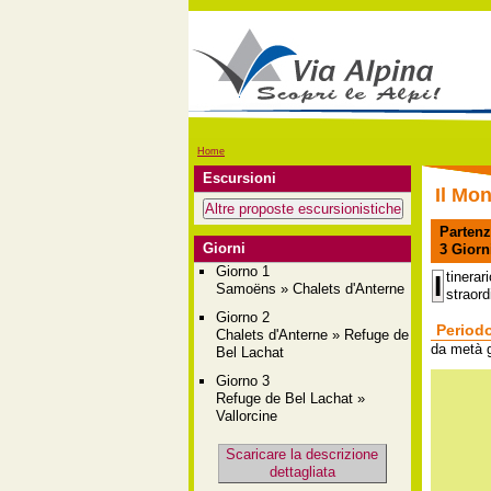
Home
Escursioni
Il Mo
Parten
Giorni
3
Giorn
Giorno 1
tinerar
I
Samoëns » Chalets d'Anterne
straord
Giorno 2
Periodo
Chalets d'Anterne » Refuge de
da metà 
Bel Lachat
Giorno 3
Refuge de Bel Lachat »
Vallorcine
Scaricare la descrizione
dettagliata