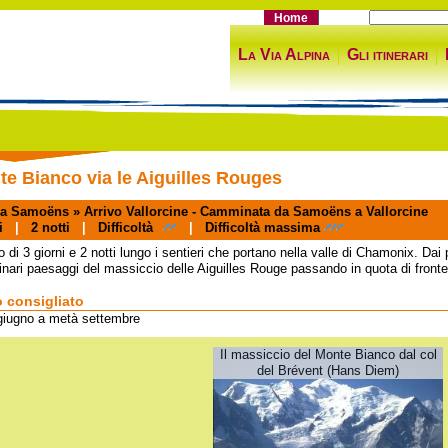
Home
La Via Alpina
Gli itinerari
nte Bianco via le Aiguilles Rouges
za
Samoëns »
Arrivo
Vallorcine - Camminata da Samoëns a Vallorcine
i
|
2
notti
|
Difficoltà
|
Difficoltà massima
io di 3 giorni e 2 notti lungo i sentieri che portano nella valle di Chamonix. Dai 
inari paesaggi del massiccio delle Aiguilles Rouge passando in quota di front
 consigliato
giugno a metà settembre
Il massiccio del Monte Bianco dal col
del Brévent (Hans Diem)